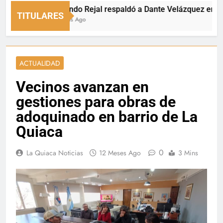
Fernando Rejal respaldó a Dante Velázquez en el Sen
TITULARES
20 Horas Ago
ACTUALIDAD
Vecinos avanzan en
gestiones para obras de
adoquinado en barrio de La
Quiaca
0
La Quiaca Noticias
12 Meses Ago
3 Mins