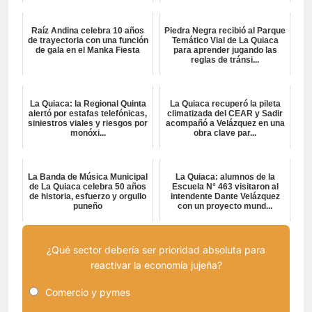
Raíz Andina celebra 10 años
Piedra Negra recibió al Parque
de trayectoria con una función
Temático Vial de La Quiaca
de gala en el Manka Fiesta
para aprender jugando las
reglas de tránsi...
La Quiaca: la Regional Quinta
La Quiaca recuperó la pileta
alertó por estafas telefónicas,
climatizada del CEAR y Sadir
siniestros viales y riesgos por
acompañó a Velázquez en una
monóxi...
obra clave par...
La Banda de Música Municipal
La Quiaca: alumnos de la
de La Quiaca celebra 50 años
Escuela N° 463 visitaron al
de historia, esfuerzo y orgullo
intendente Dante Velázquez
puneño
con un proyecto mund...
¿Qué sector debería ser prioridad absoluta para
reactivar la economía jujeña?
Comercio y pymes