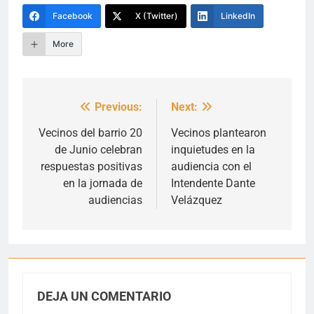
Facebook
X (Twitter)
LinkedIn
More
Previous:
Next:
Navegación
de
Vecinos del barrio 20
Vecinos plantearon
de Junio celebran
inquietudes en la
entradas
respuestas positivas
audiencia con el
en la jornada de
Intendente Dante
audiencias
Velázquez
DEJA UN COMENTARIO