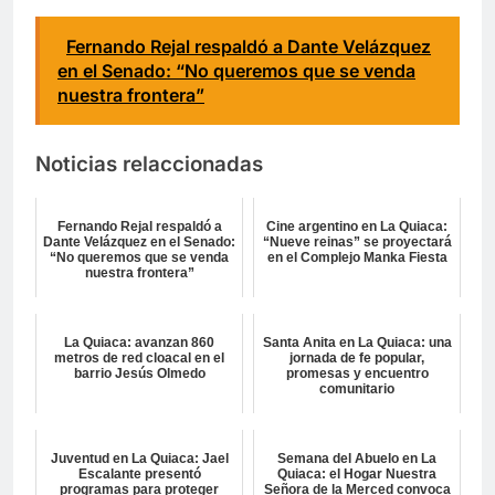
Fernando Rejal respaldó a Dante Velázquez
en el Senado: “No queremos que se venda
nuestra frontera”
Noticias relaccionadas
Fernando Rejal respaldó a
Cine argentino en La Quiaca:
Dante Velázquez en el Senado:
“Nueve reinas” se proyectará
“No queremos que se venda
en el Complejo Manka Fiesta
nuestra frontera”
La Quiaca: avanzan 860
Santa Anita en La Quiaca: una
metros de red cloacal en el
jornada de fe popular,
barrio Jesús Olmedo
promesas y encuentro
comunitario
Juventud en La Quiaca: Jael
Semana del Abuelo en La
Escalante presentó
Quiaca: el Hogar Nuestra
programas para proteger
Señora de la Merced convoca