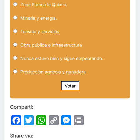
Zona Franca la Quiaca
Minería y energía.
Turismo y servicios
Obra pública e infraestructura
Nunca estuvo bien y sigue empeorando.
Producción agrícola y ganadera
Votar
Compartí:
Facebook
Twitter
WhatsApp
Copy
Messenger
Print
Link
Share via: