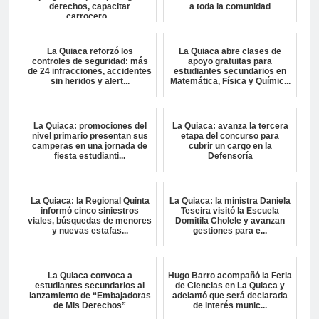
derechos, capacitar
a toda la comunidad
carrocero...
La Quiaca reforzó los
La Quiaca abre clases de
controles de seguridad: más
apoyo gratuitas para
de 24 infracciones, accidentes
estudiantes secundarios en
sin heridos y alert...
Matemática, Física y Químic...
La Quiaca: promociones del
La Quiaca: avanza la tercera
nivel primario presentan sus
etapa del concurso para
camperas en una jornada de
cubrir un cargo en la
fiesta estudianti...
Defensoría
La Quiaca: la Regional Quinta
La Quiaca: la ministra Daniela
informó cinco siniestros
Teseira visitó la Escuela
viales, búsquedas de menores
Domitila Cholele y avanzan
y nuevas estafas...
gestiones para e...
La Quiaca convoca a
Hugo Barro acompañó la Feria
estudiantes secundarios al
de Ciencias en La Quiaca y
lanzamiento de “Embajadoras
adelantó que será declarada
de Mis Derechos”
de interés munic...