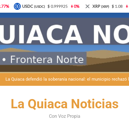
99925
0%
XRP
$ 1.08
3.87%
Solana
$ 77.
(XRP)
(SOL)
Día del Niño en La Quiaca: el municipio prepara una gran celebrac
La Quiaca despide a Luis Barea: el municipio
La Quiaca defendió la soberanía nacional: el municipio rechazó la
Luciana Álvarez recibió el Premio San Salvador: La Quiaca celebra 
Día del Niño en La Quiaca: el municipio prepara una gran celebrac
La Quiaca Noticias
La Quiaca despide a Luis Barea: el municipio
Con Voz Propia
La Quiaca defendió la soberanía nacional: el municipio rechazó la