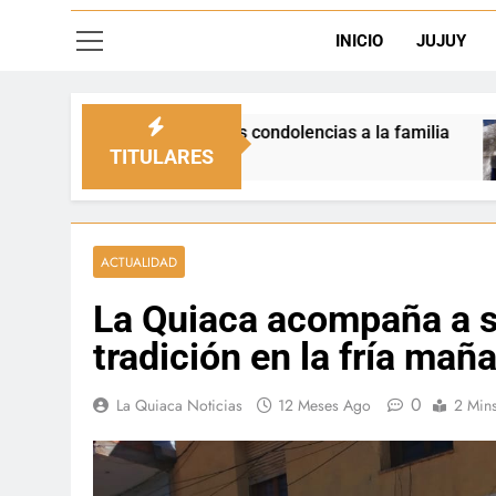
INICIO
JUJUY
 condolencias a la familia
La Quiaca defendió 
1 Día Ago
TITULARES
ACTUALIDAD
La Quiaca acompaña a s
tradición en la fría mañ
0
La Quiaca Noticias
12 Meses Ago
2 Min