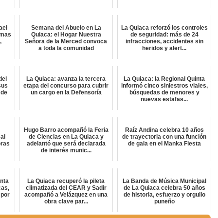
ael
Semana del Abuelo en La
La Quiaca reforzó los controles
amas
Quiaca: el Hogar Nuestra
de seguridad: más de 24
,
Señora de la Merced convoca
infracciones, accidentes sin
a toda la comunidad
heridos y alert...
del
La Quiaca: avanza la tercera
La Quiaca: la Regional Quinta
sus
etapa del concurso para cubrir
informó cinco siniestros viales,
 de
un cargo en la Defensoría
búsquedas de menores y
nuevas estafas...
Hugo Barro acompañó la Feria
Raíz Andina celebra 10 años
al
de Ciencias en La Quiaca y
de trayectoria con una función
oras
adelantó que será declarada
de gala en el Manka Fiesta
de interés munic...
inta
La Quiaca recuperó la pileta
La Banda de Música Municipal
cas,
climatizada del CEAR y Sadir
de La Quiaca celebra 50 años
 por
acompañó a Velázquez en una
de historia, esfuerzo y orgullo
obra clave par...
puneño