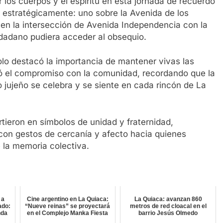
r los cuerpos y el espíritu en esta jornada de recuerdo
n estratégicamente: uno sobre la Avenida de los
o en la intersección de Avenida Independencia con la
dadano pudiera acceder al obsequio.
lo destacó la importancia de mantener vivas las
rmó el compromiso con la comunidad, recordando que la
lo jujeño se celebra y se siente en cada rincón de La
rtieron en símbolos de unidad y fraternidad,
 con gestos de cercanía y afecto hacia quienes
 la memoria colectiva.
 a
Cine argentino en La Quiaca:
La Quiaca: avanzan 860
ado:
“Nueve reinas” se proyectará
metros de red cloacal en el
nda
en el Complejo Manka Fiesta
barrio Jesús Olmedo