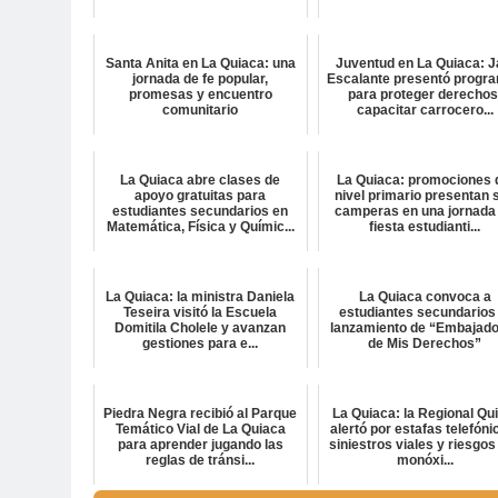
Santa Anita en La Quiaca: una
Juventud en La Quiaca: J
jornada de fe popular,
Escalante presentó progr
promesas y encuentro
para proteger derechos
comunitario
capacitar carrocero...
La Quiaca abre clases de
La Quiaca: promociones 
apoyo gratuitas para
nivel primario presentan 
estudiantes secundarios en
camperas en una jornada
Matemática, Física y Químic...
fiesta estudianti...
La Quiaca: la ministra Daniela
La Quiaca convoca a
Teseira visitó la Escuela
estudiantes secundarios 
Domitila Cholele y avanzan
lanzamiento de “Embajad
gestiones para e...
de Mis Derechos”
Piedra Negra recibió al Parque
La Quiaca: la Regional Qu
Temático Vial de La Quiaca
alertó por estafas telefóni
para aprender jugando las
siniestros viales y riesgos
reglas de tránsi...
monóxi...