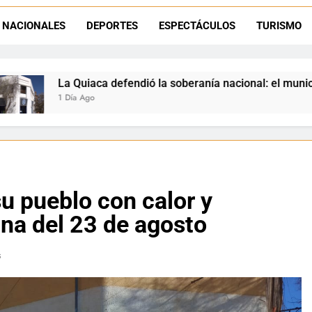
Luciana Álvarez recibió el Premio San Salvador: La Quiaca celebra 
NACIONALES
DEPORTES
ESPECTÁCULOS
TURISMO
Día del Niño en La Quiaca: el municipio prepara una gran celebrac
la soberanía nacional: el municipio rechazó la flexibilización 
u pueblo con calor y
ana del 23 de agosto
s