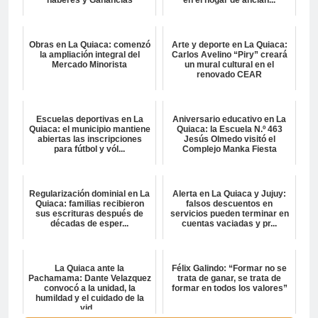
Obras en La Quiaca: comenzó
Arte y deporte en La Quiaca:
la ampliación integral del
Carlos Avelino “Piry” creará
Mercado Minorista
un mural cultural en el
renovado CEAR
Escuelas deportivas en La
Aniversario educativo en La
Quiaca: el municipio mantiene
Quiaca: la Escuela N.º 463
abiertas las inscripciones
Jesús Olmedo visitó el
para fútbol y vól...
Complejo Manka Fiesta
Regularización dominial en La
Alerta en La Quiaca y Jujuy:
Quiaca: familias recibieron
falsos descuentos en
sus escrituras después de
servicios pueden terminar en
décadas de esper...
cuentas vaciadas y pr...
La Quiaca ante la
Félix Galindo: “Formar no se
Pachamama: Dante Velazquez
trata de ganar, se trata de
convocó a la unidad, la
formar en todos los valores”
humildad y el cuidado de la
vid...