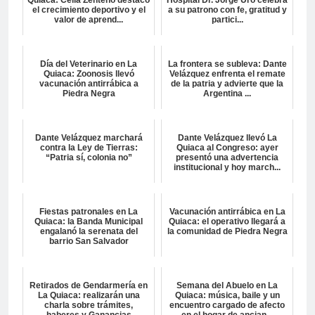
el crecimiento deportivo y el
a su patrono con fe, gratitud y
valor de aprend...
partici...
Día del Veterinario en La
La frontera se subleva: Dante
Quiaca: Zoonosis llevó
Velázquez enfrenta el remate
vacunación antirrábica a
de la patria y advierte que la
Piedra Negra
Argentina ...
Dante Velázquez marchará
Dante Velázquez llevó La
contra la Ley de Tierras:
Quiaca al Congreso: ayer
“Patria sí, colonia no”
presentó una advertencia
institucional y hoy march...
Fiestas patronales en La
Vacunación antirrábica en La
Quiaca: la Banda Municipal
Quiaca: el operativo llegará a
engalanó la serenata del
la comunidad de Piedra Negra
barrio San Salvador
Retirados de Gendarmería en
Semana del Abuelo en La
La Quiaca: realizarán una
Quiaca: música, baile y un
charla sobre trámites,
encuentro cargado de afecto
haberes y Ganancias
en el hogar de ancian...