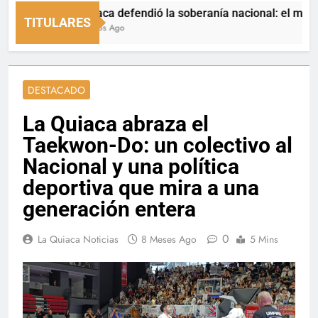
La Quiaca defendió la soberanía nacional: el municipio re
TITULARES
25 Minutos Ago
DESTACADO
La Quiaca abraza el
Taekwon-Do: un colectivo al
Nacional y una política
deportiva que mira a una
generación entera
0
La Quiaca Noticias
8 Meses Ago
5 Mins