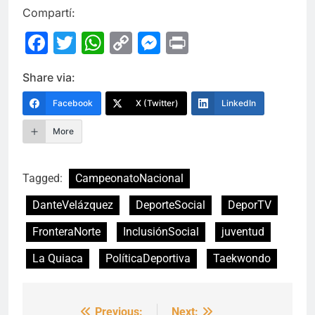
Compartí:
Facebook
Twitter
WhatsApp
Copy
Messenger
Print
Link
Share via:
Facebook
X (Twitter)
LinkedIn
More
Tagged:
CampeonatoNacional
DanteVelázquez
DeporteSocial
DeporTV
FronteraNorte
InclusiónSocial
juventud
La Quiaca
PolíticaDeportiva
Taekwondo
Previous:
Next: