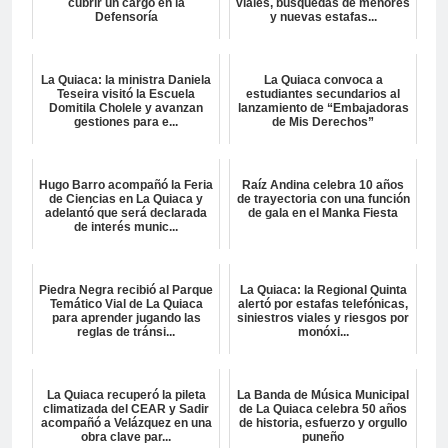
cubrir un cargo en la
viales, búsquedas de menores
Defensoría
y nuevas estafas...
La Quiaca: la ministra Daniela
La Quiaca convoca a
Teseira visitó la Escuela
estudiantes secundarios al
Domitila Cholele y avanzan
lanzamiento de “Embajadoras
gestiones para e...
de Mis Derechos”
Hugo Barro acompañó la Feria
Raíz Andina celebra 10 años
de Ciencias en La Quiaca y
de trayectoria con una función
adelantó que será declarada
de gala en el Manka Fiesta
de interés munic...
Piedra Negra recibió al Parque
La Quiaca: la Regional Quinta
Temático Vial de La Quiaca
alertó por estafas telefónicas,
para aprender jugando las
siniestros viales y riesgos por
reglas de tránsi...
monóxi...
La Quiaca recuperó la pileta
La Banda de Música Municipal
climatizada del CEAR y Sadir
de La Quiaca celebra 50 años
acompañó a Velázquez en una
de historia, esfuerzo y orgullo
obra clave par...
puneño