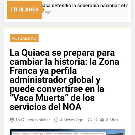
La Quiaca defendió la soberanía nacional: el municipio 
TITULARES
22 Horas Ago
ACTUALIDAD
La Quiaca se prepara para
cambiar la historia: la Zona
Franca ya perfila
administrador global y
puede convertirse en la
“Vaca Muerta” de los
servicios del NOA
0
La Quiaca Noticias
4 Meses Ago
8 Mins