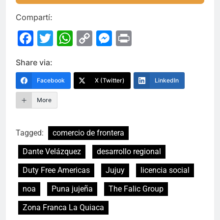
Compartí:
Facebook
Twitter
WhatsApp
Copy
Messenger
Print
Link
Share via:
Facebook
X (Twitter)
LinkedIn
More
Tagged:
comercio de frontera
Dante Velázquez
desarrollo regional
Duty Free Americas
Jujuy
licencia social
noa
Puna jujeña
The Falic Group
Zona Franca La Quiaca