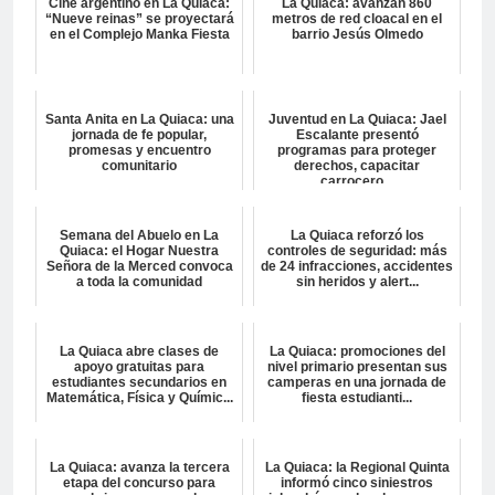
Cine argentino en La Quiaca:
La Quiaca: avanzan 860
“Nueve reinas” se proyectará
metros de red cloacal en el
en el Complejo Manka Fiesta
barrio Jesús Olmedo
Santa Anita en La Quiaca: una
Juventud en La Quiaca: Jael
jornada de fe popular,
Escalante presentó
promesas y encuentro
programas para proteger
comunitario
derechos, capacitar
carrocero...
Semana del Abuelo en La
La Quiaca reforzó los
Quiaca: el Hogar Nuestra
controles de seguridad: más
Señora de la Merced convoca
de 24 infracciones, accidentes
a toda la comunidad
sin heridos y alert...
La Quiaca abre clases de
La Quiaca: promociones del
apoyo gratuitas para
nivel primario presentan sus
estudiantes secundarios en
camperas en una jornada de
Matemática, Física y Químic...
fiesta estudianti...
La Quiaca: avanza la tercera
La Quiaca: la Regional Quinta
etapa del concurso para
informó cinco siniestros