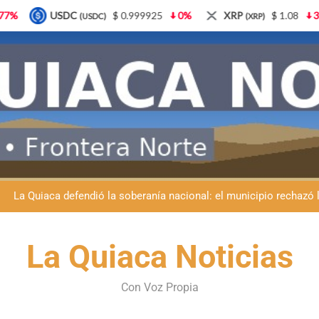
0%
XRP
$ 1.08
3.87%
Solana
$ 77.18
5.
(XRP)
(SOL)
Día del Niño en La Quiaca: el municipio prepara una gran celebrac
La Quiaca despide a Luis Barea: el municipio
La Quiaca defendió la soberanía nacional: el municipio rechazó la
Luciana Álvarez recibió el Premio San Salvador: La Quiaca celebra 
Día del Niño en La Quiaca: el municipio prepara una gran celebrac
La Quiaca Noticias
La Quiaca despide a Luis Barea: el municipio
Con Voz Propia
La Quiaca defendió la soberanía nacional: el municipio rechazó la