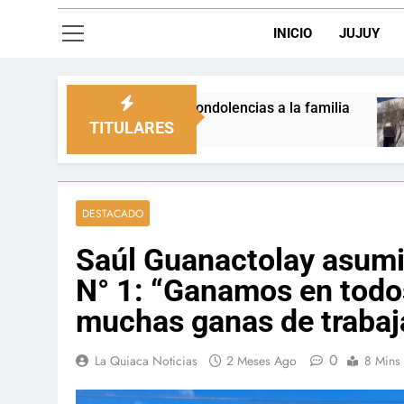
INICIO
JUJUY
cias a la familia
La Quiaca defendió la sobera
2 Días Ago
TITULARES
DESTACADO
Saúl Guanactolay asumi
N° 1: “Ganamos en todo
muchas ganas de trabaj
0
La Quiaca Noticias
2 Meses Ago
8 Mins