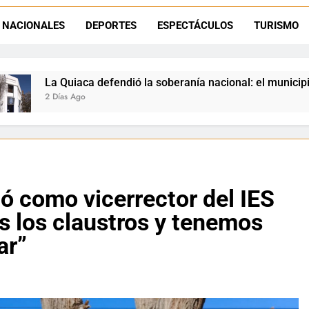
Luciana Álvarez recibió el Premio San Salvador: La Quiaca celebra 
NACIONALES
DEPORTES
ESPECTÁCULOS
TURISMO
Día del Niño en La Quiaca: el municipio prepara una gran celebrac
nía nacional: el municipio rechazó la flexibilización de tierras
ó como vicerrector del IES
s los claustros y tenemos
ar”