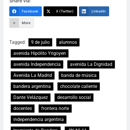
Share via:
Facebook
X (Twitter)
LinkedIn
More
Tagged:
9 de julio
alumnos
avenida Hipólito Yrigoyen
avenida Independencia
avenida La Dignidad
Avenida La Madrid
banda de música
bandera argentina
chocolate caliente
Dante Velázquez
desarrollo social
docentes
frontera norte
independencia argentina