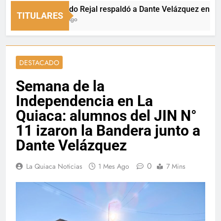
Fernando Rejal respaldó a Dante Velázquez en el Senado
TITULARES
8 Horas Ago
DESTACADO
Semana de la
Independencia en La
Quiaca: alumnos del JIN N°
11 izaron la Bandera junto a
Dante Velázquez
0
La Quiaca Noticias
1 Mes Ago
7 Mins