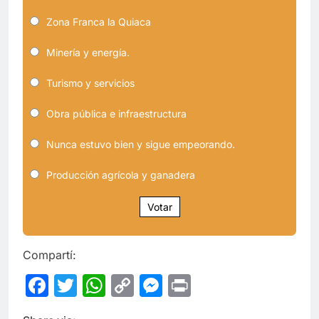
Zona Franca la Quiaca
Minería y energía.
Turismo y servicios
Obra pública e infraestructura
Nunca estuvo bien y sigue empeorando.
Producción agrícola y ganadera
Votar
Compartí:
Facebook
Twitter
WhatsApp
Copy
Messenger
Print
Link