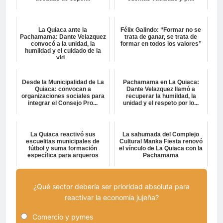
La Quiaca ante la
Félix Galindo: “Formar no se
Pachamama: Dante Velazquez
trata de ganar, se trata de
convocó a la unidad, la
formar en todos los valores”
humildad y el cuidado de la
vid...
Desde la Municipalidad de La
Pachamama en La Quiaca:
Quiaca: convocan a
Dante Velazquez llamó a
organizaciones sociales para
recuperar la humildad, la
integrar el Consejo Pro...
unidad y el respeto por lo...
La Quiaca reactivó sus
La sahumada del Complejo
escuelitas municipales de
Cultural Manka Fiesta renovó
fútbol y suma formación
el vínculo de La Quiaca con la
específica para arqueros
Pachamama
¿Qué sector debería ser prioridad absoluta para
reactivar la economía jujeña?
Comercio y pymes