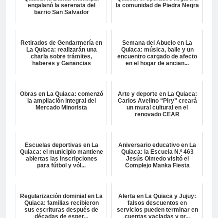
engalanó la serenata del
la comunidad de Piedra Negra
barrio San Salvador
Retirados de Gendarmería en
Semana del Abuelo en La
La Quiaca: realizarán una
Quiaca: música, baile y un
charla sobre trámites,
encuentro cargado de afecto
haberes y Ganancias
en el hogar de ancian...
Obras en La Quiaca: comenzó
Arte y deporte en La Quiaca:
la ampliación integral del
Carlos Avelino “Piry” creará
Mercado Minorista
un mural cultural en el
renovado CEAR
Escuelas deportivas en La
Aniversario educativo en La
Quiaca: el municipio mantiene
Quiaca: la Escuela N.º 463
abiertas las inscripciones
Jesús Olmedo visitó el
para fútbol y vól...
Complejo Manka Fiesta
Regularización dominial en La
Alerta en La Quiaca y Jujuy:
Quiaca: familias recibieron
falsos descuentos en
sus escrituras después de
servicios pueden terminar en
décadas de esper...
cuentas vaciadas y pr...