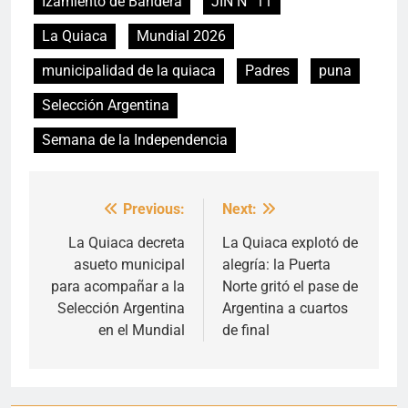
Izamiento de Bandera
JIN N° 11
La Quiaca
Mundial 2026
municipalidad de la quiaca
Padres
puna
Selección Argentina
Semana de la Independencia
Previous:
Next:
Navegación
de
La Quiaca decreta
La Quiaca explotó de
asueto municipal
alegría: la Puerta
entradas
para acompañar a la
Norte gritó el pase de
Selección Argentina
Argentina a cuartos
en el Mundial
de final