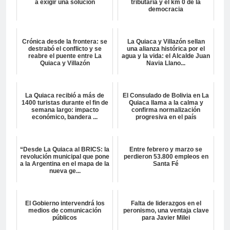
a exigir una solución
tributaria y el km 0 de la
democracia
Crónica desde la frontera: se
La Quiaca y Villazón sellan
destrabó el conflicto y se
una alianza histórica por el
reabre el puente entre La
agua y la vida: el Alcalde Juan
Quiaca y Villazón
Navia Llano...
La Quiaca recibió a más de
El Consulado de Bolivia en La
1400 turistas durante el fin de
Quiaca llama a la calma y
semana largo: impacto
confirma normalización
económico, bandera ...
progresiva en el país
“Desde La Quiaca al BRICS: la
Entre febrero y marzo se
revolución municipal que pone
perdieron 53.800 empleos en
a la Argentina en el mapa de la
Santa Fé
nueva ge...
El Gobierno intervendrá los
Falta de liderazgos en el
medios de comunicación
peronismo, una ventaja clave
públicos
para Javier Milei