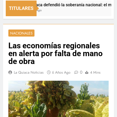
La Quiaca defendió la soberanía nacional: el municipio re
TITULARES
4 Horas Ago
NACIONALES
Las economías regionales
en alerta por falta de mano
de obra
0
La Quiaca Noticias
6 Años Ago
4 Mins