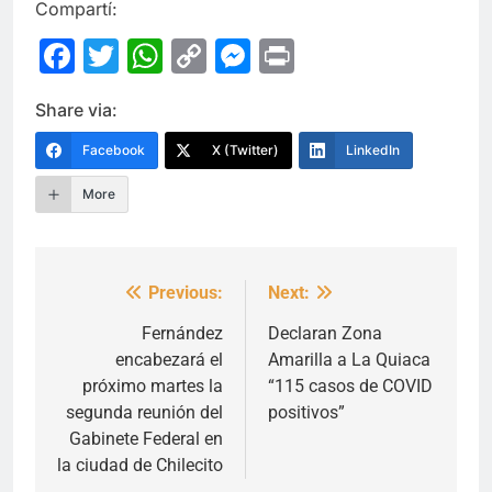
Compartí:
Facebook
Twitter
WhatsApp
Copy
Messenger
Print
Link
Share via:
Facebook
X (Twitter)
LinkedIn
More
Previous:
Next:
Navegación
de
Fernández
Declaran Zona
encabezará el
Amarilla a La Quiaca
entradas
próximo martes la
“115 casos de COVID
segunda reunión del
positivos”
Gabinete Federal en
la ciudad de Chilecito