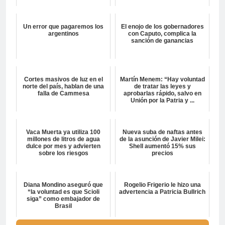
Un error que pagaremos los
El enojo de los gobernadores
argentinos
con Caputo, complica la
sanción de ganancias
Cortes masivos de luz en el
Martín Menem: “Hay voluntad
norte del país, hablan de una
de tratar las leyes y
falla de Cammesa
aprobarlas rápido, salvo en
Unión por la Patria y ...
Vaca Muerta ya utiliza 100
Nueva suba de naftas antes
millones de litros de agua
de la asunción de Javier Milei:
dulce por mes y advierten
Shell aumentó 15% sus
sobre los riesgos
precios
Diana Mondino aseguró que
Rogelio Frigerio le hizo una
“la voluntad es que Scioli
advertencia a Patricia Bullrich
siga” como embajador de
Brasil