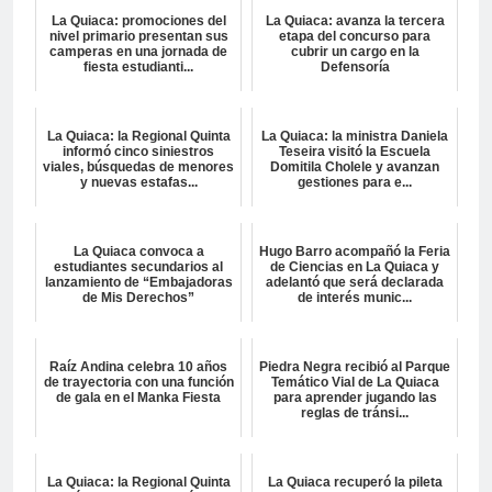
La Quiaca: promociones del
La Quiaca: avanza la tercera
nivel primario presentan sus
etapa del concurso para
camperas en una jornada de
cubrir un cargo en la
fiesta estudianti...
Defensoría
La Quiaca: la Regional Quinta
La Quiaca: la ministra Daniela
informó cinco siniestros
Teseira visitó la Escuela
viales, búsquedas de menores
Domitila Cholele y avanzan
y nuevas estafas...
gestiones para e...
La Quiaca convoca a
Hugo Barro acompañó la Feria
estudiantes secundarios al
de Ciencias en La Quiaca y
lanzamiento de “Embajadoras
adelantó que será declarada
de Mis Derechos”
de interés munic...
Raíz Andina celebra 10 años
Piedra Negra recibió al Parque
de trayectoria con una función
Temático Vial de La Quiaca
de gala en el Manka Fiesta
para aprender jugando las
reglas de tránsi...
La Quiaca: la Regional Quinta
La Quiaca recuperó la pileta