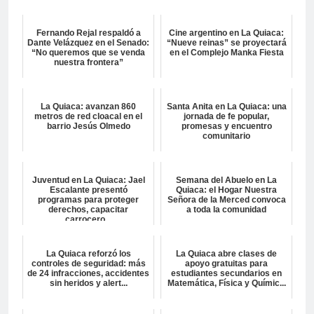
Fernando Rejal respaldó a
Cine argentino en La Quiaca:
Dante Velázquez en el Senado:
“Nueve reinas” se proyectará
“No queremos que se venda
en el Complejo Manka Fiesta
nuestra frontera”
La Quiaca: avanzan 860
Santa Anita en La Quiaca: una
metros de red cloacal en el
jornada de fe popular,
barrio Jesús Olmedo
promesas y encuentro
comunitario
Juventud en La Quiaca: Jael
Semana del Abuelo en La
Escalante presentó
Quiaca: el Hogar Nuestra
programas para proteger
Señora de la Merced convoca
derechos, capacitar
a toda la comunidad
carrocero...
La Quiaca reforzó los
La Quiaca abre clases de
controles de seguridad: más
apoyo gratuitas para
de 24 infracciones, accidentes
estudiantes secundarios en
sin heridos y alert...
Matemática, Física y Químic...