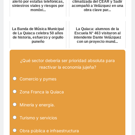
alertó por estafas telefónicas,
climatizada del CEAR y Sadir
siniestros viales y riesgos por
acompañó a Velázquez en una
monóxi...
obra clave par...
La Banda de Música Municipal
La Quiaca: alumnos de la
de La Quiaca celebra 50 años
Escuela N° 463 visitaron al
de historia, esfuerzo y orgullo
intendente Dante Velázquez
puneño
con un proyecto mund...
¿Qué sector debería ser prioridad absoluta para
reactivar la economía jujeña?
Comercio y pymes
Zona Franca la Quiaca
Minería y energía.
Turismo y servicios
Obra pública e infraestructura