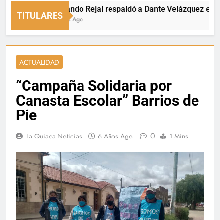
Fernando Rejal respaldó a Dante Velázquez en el Sen
TITULARES
2 Horas Ago
ACTUALIDAD
“Campaña Solidaria por
Canasta Escolar” Barrios de
Pie
0
La Quiaca Noticias
6 Años Ago
1 Mins