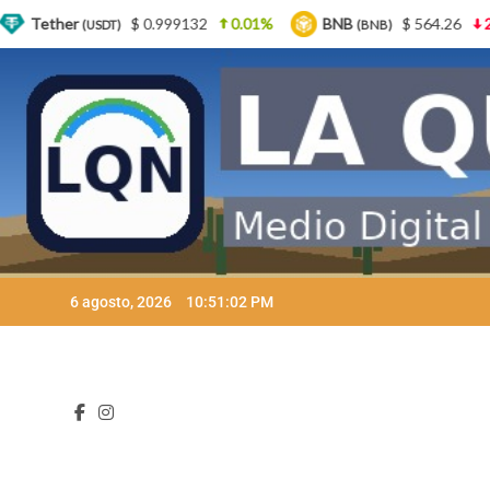
9132
0.01%
BNB
$ 564.26
2.77%
USDC
(BNB)
(USDC)
Skip
6 agosto, 2026
10:51:03 PM
to
content