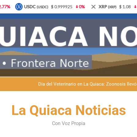
$ 0.999925
0%
XRP
$ 1.08
3.87%
Solana
(XRP)
(SOL)
Dante Velázquez marchará contra la 
Fernando Rejal respaldó a Dante Velázquez en el Senado: “No qu
Día del Veterinario en La Quiaca: Zoonosis llevó
La frontera se subleva: Dante Velázquez enfrenta el remate de la p
Dante Velázquez marchará contra la 
La Quiaca Noticias
Fernando Rejal respaldó a Dante Velázquez en el Senado: “No qu
Con Voz Propia
Día del Veterinario en La Quiaca: Zoonosis llevó