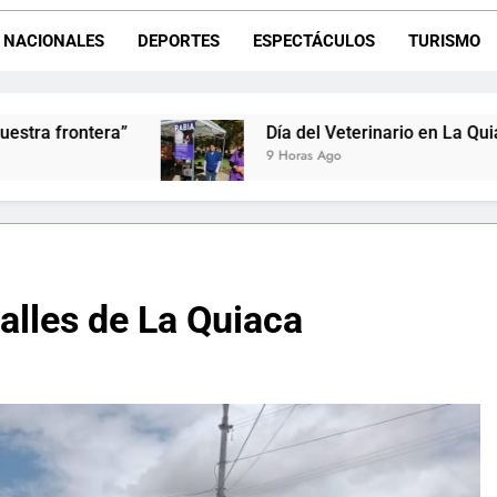
La frontera se subleva: Dante Velázquez enfrenta el remate de la p
NACIONALES
DEPORTES
ESPECTÁCULOS
TURISMO
Dante Velázquez marchará contra la 
Día del Veterinario en La Quiaca: Zoonosis llevó vacu
9 Horas Ago
alles de La Quiaca