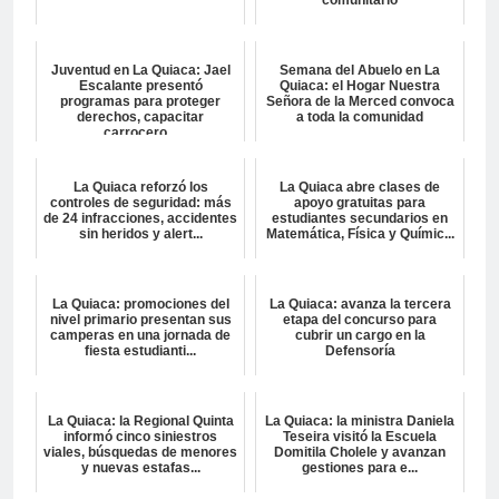
comunitario
Juventud en La Quiaca: Jael
Semana del Abuelo en La
Escalante presentó
Quiaca: el Hogar Nuestra
programas para proteger
Señora de la Merced convoca
derechos, capacitar
a toda la comunidad
carrocero...
La Quiaca reforzó los
La Quiaca abre clases de
controles de seguridad: más
apoyo gratuitas para
de 24 infracciones, accidentes
estudiantes secundarios en
sin heridos y alert...
Matemática, Física y Químic...
La Quiaca: promociones del
La Quiaca: avanza la tercera
nivel primario presentan sus
etapa del concurso para
camperas en una jornada de
cubrir un cargo en la
fiesta estudianti...
Defensoría
La Quiaca: la Regional Quinta
La Quiaca: la ministra Daniela
informó cinco siniestros
Teseira visitó la Escuela
viales, búsquedas de menores
Domitila Cholele y avanzan
y nuevas estafas...
gestiones para e...