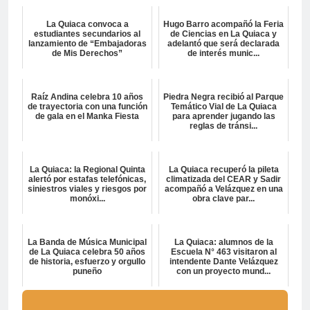
La Quiaca convoca a
Hugo Barro acompañó la Feria
estudiantes secundarios al
de Ciencias en La Quiaca y
lanzamiento de “Embajadoras
adelantó que será declarada
de Mis Derechos”
de interés munic...
Raíz Andina celebra 10 años
Piedra Negra recibió al Parque
de trayectoria con una función
Temático Vial de La Quiaca
de gala en el Manka Fiesta
para aprender jugando las
reglas de tránsi...
La Quiaca: la Regional Quinta
La Quiaca recuperó la pileta
alertó por estafas telefónicas,
climatizada del CEAR y Sadir
siniestros viales y riesgos por
acompañó a Velázquez en una
monóxi...
obra clave par...
La Banda de Música Municipal
La Quiaca: alumnos de la
de La Quiaca celebra 50 años
Escuela N° 463 visitaron al
de historia, esfuerzo y orgullo
intendente Dante Velázquez
puneño
con un proyecto mund...