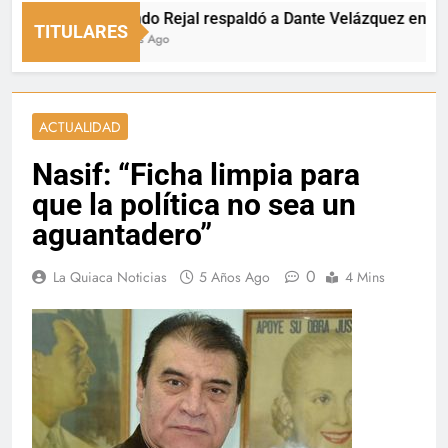
Fernando Rejal respaldó a Dante Velázquez en el Senad
TITULARES
6 Minutos Ago
ACTUALIDAD
Nasif: “Ficha limpia para
que la política no sea un
aguantadero”
0
La Quiaca Noticias
5 Años Ago
4 Mins