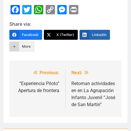
Facebook
Twitter
WhatsApp
Copy
Messenger
Print
Link
Share via:
Facebook
X (Twitter)
LinkedIn
More
Previous:
Next:
Navegación
de
“Experiencia Piloto”
Retoman actividades
Apertura de frontera
en en La Agrupación
entradas
Infanto Juvenil “José
de San Martín”