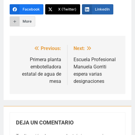
Facebook
X (Twitter)
LinkedIn
More
Previous:
Next:
Navegación
de
Primera planta
Escuela Profesional
embotelladora
Manuela Gorriti
entradas
estatal de agua de
espera varias
mesa
designaciones
DEJA UN COMENTARIO