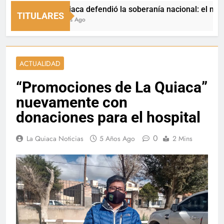
La Quiaca defendió la soberanía nacional: el municipio 
TITULARES
10 Horas Ago
ACTUALIDAD
“Promociones de La Quiaca”
nuevamente con
donaciones para el hospital
0
La Quiaca Noticias
5 Años Ago
2 Mins