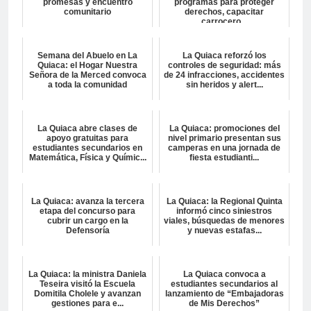
promesas y encuentro
programas para proteger
comunitario
derechos, capacitar
carrocero...
Semana del Abuelo en La
La Quiaca reforzó los
Quiaca: el Hogar Nuestra
controles de seguridad: más
Señora de la Merced convoca
de 24 infracciones, accidentes
a toda la comunidad
sin heridos y alert...
La Quiaca abre clases de
La Quiaca: promociones del
apoyo gratuitas para
nivel primario presentan sus
estudiantes secundarios en
camperas en una jornada de
Matemática, Física y Químic...
fiesta estudianti...
La Quiaca: avanza la tercera
La Quiaca: la Regional Quinta
etapa del concurso para
informó cinco siniestros
cubrir un cargo en la
viales, búsquedas de menores
Defensoría
y nuevas estafas...
La Quiaca: la ministra Daniela
La Quiaca convoca a
Teseira visitó la Escuela
estudiantes secundarios al
Domitila Cholele y avanzan
lanzamiento de “Embajadoras
gestiones para e...
de Mis Derechos”