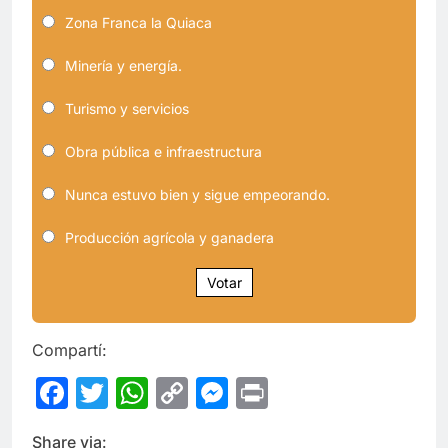
Zona Franca la Quiaca
Minería y energía.
Turismo y servicios
Obra pública e infraestructura
Nunca estuvo bien y sigue empeorando.
Producción agrícola y ganadera
Votar
Compartí:
Facebook
Twitter
WhatsApp
Copy
Messenger
Print
Link
Share via: