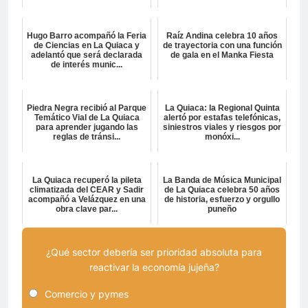
Hugo Barro acompañó la Feria
Raíz Andina celebra 10 años
de Ciencias en La Quiaca y
de trayectoria con una función
adelantó que será declarada
de gala en el Manka Fiesta
de interés munic...
Piedra Negra recibió al Parque
La Quiaca: la Regional Quinta
Temático Vial de La Quiaca
alertó por estafas telefónicas,
para aprender jugando las
siniestros viales y riesgos por
reglas de tránsi...
monóxi...
La Quiaca recuperó la pileta
La Banda de Música Municipal
climatizada del CEAR y Sadir
de La Quiaca celebra 50 años
acompañó a Velázquez en una
de historia, esfuerzo y orgullo
obra clave par...
puneño
¿Qué sector debería ser prioridad absoluta para
reactivar la economía jujeña?
Comercio y pymes