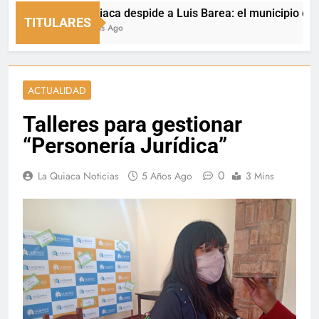
La Quiaca despide a Luis Barea: el municipio expresó s
TITULARES
14 Horas Ago
ACTUALIDAD
Talleres para gestionar
“Personería Jurídica”
0
La Quiaca Noticias
5 Años Ago
3 Mins