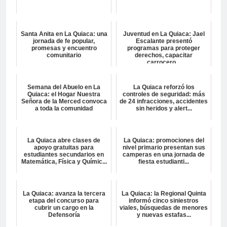
Santa Anita en La Quiaca: una
Juventud en La Quiaca: Jael
jornada de fe popular,
Escalante presentó
promesas y encuentro
programas para proteger
comunitario
derechos, capacitar
carrocero...
Semana del Abuelo en La
La Quiaca reforzó los
Quiaca: el Hogar Nuestra
controles de seguridad: más
Señora de la Merced convoca
de 24 infracciones, accidentes
a toda la comunidad
sin heridos y alert...
La Quiaca abre clases de
La Quiaca: promociones del
apoyo gratuitas para
nivel primario presentan sus
estudiantes secundarios en
camperas en una jornada de
Matemática, Física y Químic...
fiesta estudianti...
La Quiaca: avanza la tercera
La Quiaca: la Regional Quinta
etapa del concurso para
informó cinco siniestros
cubrir un cargo en la
viales, búsquedas de menores
Defensoría
y nuevas estafas...