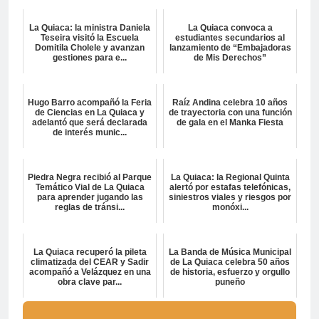
La Quiaca: la ministra Daniela
La Quiaca convoca a
Teseira visitó la Escuela
estudiantes secundarios al
Domitila Cholele y avanzan
lanzamiento de “Embajadoras
gestiones para e...
de Mis Derechos”
Hugo Barro acompañó la Feria
Raíz Andina celebra 10 años
de Ciencias en La Quiaca y
de trayectoria con una función
adelantó que será declarada
de gala en el Manka Fiesta
de interés munic...
Piedra Negra recibió al Parque
La Quiaca: la Regional Quinta
Temático Vial de La Quiaca
alertó por estafas telefónicas,
para aprender jugando las
siniestros viales y riesgos por
reglas de tránsi...
monóxi...
La Quiaca recuperó la pileta
La Banda de Música Municipal
climatizada del CEAR y Sadir
de La Quiaca celebra 50 años
acompañó a Velázquez en una
de historia, esfuerzo y orgullo
obra clave par...
puneño