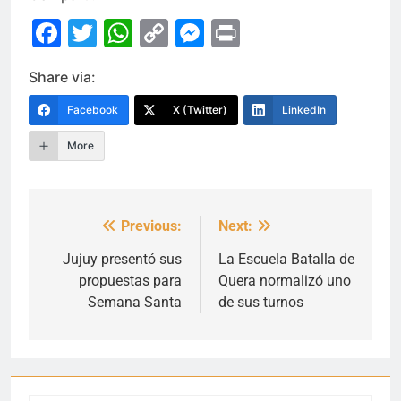
Facebook
Twitter
WhatsApp
Copy
Messenger
Print
Link
Share via:
Facebook
X (Twitter)
LinkedIn
More
Previous:
Next:
Navegación
de
Jujuy presentó sus
La Escuela Batalla de
propuestas para
Quera normalizó uno
entradas
Semana Santa
de sus turnos