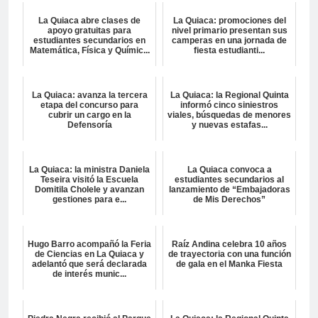
La Quiaca abre clases de
La Quiaca: promociones del
apoyo gratuitas para
nivel primario presentan sus
estudiantes secundarios en
camperas en una jornada de
Matemática, Física y Químic...
fiesta estudianti...
La Quiaca: avanza la tercera
La Quiaca: la Regional Quinta
etapa del concurso para
informó cinco siniestros
cubrir un cargo en la
viales, búsquedas de menores
Defensoría
y nuevas estafas...
La Quiaca: la ministra Daniela
La Quiaca convoca a
Teseira visitó la Escuela
estudiantes secundarios al
Domitila Cholele y avanzan
lanzamiento de “Embajadoras
gestiones para e...
de Mis Derechos”
Hugo Barro acompañó la Feria
Raíz Andina celebra 10 años
de Ciencias en La Quiaca y
de trayectoria con una función
adelantó que será declarada
de gala en el Manka Fiesta
de interés munic...