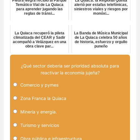
Piedra Negra recibió al Parque
La Quiaca: la Regional Quinta
Temático Vial de La Quiaca
alertó por estafas telefónicas,
para aprender jugando las
siniestros viales y riesgos por
reglas de tránsi...
monóxi...
La Quiaca recuperó la pileta
La Banda de Música Municipal
climatizada del CEAR y Sadir
de La Quiaca celebra 50 años
acompañó a Velázquez en una
de historia, esfuerzo y orgullo
obra clave par...
puneño
¿Qué sector debería ser prioridad absoluta para
reactivar la economía jujeña?
Comercio y pymes
Zona Franca la Quiaca
Minería y energía.
Turismo y servicios
Obra pública e infraestructura