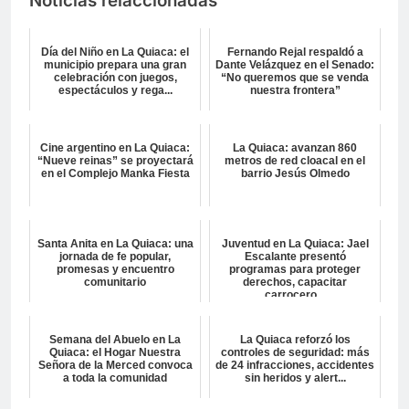
Noticias relaccionadas
Día del Niño en La Quiaca: el
Fernando Rejal respaldó a
municipio prepara una gran
Dante Velázquez en el Senado:
celebración con juegos,
“No queremos que se venda
espectáculos y rega...
nuestra frontera”
Cine argentino en La Quiaca:
La Quiaca: avanzan 860
“Nueve reinas” se proyectará
metros de red cloacal en el
en el Complejo Manka Fiesta
barrio Jesús Olmedo
Santa Anita en La Quiaca: una
Juventud en La Quiaca: Jael
jornada de fe popular,
Escalante presentó
promesas y encuentro
programas para proteger
comunitario
derechos, capacitar
carrocero...
Semana del Abuelo en La
La Quiaca reforzó los
Quiaca: el Hogar Nuestra
controles de seguridad: más
Señora de la Merced convoca
de 24 infracciones, accidentes
a toda la comunidad
sin heridos y alert...