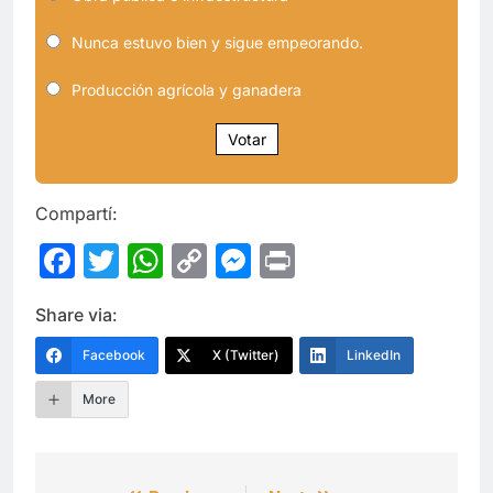
Nunca estuvo bien y sigue empeorando.
Producción agrícola y ganadera
Votar
Compartí:
Facebook
Twitter
WhatsApp
Copy
Messenger
Print
Link
Share via:
Facebook
X (Twitter)
LinkedIn
More