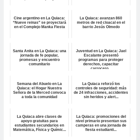
Cine argentino en La Quiaca:
La Quiaca: avanzan 860
“Nueve reinas” se proyectará
metros de red cloacal en el
en el Complejo Manka Fiesta
barrio Jesús Olmedo
Santa Anita en La Quiaca: una
Juventud en La Quiaca: Jael
jornada de fe popular,
Escalante presentó
promesas y encuentro
programas para proteger
comunitario
derechos, capacitar
carrocero...
Semana del Abuelo en La
La Quiaca reforzó los
Quiaca: el Hogar Nuestra
controles de seguridad: más
Señora de la Merced convoca
de 24 infracciones, accidentes
a toda la comunidad
sin heridos y alert...
La Quiaca abre clases de
La Quiaca: promociones del
apoyo gratuitas para
nivel primario presentan sus
estudiantes secundarios en
camperas en una jornada de
Matemática, Física y Químic...
fiesta estudianti...