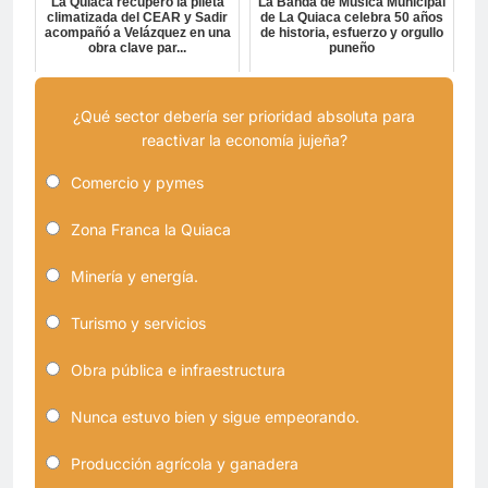
La Quiaca recuperó la pileta
La Banda de Música Municipal
climatizada del CEAR y Sadir
de La Quiaca celebra 50 años
acompañó a Velázquez en una
de historia, esfuerzo y orgullo
obra clave par...
puneño
¿Qué sector debería ser prioridad absoluta para
reactivar la economía jujeña?
Comercio y pymes
Zona Franca la Quiaca
Minería y energía.
Turismo y servicios
Obra pública e infraestructura
Nunca estuvo bien y sigue empeorando.
Producción agrícola y ganadera