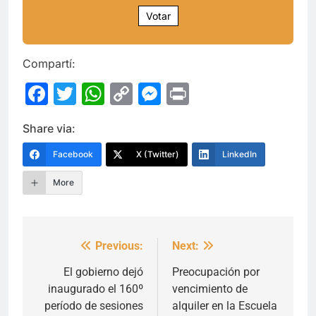
Votar
Compartí:
Facebook
Twitter
WhatsApp
Copy
Messenger
Print
Link
Share via:
Facebook
X (Twitter)
LinkedIn
More
Previous:
Next:
Navegación
de
El gobierno dejó
Preocupación por
inaugurado el 160º
vencimiento de
entradas
período de sesiones
alquiler en la Escuela