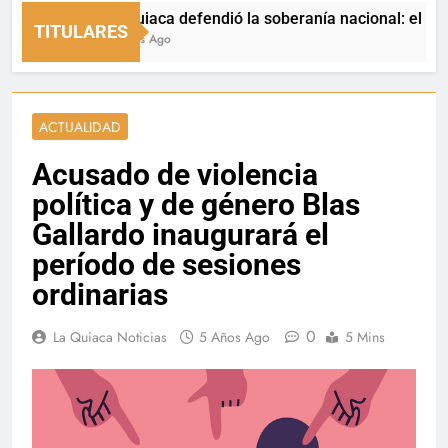
La Quiaca defendió la soberanía nacional: el municipio
TITULARES
2 Horas Ago
ACTUALIDAD
Acusado de violencia
política y de género Blas
Gallardo inaugurará el
período de sesiones
ordinarias
0
La Quiaca Noticias
5 Años Ago
5 Mins