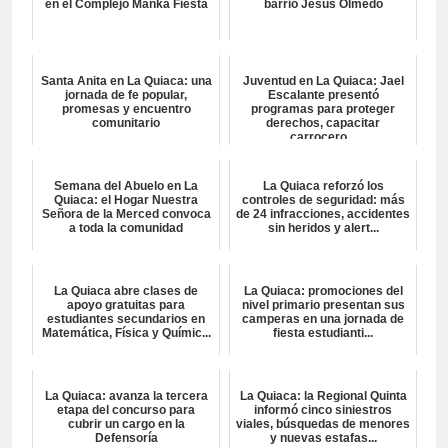
en el Complejo Manka Fiesta
barrio Jesús Olmedo
Santa Anita en La Quiaca: una
Juventud en La Quiaca: Jael
jornada de fe popular,
Escalante presentó
promesas y encuentro
programas para proteger
comunitario
derechos, capacitar
carrocero...
Semana del Abuelo en La
La Quiaca reforzó los
Quiaca: el Hogar Nuestra
controles de seguridad: más
Señora de la Merced convoca
de 24 infracciones, accidentes
a toda la comunidad
sin heridos y alert...
La Quiaca abre clases de
La Quiaca: promociones del
apoyo gratuitas para
nivel primario presentan sus
estudiantes secundarios en
camperas en una jornada de
Matemática, Física y Químic...
fiesta estudianti...
La Quiaca: avanza la tercera
La Quiaca: la Regional Quinta
etapa del concurso para
informó cinco siniestros
cubrir un cargo en la
viales, búsquedas de menores
Defensoría
y nuevas estafas...