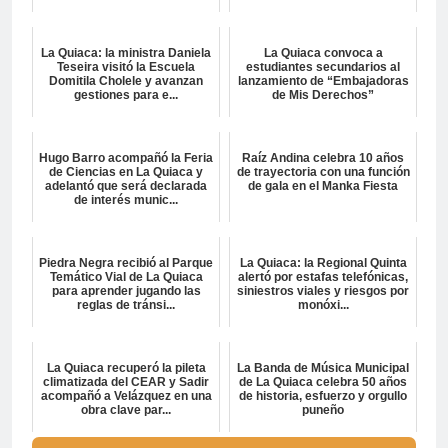
La Quiaca: la ministra Daniela
La Quiaca convoca a
Teseira visitó la Escuela
estudiantes secundarios al
Domitila Cholele y avanzan
lanzamiento de “Embajadoras
gestiones para e...
de Mis Derechos”
Hugo Barro acompañó la Feria
Raíz Andina celebra 10 años
de Ciencias en La Quiaca y
de trayectoria con una función
adelantó que será declarada
de gala en el Manka Fiesta
de interés munic...
Piedra Negra recibió al Parque
La Quiaca: la Regional Quinta
Temático Vial de La Quiaca
alertó por estafas telefónicas,
para aprender jugando las
siniestros viales y riesgos por
reglas de tránsi...
monóxi...
La Quiaca recuperó la pileta
La Banda de Música Municipal
climatizada del CEAR y Sadir
de La Quiaca celebra 50 años
acompañó a Velázquez en una
de historia, esfuerzo y orgullo
obra clave par...
puneño