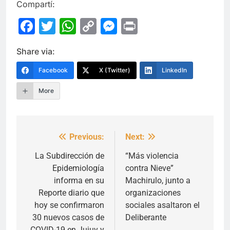
Compartí:
Facebook
Twitter
WhatsApp
Copy
Messenger
Print
Link
Share via:
Facebook
X (Twitter)
LinkedIn
More
Previous:
Next:
Navegación
de
La Subdirección de
“Más violencia
Epidemiología
contra Nieve”
entradas
informa en su
Machirulo, junto a
Reporte diario que
organizaciones
hoy se confirmaron
sociales asaltaron el
30 nuevos casos de
Deliberante
COVID-19 en Jujuy y