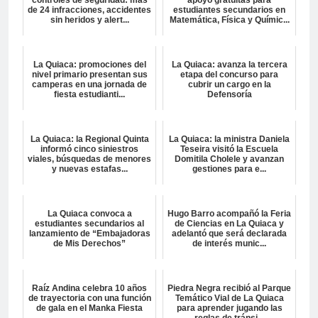
de 24 infracciones, accidentes
estudiantes secundarios en
sin heridos y alert...
Matemática, Física y Químic...
La Quiaca: promociones del
La Quiaca: avanza la tercera
nivel primario presentan sus
etapa del concurso para
camperas en una jornada de
cubrir un cargo en la
fiesta estudianti...
Defensoría
La Quiaca: la Regional Quinta
La Quiaca: la ministra Daniela
informó cinco siniestros
Teseira visitó la Escuela
viales, búsquedas de menores
Domitila Cholele y avanzan
y nuevas estafas...
gestiones para e...
La Quiaca convoca a
Hugo Barro acompañó la Feria
estudiantes secundarios al
de Ciencias en La Quiaca y
lanzamiento de “Embajadoras
adelantó que será declarada
de Mis Derechos”
de interés munic...
Raíz Andina celebra 10 años
Piedra Negra recibió al Parque
de trayectoria con una función
Temático Vial de La Quiaca
de gala en el Manka Fiesta
para aprender jugando las
reglas de tránsi...