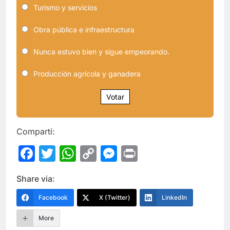
Turismo y servicios
Obra pública e infraestructura
Nunca estuvo bien y sigue empeorando.
Producción agrícola y ganadera
Votar
Compartí:
Facebook
Twitter
WhatsApp
Copy
Messenger
Print
Link
Share via:
Facebook
X (Twitter)
LinkedIn
More