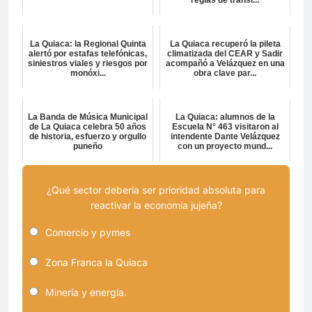
La Quiaca: la Regional Quinta
La Quiaca recuperó la pileta
alertó por estafas telefónicas,
climatizada del CEAR y Sadir
siniestros viales y riesgos por
acompañó a Velázquez en una
monóxi...
obra clave par...
La Banda de Música Municipal
La Quiaca: alumnos de la
de La Quiaca celebra 50 años
Escuela N° 463 visitaron al
de historia, esfuerzo y orgullo
intendente Dante Velázquez
puneño
con un proyecto mund...
¿Qué sector debería ser prioridad absoluta para
reactivar la economía jujeña?
Comercio y pymes
Zona Franca la Quiaca
Minería y energía.