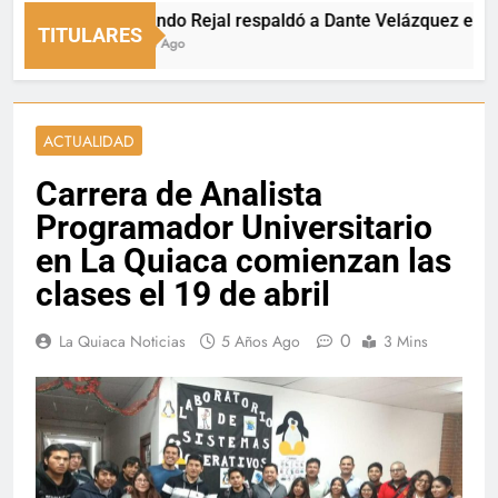
Fernando Rejal respaldó a Dante Velázquez en el Sen
TITULARES
8 Horas Ago
ACTUALIDAD
Carrera de Analista
Programador Universitario
en La Quiaca comienzan las
clases el 19 de abril
0
La Quiaca Noticias
5 Años Ago
3 Mins