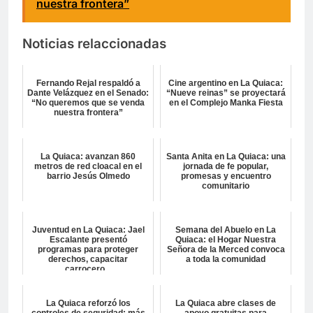
nuestra frontera”
Noticias relaccionadas
Fernando Rejal respaldó a
Cine argentino en La Quiaca:
Dante Velázquez en el Senado:
“Nueve reinas” se proyectará
“No queremos que se venda
en el Complejo Manka Fiesta
nuestra frontera”
La Quiaca: avanzan 860
Santa Anita en La Quiaca: una
metros de red cloacal en el
jornada de fe popular,
barrio Jesús Olmedo
promesas y encuentro
comunitario
Juventud en La Quiaca: Jael
Semana del Abuelo en La
Escalante presentó
Quiaca: el Hogar Nuestra
programas para proteger
Señora de la Merced convoca
derechos, capacitar
a toda la comunidad
carrocero...
La Quiaca reforzó los
La Quiaca abre clases de
controles de seguridad: más
apoyo gratuitas para