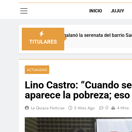
INICIO
JUJUY
al engalanó la serenata del barrio San Salvador
TITULARES
ACTUALIDAD
Lino Castro: “Cuando se 
aparece la pobreza; eso
0
La Quiaca Noticias
5 Años Ago
4 Mins