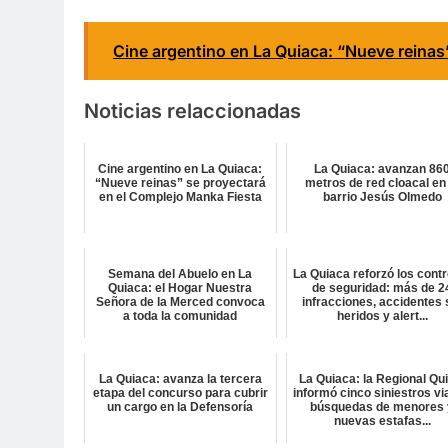
Cine argentino en La Quiaca: “Nueve reinas
Noticias relaccionadas
Cine argentino en La Quiaca:
La Quiaca: avanzan 86
“Nueve reinas” se proyectará
metros de red cloacal en 
en el Complejo Manka Fiesta
barrio Jesús Olmedo
Semana del Abuelo en La
La Quiaca reforzó los cont
Quiaca: el Hogar Nuestra
de seguridad: más de 2
Señora de la Merced convoca
infracciones, accidentes 
a toda la comunidad
heridos y alert...
La Quiaca: avanza la tercera
La Quiaca: la Regional Qu
etapa del concurso para cubrir
informó cinco siniestros vi
un cargo en la Defensoría
búsquedas de menores 
nuevas estafas...