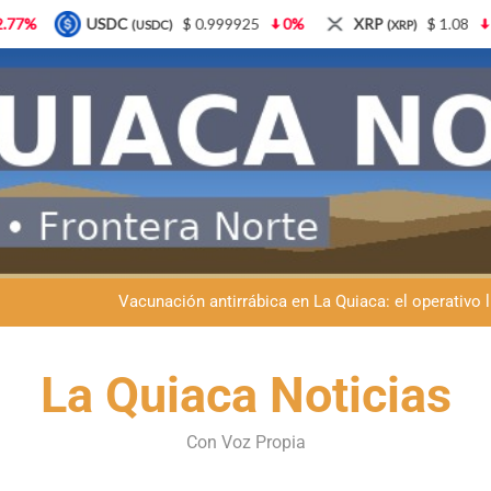
$ 0.999925
0%
XRP
$ 1.08
3.87%
Solana
(XRP)
(SOL)
Semana del Abuelo en La Quiaca: música, baile y un encuentro car
Fiestas patronales en La Quiaca: la Banda Municipal engala
Vacunación antirrábica en La Quiaca: el operativo 
Retirados de Gendarmería en La Quiaca: realizarán una char
Semana del Abuelo en La Quiaca: música, baile y un encuentro car
La Quiaca Noticias
Fiestas patronales en La Quiaca: la Banda Municipal engala
Con Voz Propia
Vacunación antirrábica en La Quiaca: el operativo 