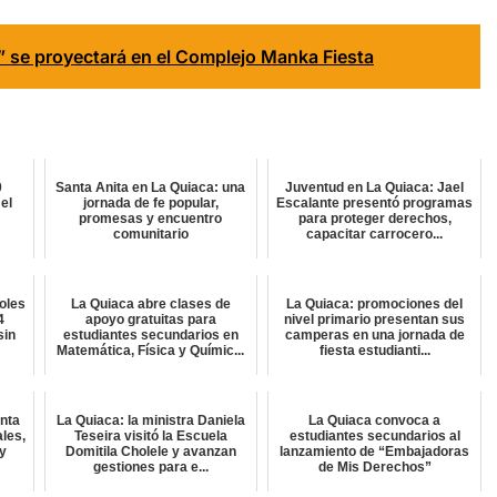
” se proyectará en el Complejo Manka Fiesta
0
Santa Anita en La Quiaca: una
Juventud en La Quiaca: Jael
el
jornada de fe popular,
Escalante presentó programas
promesas y encuentro
para proteger derechos,
comunitario
capacitar carrocero...
roles
La Quiaca abre clases de
La Quiaca: promociones del
4
apoyo gratuitas para
nivel primario presentan sus
sin
estudiantes secundarios en
camperas en una jornada de
Matemática, Física y Químic...
fiesta estudianti...
inta
La Quiaca: la ministra Daniela
La Quiaca convoca a
ales,
Teseira visitó la Escuela
estudiantes secundarios al
y
Domitila Cholele y avanzan
lanzamiento de “Embajadoras
gestiones para e...
de Mis Derechos”