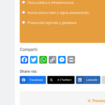
Obra pública e infraestructura
Nunca estuvo bien y sigue empeorando.
Producción agrícola y ganadera
Compartí:
Facebook
Twitter
WhatsApp
Copy
Messenge
Print
Link
Share via:
Facebook
X (Twitter)
LinkedIn
Previou
Navegación