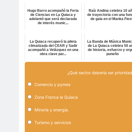
Hugo Barro acompañó la Feria
Raíz Andina celebra 10 a
de Ciencias en La Quiaca y
de trayectoria con una fun
adelantó que será declarada
de gala en el Manka Fies
de interés munic...
La Quiaca recuperó la pileta
La Banda de Música Munic
climatizada del CEAR y Sadir
de La Quiaca celebra 50 
acompañó a Velázquez en una
de historia, esfuerzo y org
obra clave par...
puneño
¿Qué sector debería ser prioridad
Comercio y pymes
Zona Franca la Quiaca
Minería y energía.
Turismo y servicios