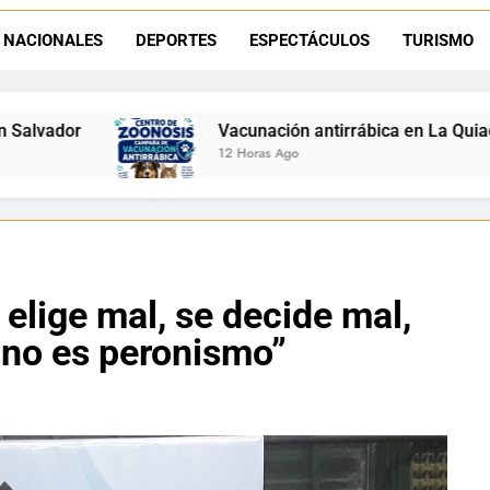
Retirados de Gendarmería en La Quiaca: realizarán una char
NACIONALES
DEPORTES
ESPECTÁCULOS
TURISMO
Semana del Abuelo en La Quiaca: música, baile y un encuentro car
Vacunación antirrábica en La Quiaca: el operativo llegará 
12 Horas Ago
elige mal, se decide mal,
 no es peronismo”