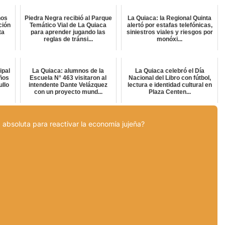
ños
Piedra Negra recibió al Parque
La Quiaca: la Regional Quinta
ción
Temático Vial de La Quiaca
alertó por estafas telefónicas,
ta
para aprender jugando las
siniestros viales y riesgos por
reglas de tránsi...
monóxi...
ipal
La Quiaca: alumnos de la
La Quiaca celebró el Día
años
Escuela N° 463 visitaron al
Nacional del Libro con fútbol,
ullo
intendente Dante Velázquez
lectura e identidad cultural en
con un proyecto mund...
Plaza Centen...
 absoluta para reactivar la economía jujeña?