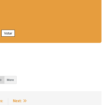
Votar
r
More
s:
Next: