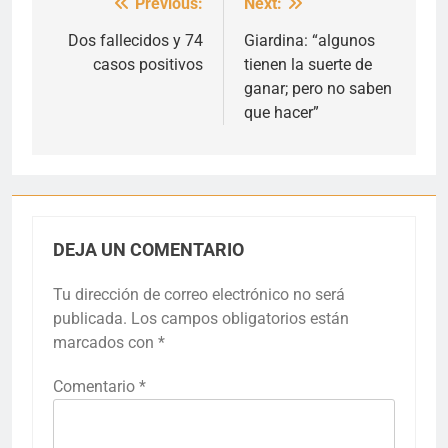
Previous:
Next:
Navegación
de
Dos fallecidos y 74
Giardina: “algunos
casos positivos
tienen la suerte de
entradas
ganar; pero no saben
que hacer”
DEJA UN COMENTARIO
Tu dirección de correo electrónico no será
publicada.
Los campos obligatorios están
marcados con
*
Comentario
*