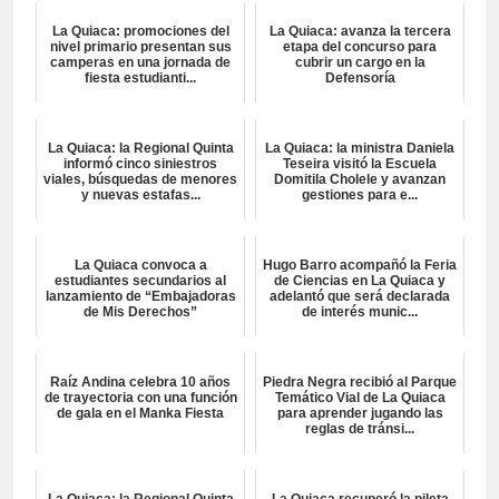
La Quiaca: promociones del
La Quiaca: avanza la tercera
nivel primario presentan sus
etapa del concurso para
camperas en una jornada de
cubrir un cargo en la
fiesta estudianti...
Defensoría
La Quiaca: la Regional Quinta
La Quiaca: la ministra Daniela
informó cinco siniestros
Teseira visitó la Escuela
viales, búsquedas de menores
Domitila Cholele y avanzan
y nuevas estafas...
gestiones para e...
La Quiaca convoca a
Hugo Barro acompañó la Feria
estudiantes secundarios al
de Ciencias en La Quiaca y
lanzamiento de “Embajadoras
adelantó que será declarada
de Mis Derechos”
de interés munic...
Raíz Andina celebra 10 años
Piedra Negra recibió al Parque
de trayectoria con una función
Temático Vial de La Quiaca
de gala en el Manka Fiesta
para aprender jugando las
reglas de tránsi...