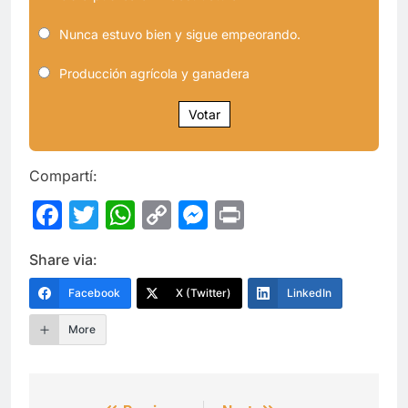
Nunca estuvo bien y sigue empeorando.
Producción agrícola y ganadera
Votar
Compartí:
Facebook
Twitter
WhatsApp
Copy
Messenger
Print
Link
Share via:
Facebook
X (Twitter)
LinkedIn
More