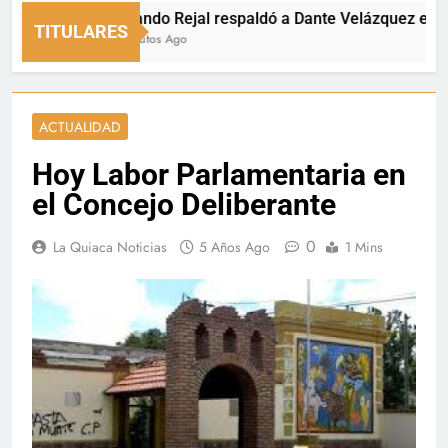
Fernando Rejal respaldó a Dante Velázquez en el Sen
TITULARES
58 Minutos Ago
ACTUALIDAD
Hoy Labor Parlamentaria en
el Concejo Deliberante
0
La Quiaca Noticias
5 Años Ago
1 Mins