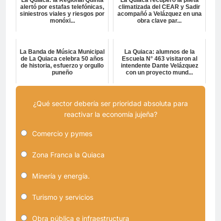
La Quiaca: la Regional Quinta
La Quiaca recuperó la pileta
alertó por estafas telefónicas,
climatizada del CEAR y Sadir
siniestros viales y riesgos por
acompañó a Velázquez en una
monóxi...
obra clave par...
La Banda de Música Municipal
La Quiaca: alumnos de la
de La Quiaca celebra 50 años
Escuela N° 463 visitaron al
de historia, esfuerzo y orgullo
intendente Dante Velázquez
puneño
con un proyecto mund...
¿Qué sector debería ser prioridad absoluta para
reactivar la economía jujeña?
Comercio y pymes
Zona Franca la Quiaca
Minería y energía.
Turismo y servicios
Obra pública e infraestructura