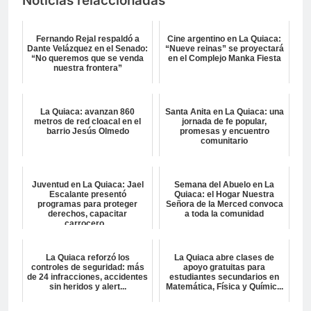
Noticias relaccionadas
Fernando Rejal respaldó a
Cine argentino en La Quiaca:
Dante Velázquez en el Senado:
“Nueve reinas” se proyectará
“No queremos que se venda
en el Complejo Manka Fiesta
nuestra frontera”
La Quiaca: avanzan 860
Santa Anita en La Quiaca: una
metros de red cloacal en el
jornada de fe popular,
barrio Jesús Olmedo
promesas y encuentro
comunitario
Juventud en La Quiaca: Jael
Semana del Abuelo en La
Escalante presentó
Quiaca: el Hogar Nuestra
programas para proteger
Señora de la Merced convoca
derechos, capacitar
a toda la comunidad
carrocero...
La Quiaca reforzó los
La Quiaca abre clases de
controles de seguridad: más
apoyo gratuitas para
de 24 infracciones, accidentes
estudiantes secundarios en
sin heridos y alert...
Matemática, Física y Químic...