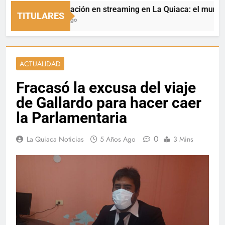
Capacitación en streaming en La Quiaca: el municipio a
TITULARES
5 Horas Ago
ACTUALIDAD
Fracasó la excusa del viaje
de Gallardo para hacer caer
la Parlamentaria
0
La Quiaca Noticias
5 Años Ago
3 Mins