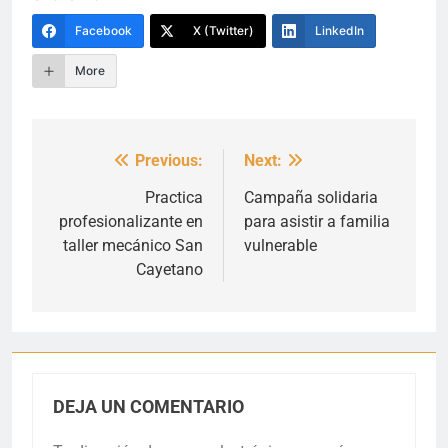
Facebook
X (Twitter)
LinkedIn
More
Previous:
Next:
Navegación
de
Practica
Campaña solidaria
profesionalizante en
para asistir a familia
entradas
taller mecánico San
vulnerable
Cayetano
DEJA UN COMENTARIO