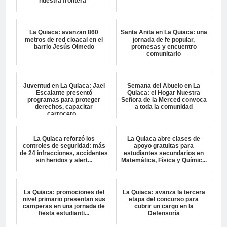
nuestra frontera”
La Quiaca: avanzan 860
Santa Anita en La Quiaca: una
metros de red cloacal en el
jornada de fe popular,
barrio Jesús Olmedo
promesas y encuentro
comunitario
Juventud en La Quiaca: Jael
Semana del Abuelo en La
Escalante presentó
Quiaca: el Hogar Nuestra
programas para proteger
Señora de la Merced convoca
derechos, capacitar
a toda la comunidad
carrocero...
La Quiaca reforzó los
La Quiaca abre clases de
controles de seguridad: más
apoyo gratuitas para
de 24 infracciones, accidentes
estudiantes secundarios en
sin heridos y alert...
Matemática, Física y Químic...
La Quiaca: promociones del
La Quiaca: avanza la tercera
nivel primario presentan sus
etapa del concurso para
camperas en una jornada de
cubrir un cargo en la
fiesta estudianti...
Defensoría