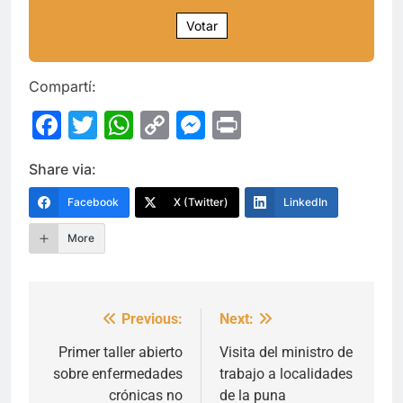
Votar
Compartí:
Facebook
Twitter
WhatsApp
Copy
Messenger
Print
Link
Share via:
Facebook
X (Twitter)
LinkedIn
More
Previous:
Next:
Navegación
de
Primer taller abierto
Visita del ministro de
sobre enfermedades
trabajo a localidades
entradas
crónicas no
de la puna