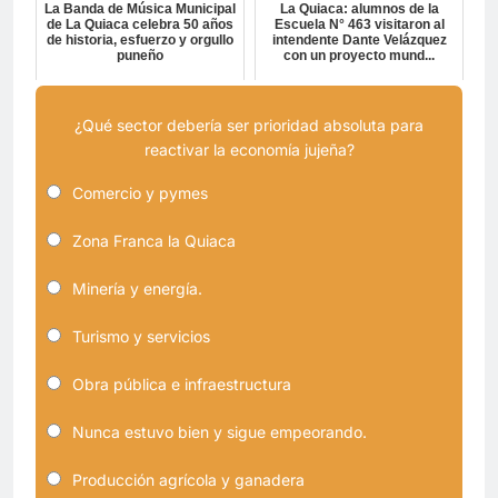
La Banda de Música Municipal
La Quiaca: alumnos de la
de La Quiaca celebra 50 años
Escuela N° 463 visitaron al
de historia, esfuerzo y orgullo
intendente Dante Velázquez
puneño
con un proyecto mund...
¿Qué sector debería ser prioridad absoluta para
reactivar la economía jujeña?
Comercio y pymes
Zona Franca la Quiaca
Minería y energía.
Turismo y servicios
Obra pública e infraestructura
Nunca estuvo bien y sigue empeorando.
Producción agrícola y ganadera