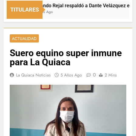
Fernando Rejal respaldó a Dante Velázquez en el Sen
TITULARES
18 Horas Ago
ACTUALIDAD
Suero equino super inmune
para La Quiaca
0
La Quiaca Noticias
5 Años Ago
2 Mins