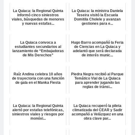
La Quiaca: la Regional Quinta
La Quiaca: la ministra Daniela
informó cinco siniestros
Teseira visitó la Escuela
viales, búsquedas de menores
Domitila Cholele y avanzan
y nuevas estafas...
gestiones para e...
La Quiaca convoca a
Hugo Barro acompañó la Feria
estudiantes secundarios al
de Ciencias en La Quiaca y
lanzamiento de “Embajadoras
adelantó que será declarada
de Mis Derechos”
de interés munic...
Raíz Andina celebra 10 años
Piedra Negra recibió al Parque
de trayectoria con una función
Temático Vial de La Quiaca
de gala en el Manka Fiesta
para aprender jugando las
reglas de tránsi...
La Quiaca: la Regional Quinta
La Quiaca recuperó la pileta
alertó por estafas telefónicas,
climatizada del CEAR y Sadir
siniestros viales y riesgos por
acompañó a Velázquez en una
monóxi...
obra clave par...