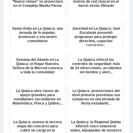
“Nueve reinas” se proyectará
metros de red cloacal en el
en el Complejo Manka Fiesta
barrio Jesús Olmedo
Santa Anita en La Quiaca: una
Juventud en La Quiaca: Jael
jornada de fe popular,
Escalante presentó
promesas y encuentro
programas para proteger
comunitario
derechos, capacitar
carrocero...
Semana del Abuelo en La
La Quiaca reforzó los
Quiaca: el Hogar Nuestra
controles de seguridad: más
Señora de la Merced convoca
de 24 infracciones, accidentes
a toda la comunidad
sin heridos y alert...
La Quiaca abre clases de
La Quiaca: promociones del
apoyo gratuitas para
nivel primario presentan sus
estudiantes secundarios en
camperas en una jornada de
Matemática, Física y Químic...
fiesta estudianti...
La Quiaca: avanza la tercera
La Quiaca: la Regional Quinta
etapa del concurso para
informó cinco siniestros
cubrir un cargo en la
viales, búsquedas de menores