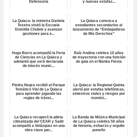
Defensoría
y nuevas estafas...
La Quiaca: la ministra Daniela
La Quiaca convoca a
Teseira visitó la Escuela
estudiantes secundarios al
Domitila Cholele y avanzan
lanzamiento de “Embajadoras
gestiones para e...
de Mis Derechos”
Hugo Barro acompañó la Feria
Raíz Andina celebra 10 años
de Ciencias en La Quiaca y
de trayectoria con una función
adelantó que será declarada
de gala en el Manka Fiesta
de interés munic...
Piedra Negra recibió al Parque
La Quiaca: la Regional Quinta
Temático Vial de La Quiaca
alertó por estafas telefónicas,
para aprender jugando las
siniestros viales y riesgos por
reglas de tránsi...
monóxi...
La Quiaca recuperó la pileta
La Banda de Música Municipal
climatizada del CEAR y Sadir
de La Quiaca celebra 50 años
acompañó a Velázquez en una
de historia, esfuerzo y orgullo
obra clave par...
puneño