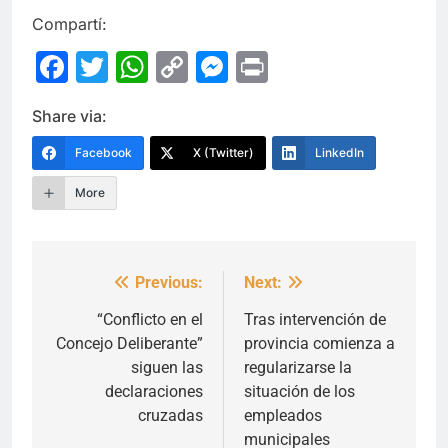
Compartí:
Facebook
Twitter
WhatsApp
Copy
Messenger
Print
Link
Share via:
Facebook
X (Twitter)
LinkedIn
More
Previous:
Next:
Navegación
de
“Conflicto en el
Tras intervención de
Concejo Deliberante”
provincia comienza a
entradas
siguen las
regularizarse la
declaraciones
situación de los
cruzadas
empleados
municipales