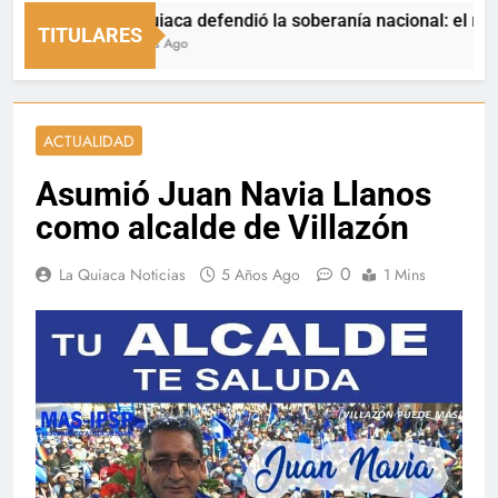
La Quiaca defendió la soberanía nacional: el municipio
TITULARES
6 Horas Ago
ACTUALIDAD
Asumió Juan Navia Llanos
como alcalde de Villazón
0
La Quiaca Noticias
5 Años Ago
1 Mins