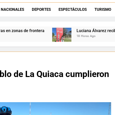
Día del Niño en La Quiaca: el municipio prepara una gran celebrac
NACIONALES
DEPORTES
ESPECTÁCULOS
TURISMO
Natación inclusiva en La Quiaca: Celia Zenteno destacó el crecimi
Luciana Álvarez recibió el Premio San Salvad
18 Horas Ago
blo de La Quiaca cumplieron