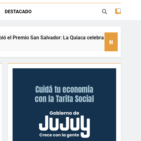
ión con juegos, espectáculos y regalos
DESTACADO
ento deportivo y el valor de aprender a
desenvolverse en el agua
or: La Quiaca celebra a una referente nacional del taekwondo