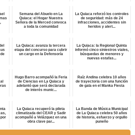
ael
Semana del Abuelo en La
La Quiaca reforzó los controles
amas
Quiaca: el Hogar Nuestra
de seguridad: más de 24
,
Señora de la Merced convoca
infracciones, accidentes sin
a toda la comunidad
heridos y alert...
del
La Quiaca: avanza la tercera
La Quiaca: la Regional Quinta
sus
etapa del concurso para cubrir
informó cinco siniestros viales,
 de
un cargo en la Defensoría
búsquedas de menores y
nuevas estafas...
Hugo Barro acompañó la Feria
Raíz Andina celebra 10 años
al
de Ciencias en La Quiaca y
de trayectoria con una función
oras
adelantó que será declarada
de gala en el Manka Fiesta
de interés munic...
inta
La Quiaca recuperó la pileta
La Banda de Música Municipal
cas,
climatizada del CEAR y Sadir
de La Quiaca celebra 50 años
 por
acompañó a Velázquez en una
de historia, esfuerzo y orgullo
obra clave par...
puneño