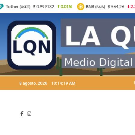
132
0.01%
BNB
$ 564.26
2.77%
USDC
$
(BNB)
(USDC)
Skip
8 agosto, 2026
10:14:20 AM
to
content