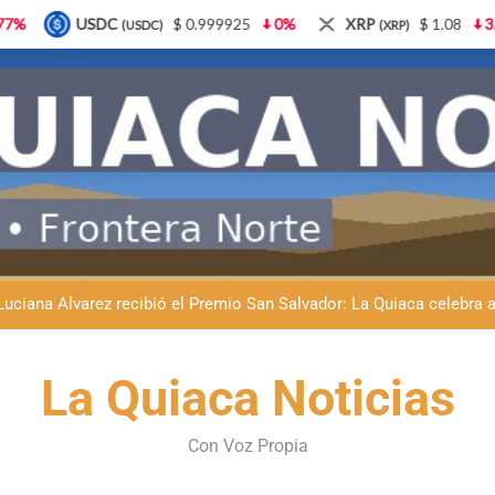
 0.999925
0%
XRP
$ 1.08
3.87%
Solana
$
(XRP)
(SOL)
Natación inclusiva en La Quiaca: Celia Zenteno destacó el crecimi
La Quiaca defendió la soberanía nacional: el municipio rechazó la
Luciana Álvarez recibió el Premio San Salvador: La Quiaca celebra 
Día del Niño en La Quiaca: el municipio prepara una gran celebrac
La Quiaca Noticias
Natación inclusiva en La Quiaca: Celia Zenteno destacó el crecimi
La Quiaca defendió la soberanía nacional: el municipio rechazó la
Con Voz Propia
Luciana Álvarez recibió el Premio San Salvador: La Quiaca celebra 