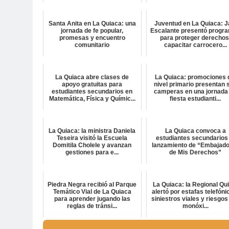
Santa Anita en La Quiaca: una
Juventud en La Quiaca: J
jornada de fe popular,
Escalante presentó progr
promesas y encuentro
para proteger derechos
comunitario
capacitar carrocero...
La Quiaca abre clases de
La Quiaca: promociones 
apoyo gratuitas para
nivel primario presentan 
estudiantes secundarios en
camperas en una jornada
Matemática, Física y Químic...
fiesta estudianti...
La Quiaca: la ministra Daniela
La Quiaca convoca a
Teseira visitó la Escuela
estudiantes secundarios 
Domitila Cholele y avanzan
lanzamiento de “Embajad
gestiones para e...
de Mis Derechos”
Piedra Negra recibió al Parque
La Quiaca: la Regional Qu
Temático Vial de La Quiaca
alertó por estafas telefóni
para aprender jugando las
siniestros viales y riesgos
reglas de tránsi...
monóxi...