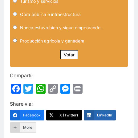
Turismo y servicios
Obra pública e infraestructura
Nunca estuvo bien y sigue empeorando.
Producción agrícola y ganadera
Votar
Compartí:
Facebook
Twitter
WhatsApp
Copy
Messenger
Print
Link
Share via:
Facebook
X (Twitter)
LinkedIn
More