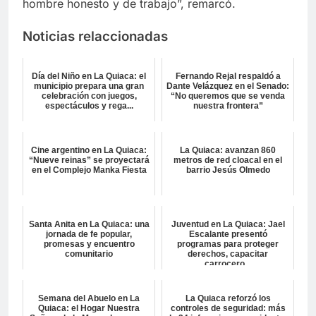
hombre honesto y de trabajo”, remarcó.
Noticias relaccionadas
Día del Niño en La Quiaca: el
Fernando Rejal respaldó a
municipio prepara una gran
Dante Velázquez en el Senado:
celebración con juegos,
“No queremos que se venda
espectáculos y rega...
nuestra frontera”
Cine argentino en La Quiaca:
La Quiaca: avanzan 860
“Nueve reinas” se proyectará
metros de red cloacal en el
en el Complejo Manka Fiesta
barrio Jesús Olmedo
Santa Anita en La Quiaca: una
Juventud en La Quiaca: Jael
jornada de fe popular,
Escalante presentó
promesas y encuentro
programas para proteger
comunitario
derechos, capacitar
carrocero...
Semana del Abuelo en La
La Quiaca reforzó los
Quiaca: el Hogar Nuestra
controles de seguridad: más