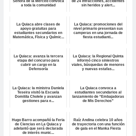
Señora de la Merced convoca
de 24 infracciones, accidentes
a toda la comunidad
sin heridos y alert...
La Quiaca abre clases de
La Quiaca: promociones del
apoyo gratuitas para
nivel primario presentan sus
estudiantes secundarios en
camperas en una jornada de
Matemática, Física y Químic...
fiesta estudianti...
La Quiaca: avanza la tercera
La Quiaca: la Regional Quinta
etapa del concurso para
informó cinco siniestros
cubrir un cargo en la
viales, búsquedas de menores
Defensoría
y nuevas estafas...
La Quiaca: la ministra Daniela
La Quiaca convoca a
Teseira visitó la Escuela
estudiantes secundarios al
Domitila Cholele y avanzan
lanzamiento de “Embajadoras
gestiones para e...
de Mis Derechos”
Hugo Barro acompañó la Feria
Raíz Andina celebra 10 años
de Ciencias en La Quiaca y
de trayectoria con una función
adelantó que será declarada
de gala en el Manka Fiesta
de interés munic...