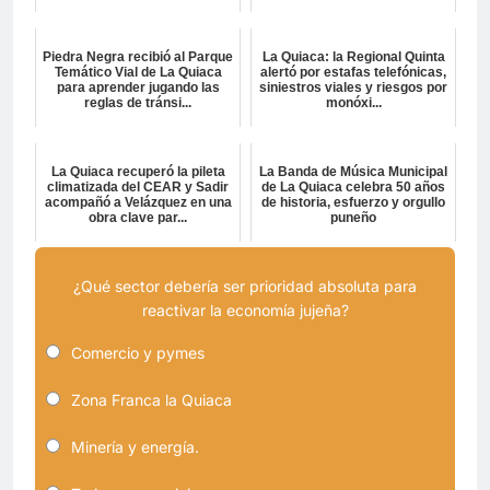
Piedra Negra recibió al Parque
La Quiaca: la Regional Quinta
Temático Vial de La Quiaca
alertó por estafas telefónicas,
para aprender jugando las
siniestros viales y riesgos por
reglas de tránsi...
monóxi...
La Quiaca recuperó la pileta
La Banda de Música Municipal
climatizada del CEAR y Sadir
de La Quiaca celebra 50 años
acompañó a Velázquez en una
de historia, esfuerzo y orgullo
obra clave par...
puneño
¿Qué sector debería ser prioridad absoluta para
reactivar la economía jujeña?
Comercio y pymes
Zona Franca la Quiaca
Minería y energía.