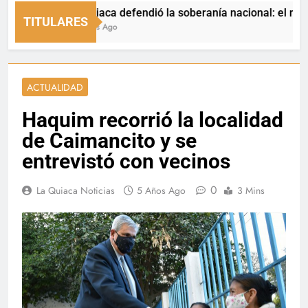
La Quiaca defendió la soberanía nacional: el municipio 
TITULARES
11 Horas Ago
ACTUALIDAD
Haquim recorrió la localidad
de Caimancito y se
entrevistó con vecinos
0
La Quiaca Noticias
5 Años Ago
3 Mins