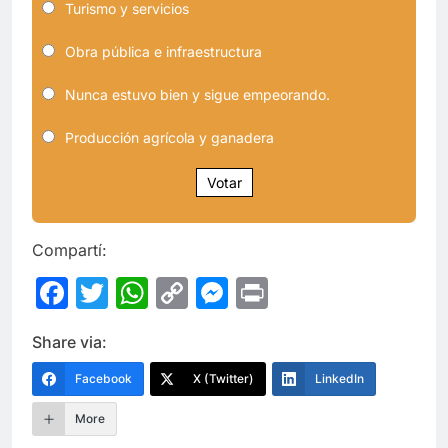
Turismo y servicios
Obra pública e infraestructura
Nunca estuvo bien y sigue empeorando.
Producción agrícola y ganadera
Votar
Compartí:
Facebook
Twitter
WhatsApp
Copy
Messenger
Print
Link
Share via:
Facebook
X (Twitter)
LinkedIn
More