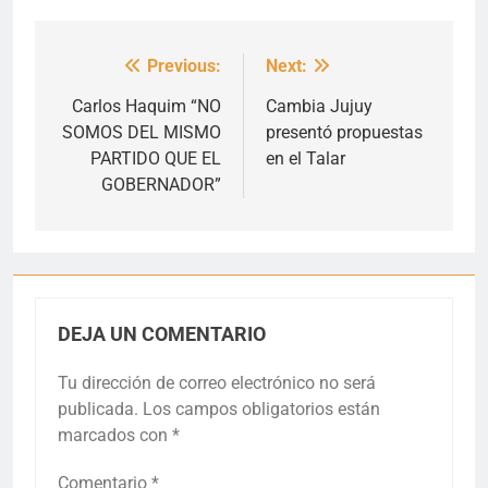
Previous:
Next:
Navegación
de
Carlos Haquim “NO
Cambia Jujuy
SOMOS DEL MISMO
presentó propuestas
entradas
PARTIDO QUE EL
en el Talar
GOBERNADOR”
DEJA UN COMENTARIO
Tu dirección de correo electrónico no será
publicada.
Los campos obligatorios están
marcados con
*
Comentario
*