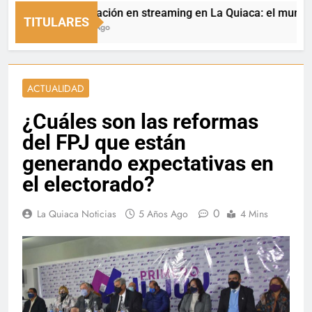
Capacitación en streaming en La Quiaca: el municipio ab
TITULARES
18 Horas Ago
ACTUALIDAD
¿Cuáles son las reformas
del FPJ que están
generando expectativas en
el electorado?
0
La Quiaca Noticias
5 Años Ago
4 Mins