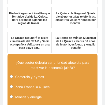
Piedra Negra recibió al Parque
La Quiaca: la Regional Quinta
Temático Vial de La Quiaca
alertó por estafas telefónicas,
para aprender jugando las
siniestros viales y riesgos por
reglas de tránsi...
monóxi...
La Quiaca recuperó la pileta
La Banda de Música Municipal
climatizada del CEAR y Sadir
de La Quiaca celebra 50 años
acompañó a Velázquez en una
de historia, esfuerzo y orgullo
obra clave par...
puneño
¿Qué sector debería ser prioridad absoluta para
reactivar la economía jujeña?
Comercio y pymes
Zona Franca la Quiaca
Minería y energía.