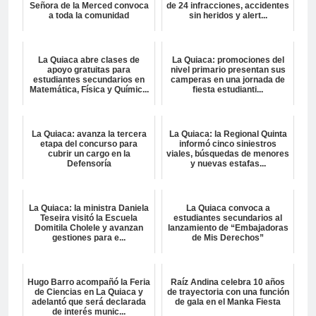
Señora de la Merced convoca
de 24 infracciones, accidentes
a toda la comunidad
sin heridos y alert...
La Quiaca abre clases de
La Quiaca: promociones del
apoyo gratuitas para
nivel primario presentan sus
estudiantes secundarios en
camperas en una jornada de
Matemática, Física y Químic...
fiesta estudianti...
La Quiaca: avanza la tercera
La Quiaca: la Regional Quinta
etapa del concurso para
informó cinco siniestros
cubrir un cargo en la
viales, búsquedas de menores
Defensoría
y nuevas estafas...
La Quiaca: la ministra Daniela
La Quiaca convoca a
Teseira visitó la Escuela
estudiantes secundarios al
Domitila Cholele y avanzan
lanzamiento de “Embajadoras
gestiones para e...
de Mis Derechos”
Hugo Barro acompañó la Feria
Raíz Andina celebra 10 años
de Ciencias en La Quiaca y
de trayectoria con una función
adelantó que será declarada
de gala en el Manka Fiesta
de interés munic...