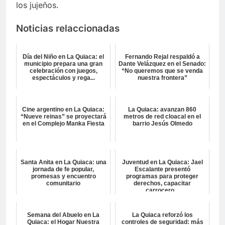
los jujeños.
Noticias relaccionadas
Día del Niño en La Quiaca: el
Fernando Rejal respaldó a
municipio prepara una gran
Dante Velázquez en el Senado:
celebración con juegos,
“No queremos que se venda
espectáculos y rega...
nuestra frontera”
Cine argentino en La Quiaca:
La Quiaca: avanzan 860
“Nueve reinas” se proyectará
metros de red cloacal en el
en el Complejo Manka Fiesta
barrio Jesús Olmedo
Santa Anita en La Quiaca: una
Juventud en La Quiaca: Jael
jornada de fe popular,
Escalante presentó
promesas y encuentro
programas para proteger
comunitario
derechos, capacitar
carrocero...
Semana del Abuelo en La
La Quiaca reforzó los
Quiaca: el Hogar Nuestra
controles de seguridad: más