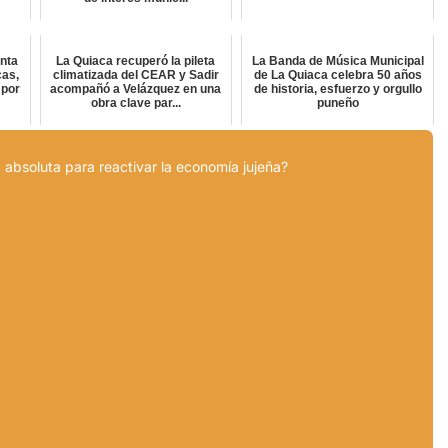
inta
La Quiaca recuperó la pileta
La Banda de Música Municipal
cas,
climatizada del CEAR y Sadir
de La Quiaca celebra 50 años
 por
acompañó a Velázquez en una
de historia, esfuerzo y orgullo
obra clave par...
puneño
 absoluta para reactivar la economía jujeña?