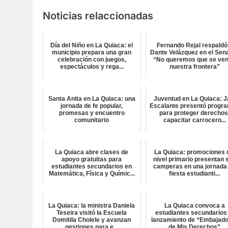
Noticias relaccionadas
Día del Niño en La Quiaca: el
Fernando Rejal respaldó
municipio prepara una gran
Dante Velázquez en el Sen
celebración con juegos,
“No queremos que se ve
espectáculos y rega...
nuestra frontera”
Santa Anita en La Quiaca: una
Juventud en La Quiaca: J
jornada de fe popular,
Escalante presentó progr
promesas y encuentro
para proteger derechos
comunitario
capacitar carrocero...
La Quiaca abre clases de
La Quiaca: promociones 
apoyo gratuitas para
nivel primario presentan 
estudiantes secundarios en
camperas en una jornada
Matemática, Física y Químic...
fiesta estudianti...
La Quiaca: la ministra Daniela
La Quiaca convoca a
Teseira visitó la Escuela
estudiantes secundarios 
Domitila Cholele y avanzan
lanzamiento de “Embajad
gestiones para e...
de Mis Derechos”