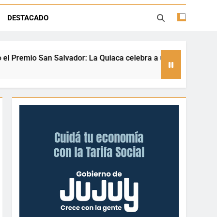
ión con juegos, espectáculos y regalos
DESTACADO
ento deportivo y el valor de aprender a
desenvolverse en el agua
La Quiaca celebra a una referente nacional del taekwondo