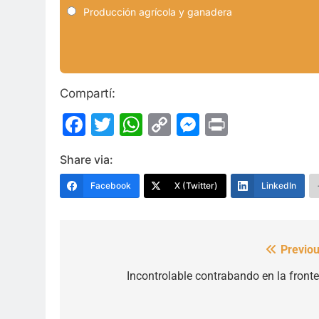
Producción agrícola y ganadera
Compartí:
Facebook
Twitter
WhatsApp
Copy
Messenge
Print
Link
Share via:
Facebook
X (Twitter)
LinkedIn
Previou
Navegación
de
Incontrolable contrabando en la fronte
entradas