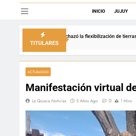
INICIO
JUJUY
 rechazó la flexibilización de tierras en zonas de frontera
TITULARES
ACTUALIDAD
Manifestación virtual d
0
La Quiaca Noticias
5 Años Ago
1 Mins