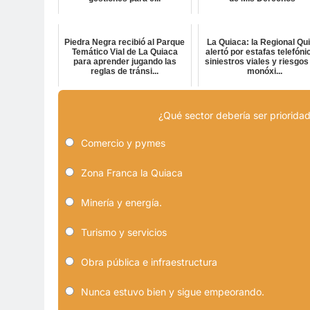
Piedra Negra recibió al Parque
La Quiaca: la Regional Qu
Temático Vial de La Quiaca
alertó por estafas telefóni
para aprender jugando las
siniestros viales y riesgos
reglas de tránsi...
monóxi...
¿Qué sector debería ser prioridad
Comercio y pymes
Zona Franca la Quiaca
Minería y energía.
Turismo y servicios
Obra pública e infraestructura
Nunca estuvo bien y sigue empeorando.