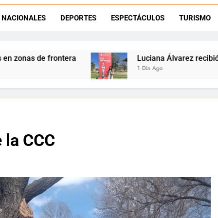
Día del Niño en La Quiaca: el municipio prepara una gran celebrac
NACIONALES
DEPORTES
ESPECTÁCULOS
TURISMO
Natación inclusiva en La Quiaca: Celia Zenteno destacó el crecimi
Luciana Álvarez recibió el Premio San Salvador: 
1 Día Ago
e la CCC