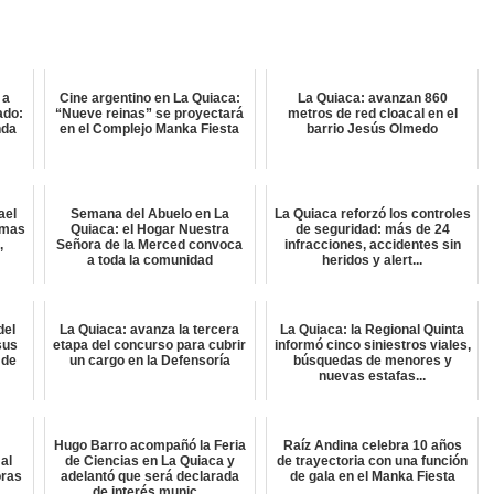
 a
Cine argentino en La Quiaca:
La Quiaca: avanzan 860
ado:
“Nueve reinas” se proyectará
metros de red cloacal en el
nda
en el Complejo Manka Fiesta
barrio Jesús Olmedo
ael
Semana del Abuelo en La
La Quiaca reforzó los controles
amas
Quiaca: el Hogar Nuestra
de seguridad: más de 24
,
Señora de la Merced convoca
infracciones, accidentes sin
a toda la comunidad
heridos y alert...
del
La Quiaca: avanza la tercera
La Quiaca: la Regional Quinta
sus
etapa del concurso para cubrir
informó cinco siniestros viales,
 de
un cargo en la Defensoría
búsquedas de menores y
nuevas estafas...
Hugo Barro acompañó la Feria
Raíz Andina celebra 10 años
al
de Ciencias en La Quiaca y
de trayectoria con una función
oras
adelantó que será declarada
de gala en el Manka Fiesta
de interés munic...