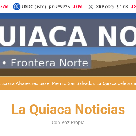
0.999925
0%
XRP
$ 1.08
3.87%
Solana
$ 
(XRP)
(SOL)
Natación inclusiva en La Quiaca: Celia Zenteno destacó el crecimi
La Quiaca defendió la soberanía nacional: el municipio rechazó la
Luciana Álvarez recibió el Premio San Salvador: La Quiaca celebra 
Día del Niño en La Quiaca: el municipio prepara una gran celebrac
Natación inclusiva en La Quiaca: Celia Zenteno destacó el crecimi
La Quiaca Noticias
La Quiaca defendió la soberanía nacional: el municipio rechazó la
Con Voz Propia
Luciana Álvarez recibió el Premio San Salvador: La Quiaca celebra 