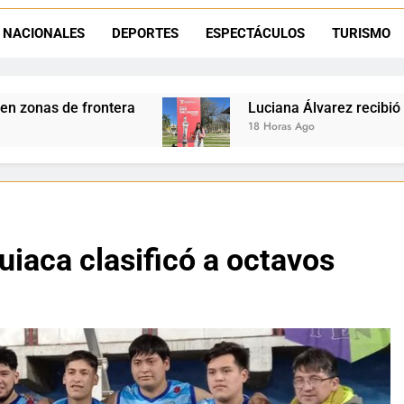
Día del Niño en La Quiaca: el municipio prepara una gran celebrac
NACIONALES
DEPORTES
ESPECTÁCULOS
TURISMO
Natación inclusiva en La Quiaca: Celia Zenteno destacó el crecimi
Luciana Álvarez recibió el Premio San Salvador: L
18 Horas Ago
uiaca clasificó a octavos