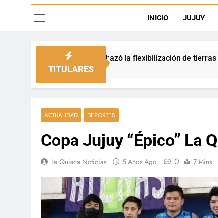
INICIO
JUJUY
rechazó la flexibilización de tierras en zonas de frontera
TITULARES
ACTUALIDAD
DEPORTES
Copa Jujuy “Épico” La Q
0
La Quiaca Noticias
5 Años Ago
7 Mins