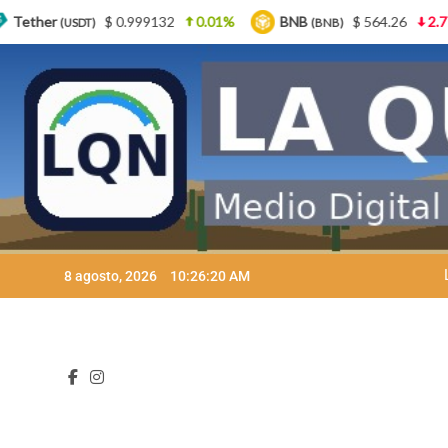
2
0.01%
BNB
$ 564.26
2.77%
USDC
$ 0
(BNB)
(USDC)
Skip
8 agosto, 2026
10:26:21 AM
to
content