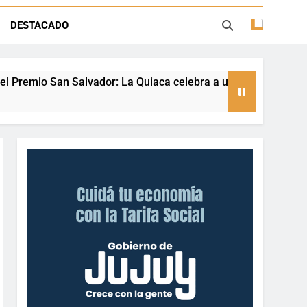
ión con juegos, espectáculos y regalos
DESTACADO
ento deportivo y el valor de aprender a
desenvolverse en el agua
a Quiaca celebra a una referente nacional del taekwondo