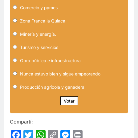
Comercio y pymes
Zona Franca la Quiaca
Minería y energía.
Turismo y servicios
Obra pública e infraestructura
Nunca estuvo bien y sigue empeorando.
Producción agrícola y ganadera
Votar
Compartí:
Facebook
Twitter
WhatsApp
Copy
Messenger
Print