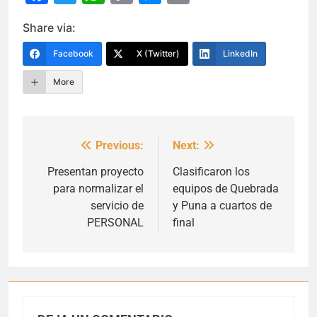
Link
Share via:
Facebook
X (Twitter)
LinkedIn
More
Previous:
Next:
Navegación
de
Presentan proyecto
Clasificaron los
para normalizar el
equipos de Quebrada
entradas
servicio de
y Puna a cuartos de
PERSONAL
final