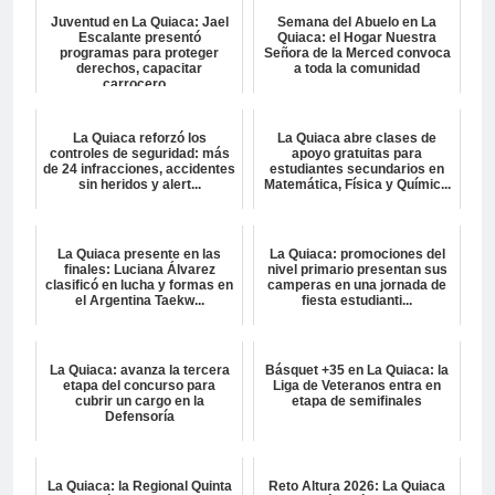
Juventud en La Quiaca: Jael
Semana del Abuelo en La
Escalante presentó
Quiaca: el Hogar Nuestra
programas para proteger
Señora de la Merced convoca
derechos, capacitar
a toda la comunidad
carrocero...
La Quiaca reforzó los
La Quiaca abre clases de
controles de seguridad: más
apoyo gratuitas para
de 24 infracciones, accidentes
estudiantes secundarios en
sin heridos y alert...
Matemática, Física y Químic...
La Quiaca presente en las
La Quiaca: promociones del
finales: Luciana Álvarez
nivel primario presentan sus
clasificó en lucha y formas en
camperas en una jornada de
el Argentina Taekw...
fiesta estudianti...
La Quiaca: avanza la tercera
Básquet +35 en La Quiaca: la
etapa del concurso para
Liga de Veteranos entra en
cubrir un cargo en la
etapa de semifinales
Defensoría
La Quiaca: la Regional Quinta
Reto Altura 2026: La Quiaca