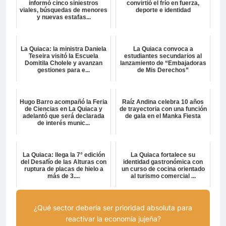
informó cinco siniestros
convirtió el frío en fuerza,
viales, búsquedas de menores
deporte e identidad
y nuevas estafas...
La Quiaca: la ministra Daniela
La Quiaca convoca a
Teseira visitó la Escuela
estudiantes secundarios al
Domitila Cholele y avanzan
lanzamiento de “Embajadoras
gestiones para e...
de Mis Derechos”
Hugo Barro acompañó la Feria
Raíz Andina celebra 10 años
de Ciencias en La Quiaca y
de trayectoria con una función
adelantó que será declarada
de gala en el Manka Fiesta
de interés munic...
La Quiaca: llega la 7° edición
La Quiaca fortalece su
del Desafío de las Alturas con
identidad gastronómica con
ruptura de placas de hielo a
un curso de cocina orientado
más de 3....
al turismo comercial ...
¿Qué sector debería ser prioridad absoluta para
reactivar la economía jujeña?