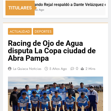
Fernando Rejal respaldó a Dante Velázquez en el Se
TITULARES
15 Horas Ago
ACTUALIDAD
DEPORTES
Racing de Ojo de Agua
disputa La Copa ciudad de
Abra Pampa
0
La Quiaca Noticias
5 Años Ago
2 Mins