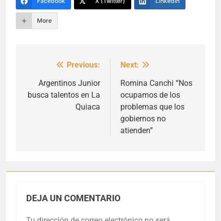
Facebook
X (Twitter)
LinkedIn
More
Previous:
Next:
Navegación
de
Argentinos Junior
Romina Canchi “Nos
busca talentos en La
ocupamos de los
entradas
Quiaca
problemas que los
gobiernos no
atienden”
DEJA UN COMENTARIO
Tu dirección de correo electrónico no será