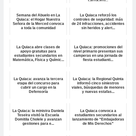
carrocero...
Semana del Abuelo en La
La Quiaca reforzó los
Quiaca: el Hogar Nuestra
controles de seguridad: más
Señora de la Merced convoca
de 24 infracciones, accidentes
a toda la comunidad
sin heridos y alert...
La Quiaca abre clases de
La Quiaca: promociones del
apoyo gratuitas para
nivel primario presentan sus
estudiantes secundarios en
camperas en una jornada de
Matemática, Física y Químic...
fiesta estudianti...
La Quiaca: avanza la tercera
La Quiaca: la Regional Quinta
etapa del concurso para
informó cinco siniestros
cubrir un cargo en la
viales, búsquedas de menores
Defensoría
y nuevas estafas...
La Quiaca: la ministra Daniela
La Quiaca convoca a
Teseira visitó la Escuela
estudiantes secundarios al
Domitila Cholele y avanzan
lanzamiento de “Embajadoras
gestiones para e...
de Mis Derechos”