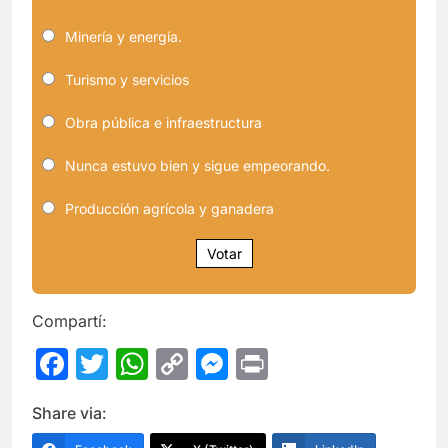
Minería y energía.
Turismo y servicios
Obra pública e infraestructura
Nunca estuvo bien y sigue empeorando.
Producción agrícola y ganadera
Votar
Compartí:
Facebook
Twitter
WhatsApp
Copy
Messenger
Print
Link
Share via: