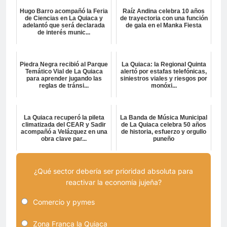
Hugo Barro acompañó la Feria
Raíz Andina celebra 10 años
de Ciencias en La Quiaca y
de trayectoria con una función
adelantó que será declarada
de gala en el Manka Fiesta
de interés munic...
Piedra Negra recibió al Parque
La Quiaca: la Regional Quinta
Temático Vial de La Quiaca
alertó por estafas telefónicas,
para aprender jugando las
siniestros viales y riesgos por
reglas de tránsi...
monóxi...
La Quiaca recuperó la pileta
La Banda de Música Municipal
climatizada del CEAR y Sadir
de La Quiaca celebra 50 años
acompañó a Velázquez en una
de historia, esfuerzo y orgullo
obra clave par...
puneño
¿Qué sector debería ser prioridad absoluta para
reactivar la economía jujeña?
Comercio y pymes
Zona Franca la Quiaca