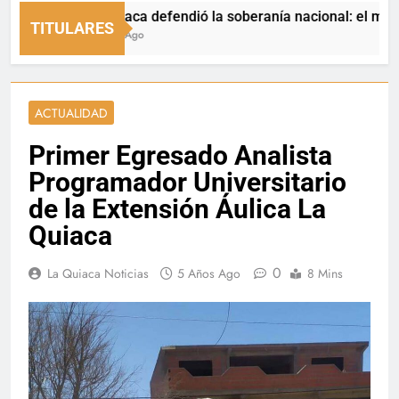
La Quiaca defendió la soberanía nacional: el municipio re
TITULARES
9 Horas Ago
ACTUALIDAD
Primer Egresado Analista
Programador Universitario
de la Extensión Áulica La
Quiaca
0
La Quiaca Noticias
5 Años Ago
8 Mins