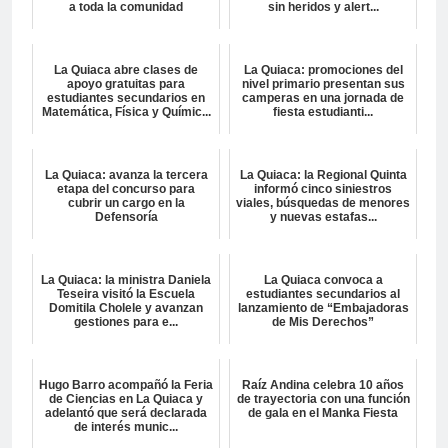
a toda la comunidad
sin heridos y alert...
La Quiaca abre clases de
La Quiaca: promociones del
apoyo gratuitas para
nivel primario presentan sus
estudiantes secundarios en
camperas en una jornada de
Matemática, Física y Químic...
fiesta estudianti...
La Quiaca: avanza la tercera
La Quiaca: la Regional Quinta
etapa del concurso para
informó cinco siniestros
cubrir un cargo en la
viales, búsquedas de menores
Defensoría
y nuevas estafas...
La Quiaca: la ministra Daniela
La Quiaca convoca a
Teseira visitó la Escuela
estudiantes secundarios al
Domitila Cholele y avanzan
lanzamiento de “Embajadoras
gestiones para e...
de Mis Derechos”
Hugo Barro acompañó la Feria
Raíz Andina celebra 10 años
de Ciencias en La Quiaca y
de trayectoria con una función
adelantó que será declarada
de gala en el Manka Fiesta
de interés munic...