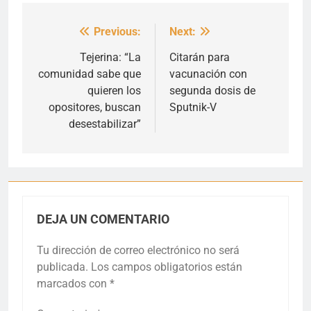
Previous:
Next:
Navegación
de
Tejerina: “La
Citarán para
comunidad sabe que
vacunación con
entradas
quieren los
segunda dosis de
opositores, buscan
Sputnik-V
desestabilizar”
DEJA UN COMENTARIO
Tu dirección de correo electrónico no será
publicada.
Los campos obligatorios están
marcados con
*