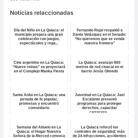
Noticias relaccionadas
Día del Niño en La Quiaca: el
Fernando Rejal respaldó a
municipio prepara una gran
Dante Velázquez en el Senado:
celebración con juegos,
“No queremos que se venda
espectáculos y rega...
nuestra frontera”
Cine argentino en La Quiaca:
La Quiaca: avanzan 860
“Nueve reinas” se proyectará
metros de red cloacal en el
en el Complejo Manka Fiesta
barrio Jesús Olmedo
Santa Anita en La Quiaca: una
Juventud en La Quiaca: Jael
jornada de fe popular,
Escalante presentó
promesas y encuentro
programas para proteger
comunitario
derechos, capacitar
carrocero...
Semana del Abuelo en La
La Quiaca reforzó los
Quiaca: el Hogar Nuestra
controles de seguridad: más
Señora de la Merced convoca
de 24 infracciones, accidentes