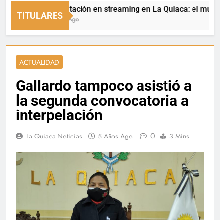
Capacitación en streaming en La Quiaca: el municipio 
TITULARES
5 Horas Ago
ACTUALIDAD
Gallardo tampoco asistió a
la segunda convocatoria a
interpelación
0
La Quiaca Noticias
5 Años Ago
3 Mins