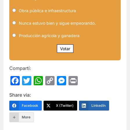
Obra pública e infraestructura
Nunca estuvo bien y sigue empeorando.
Producción agrícola y ganadera
Votar
Compartí:
Facebook
Twitter
WhatsApp
Copy
Messenger
Print
Link
Share via:
Facebook
X (Twitter)
LinkedIn
More