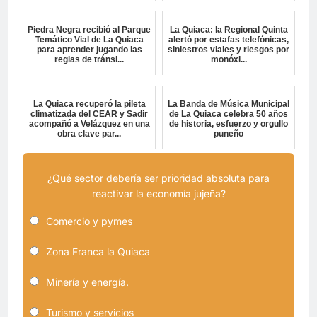
Piedra Negra recibió al Parque
La Quiaca: la Regional Quinta
Temático Vial de La Quiaca
alertó por estafas telefónicas,
para aprender jugando las
siniestros viales y riesgos por
reglas de tránsi...
monóxi...
La Quiaca recuperó la pileta
La Banda de Música Municipal
climatizada del CEAR y Sadir
de La Quiaca celebra 50 años
acompañó a Velázquez en una
de historia, esfuerzo y orgullo
obra clave par...
puneño
¿Qué sector debería ser prioridad absoluta para
reactivar la economía jujeña?
Comercio y pymes
Zona Franca la Quiaca
Minería y energía.
Turismo y servicios