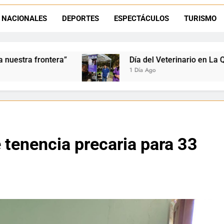
La frontera se subleva: Dante Velázquez enfrenta el remate de la p
NACIONALES
DEPORTES
ESPECTÁCULOS
TURISMO
Dante Velázquez marchará contra la 
Día del Veterinario en La Quiaca: Zoonosis llevó v
1 Día Ago
e tenencia precaria para 33