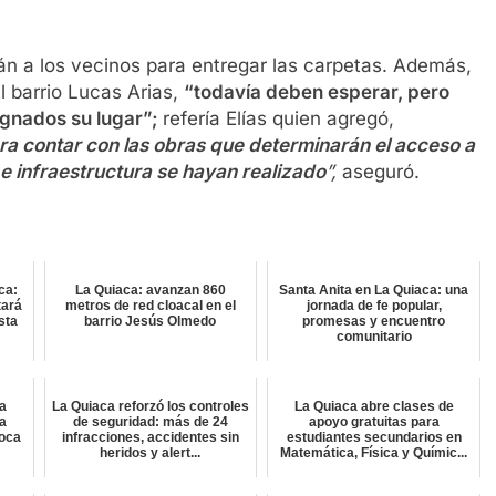
án a los vecinos para entregar las carpetas. Además,
l barrio Lucas Arias,
“todavía deben esperar, pero
signados su lugar”;
refería Elías quien agregó,
a contar con las obras que determinarán el acceso a
 e infraestructura se hayan realizado
”,
aseguró.
ca:
La Quiaca: avanzan 860
Santa Anita en La Quiaca: una
tará
metros de red cloacal en el
jornada de fe popular,
sta
barrio Jesús Olmedo
promesas y encuentro
comunitario
a
La Quiaca reforzó los controles
La Quiaca abre clases de
ra
de seguridad: más de 24
apoyo gratuitas para
oca
infracciones, accidentes sin
estudiantes secundarios en
heridos y alert...
Matemática, Física y Químic...