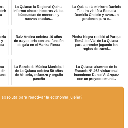
era
La Quiaca: la Regional Quinta
La Quiaca: la ministra Daniela
brir
informó cinco siniestros viales,
Teseira visitó la Escuela
ía
búsquedas de menores y
Domitila Cholele y avanzan
nuevas estafas...
gestiones para e...
eria
Raíz Andina celebra 10 años
Piedra Negra recibió al Parque
 y
de trayectoria con una función
Temático Vial de La Quiaca
ada
de gala en el Manka Fiesta
para aprender jugando las
reglas de tránsi...
eta
La Banda de Música Municipal
La Quiaca: alumnos de la
dir
de La Quiaca celebra 50 años
Escuela N° 463 visitaron al
 una
de historia, esfuerzo y orgullo
intendente Dante Velázquez
puneño
con un proyecto mund...
 absoluta para reactivar la economía jujeña?