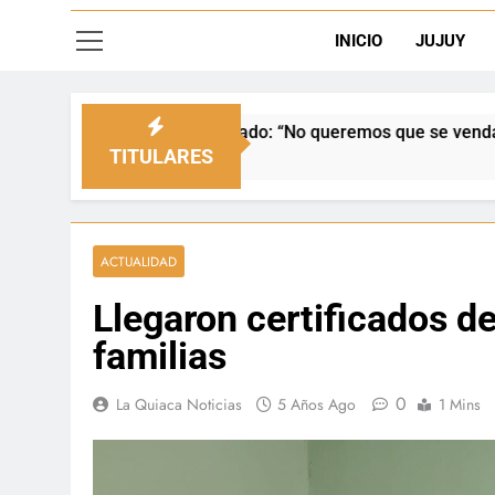
INICIO
JUJUY
el Senado: “No queremos que se venda nuestra frontera”
TITULARES
ACTUALIDAD
Llegaron certificados d
familias
0
La Quiaca Noticias
5 Años Ago
1 Mins