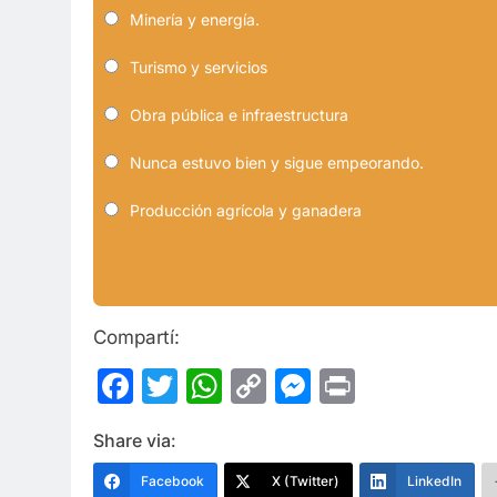
Minería y energía.
Turismo y servicios
Obra pública e infraestructura
Nunca estuvo bien y sigue empeorando.
Producción agrícola y ganadera
Compartí:
Facebook
Twitter
WhatsApp
Copy
Messenge
Print
Link
Share via:
Facebook
X (Twitter)
LinkedIn