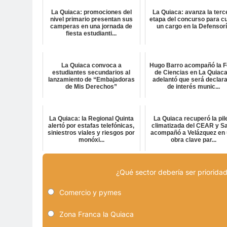
La Quiaca: promociones del
La Quiaca: avanza la terc
nivel primario presentan sus
etapa del concurso para cu
camperas en una jornada de
un cargo en la Defensor
fiesta estudianti...
La Quiaca convoca a
Hugo Barro acompañó la F
estudiantes secundarios al
de Ciencias en La Quiaca
lanzamiento de “Embajadoras
adelantó que será declar
de Mis Derechos”
de interés munic...
La Quiaca: la Regional Quinta
La Quiaca recuperó la pil
alertó por estafas telefónicas,
climatizada del CEAR y Sa
siniestros viales y riesgos por
acompañó a Velázquez en
monóxi...
obra clave par...
¿Qué sector debería ser prioridad
Comercio y pymes
Zona Franca la Quiaca