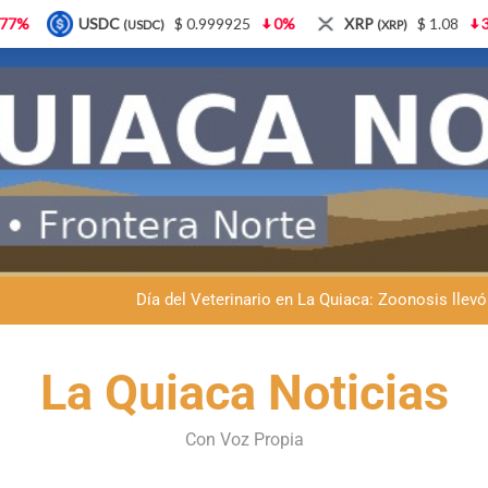
$ 0.999925
0%
XRP
$ 1.08
3.87%
Solana
$
(XRP)
(SOL)
Dante Velázquez marchará contra la 
Fernando Rejal respaldó a Dante Velázquez en el Senado: “No qu
Día del Veterinario en La Quiaca: Zoonosis llevó
La frontera se subleva: Dante Velázquez enfrenta el remate de la p
Dante Velázquez marchará contra la 
La Quiaca Noticias
Fernando Rejal respaldó a Dante Velázquez en el Senado: “No qu
Con Voz Propia
Día del Veterinario en La Quiaca: Zoonosis llevó