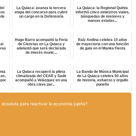
del
La Quiaca: avanza la tercera
La Quiaca: la Regional Quinta
sus
etapa del concurso para cubrir
informó cinco siniestros viales,
 de
un cargo en la Defensoría
búsquedas de menores y
nuevas estafas...
Hugo Barro acompañó la Feria
Raíz Andina celebra 10 años
al
de Ciencias en La Quiaca y
de trayectoria con una función
oras
adelantó que será declarada
de gala en el Manka Fiesta
de interés munic...
inta
La Quiaca recuperó la pileta
La Banda de Música Municipal
cas,
climatizada del CEAR y Sadir
de La Quiaca celebra 50 años
 por
acompañó a Velázquez en una
de historia, esfuerzo y orgullo
obra clave par...
puneño
 absoluta para reactivar la economía jujeña?