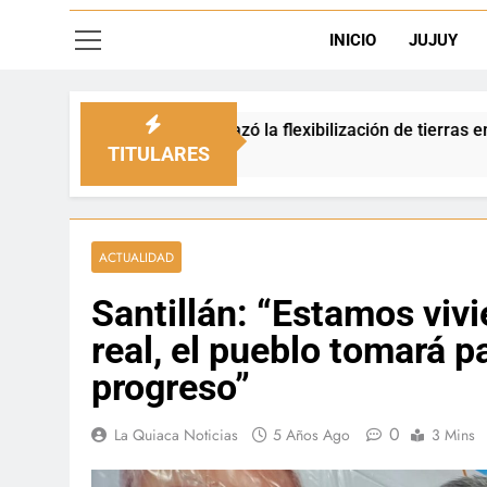
INICIO
JUJUY
chazó la flexibilización de tierras en zonas de frontera
TITULARES
ACTUALIDAD
Santillán: “Estamos viv
real, el pueblo tomará pa
progreso”
0
La Quiaca Noticias
5 Años Ago
3 Mins