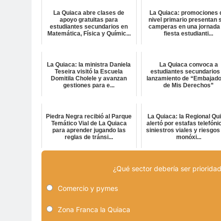
La Quiaca abre clases de
La Quiaca: promociones 
apoyo gratuitas para
nivel primario presentan 
estudiantes secundarios en
camperas en una jornada
Matemática, Física y Químic...
fiesta estudianti...
La Quiaca: la ministra Daniela
La Quiaca convoca a
Teseira visitó la Escuela
estudiantes secundarios 
Domitila Cholele y avanzan
lanzamiento de “Embajad
gestiones para e...
de Mis Derechos”
Piedra Negra recibió al Parque
La Quiaca: la Regional Qu
Temático Vial de La Quiaca
alertó por estafas telefóni
para aprender jugando las
siniestros viales y riesgos
reglas de tránsi...
monóxi...
¿Qué sector debería ser prioridad
Comercio y pymes
Zona Franca la Quiaca