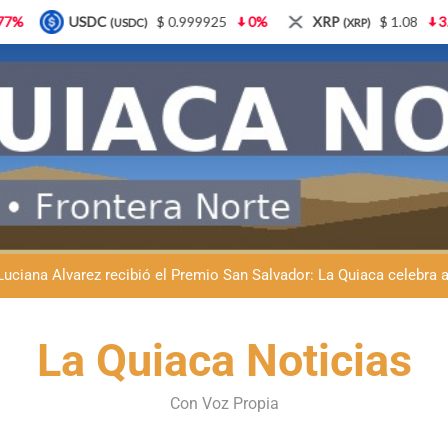
0.999925
0%
XRP
$ 1.08
3.87%
Solana
$ 7
(XRP)
(SOL)
Natación inclusiva en La Quiaca: Celia Zenteno destacó el crecimi
La Quiaca defendió la soberanía nacional: el municipio rechazó la
Luciana Álvarez recibió el Premio San Salvador: La Quiaca celebra 
Día del Niño en La Quiaca: el municipio prepara una gran celebrac
Natación inclusiva en La Quiaca: Celia Zenteno destacó el crecimi
La Quiaca Noticias
La Quiaca defendió la soberanía nacional: el municipio rechazó la
Con Voz Propia
Luciana Álvarez recibió el Premio San Salvador: La Quiaca celebra 