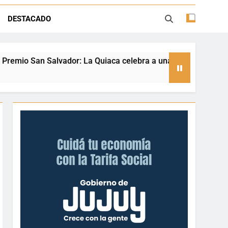
ión con juegos, espectáculos y regalos
DESTACADO
ento deportivo y el valor de aprender a
desenvolverse en el agua
Quiaca celebra a una referente nacional del taekwondo