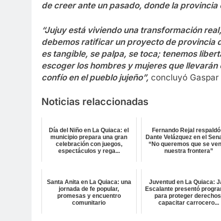
de creer ante un pasado, donde la provincia 
“Jujuy está viviendo una transformación real,
debemos ratificar un proyecto de provincia 
es tangible, se palpa, se toca; tenemos libe
escoger los hombres y mujeres que llevarán 
confío en el pueblo jujeño”,
concluyó Gaspar S
Noticias relaccionadas
Día del Niño en La Quiaca: el
Fernando Rejal respaldó
municipio prepara una gran
Dante Velázquez en el Sen
celebración con juegos,
“No queremos que se ve
espectáculos y rega...
nuestra frontera”
Santa Anita en La Quiaca: una
Juventud en La Quiaca: J
jornada de fe popular,
Escalante presentó progr
promesas y encuentro
para proteger derechos
comunitario
capacitar carrocero...