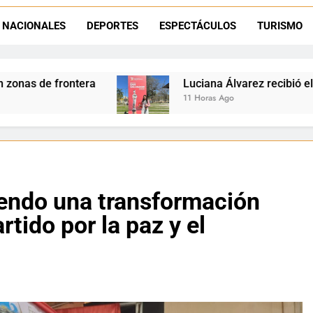
Día del Niño en La Quiaca: el municipio prepara una gran celebrac
NACIONALES
DEPORTES
ESPECTÁCULOS
TURISMO
Natación inclusiva en La Quiaca: Celia Zenteno destacó el crecimi
Luciana Álvarez recibió el Premio San Salvador: La 
11 Horas Ago
iendo una transformación
rtido por la paz y el