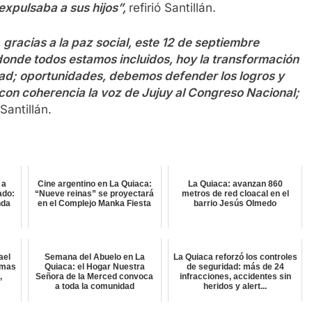
expulsaba a sus hijos”,
refirió Santillán.
 gracias a la paz social, este 12 de septiembre
donde todos estamos incluidos, hoy la transformación
rtad; oportunidades, debemos defender los logros y
con coherencia la voz de Jujuy al Congreso Nacional;
antillán.
 a
Cine argentino en La Quiaca:
La Quiaca: avanzan 860
ado:
“Nueve reinas” se proyectará
metros de red cloacal en el
nda
en el Complejo Manka Fiesta
barrio Jesús Olmedo
ael
Semana del Abuelo en La
La Quiaca reforzó los controles
amas
Quiaca: el Hogar Nuestra
de seguridad: más de 24
,
Señora de la Merced convoca
infracciones, accidentes sin
a toda la comunidad
heridos y alert...