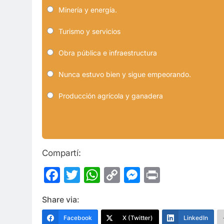
Minería y energía.
Turismo y servicios
Obra pública e infraestructura
Nunca estuvo bien y sigue empeorando.
Producción agrícola y ganadera
Compartí:
Facebook
Twitter
WhatsApp
Copy
Messenge
Print
Link
Share via:
Facebook
X (Twitter)
LinkedIn