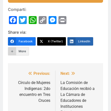
Compartí:
Facebook
Twitter
WhatsApp
Copy
Messenger
Print
Link
Share via:
Facebook
X (Twitter)
LinkedIn
More
Previous:
Next:
Navegación
de
Círculo de Mujeres
La Comisión de
Indígenas: 2do
Educación recibió a
entradas
encuentro en Tres
La Cámara de
Cruces
Educadores de
Instituciones