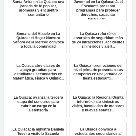
Santa Anita en La Quiaca: una
Juventud en La Quiaca: Jael
jornada de fe popular,
Escalante presentó
promesas y encuentro
programas para proteger
comunitario
derechos, capacitar
carrocero...
Semana del Abuelo en La
La Quiaca reforzó los
Quiaca: el Hogar Nuestra
controles de seguridad: más
Señora de la Merced convoca
de 24 infracciones, accidentes
a toda la comunidad
sin heridos y alert...
La Quiaca abre clases de
La Quiaca: promociones del
apoyo gratuitas para
nivel primario presentan sus
estudiantes secundarios en
camperas en una jornada de
Matemática, Física y Químic...
fiesta estudianti...
La Quiaca: avanza la tercera
La Quiaca: la Regional Quinta
etapa del concurso para
informó cinco siniestros
cubrir un cargo en la
viales, búsquedas de menores
Defensoría
y nuevas estafas...
La Quiaca: la ministra Daniela
La Quiaca convoca a
Teseira visitó la Escuela
estudiantes secundarios al