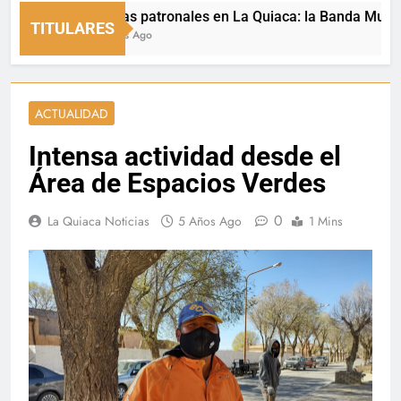
Fiestas patronales en La Quiaca: la Banda Municipal 
TITULARES
4 Horas Ago
ACTUALIDAD
Intensa actividad desde el
Área de Espacios Verdes
0
La Quiaca Noticias
5 Años Ago
1 Mins