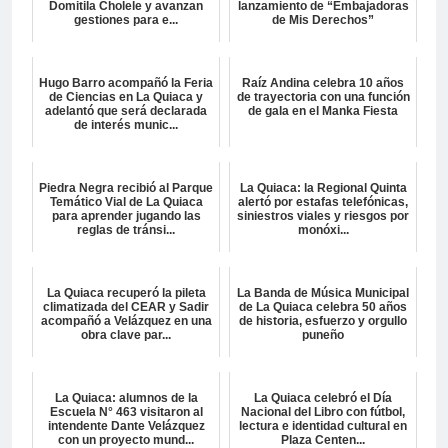
Domitila Cholele y avanzan
lanzamiento de “Embajadoras
gestiones para e...
de Mis Derechos”
Hugo Barro acompañó la Feria
Raíz Andina celebra 10 años
de Ciencias en La Quiaca y
de trayectoria con una función
adelantó que será declarada
de gala en el Manka Fiesta
de interés munic...
Piedra Negra recibió al Parque
La Quiaca: la Regional Quinta
Temático Vial de La Quiaca
alertó por estafas telefónicas,
para aprender jugando las
siniestros viales y riesgos por
reglas de tránsi...
monóxi...
La Quiaca recuperó la pileta
La Banda de Música Municipal
climatizada del CEAR y Sadir
de La Quiaca celebra 50 años
acompañó a Velázquez en una
de historia, esfuerzo y orgullo
obra clave par...
puneño
La Quiaca: alumnos de la
La Quiaca celebró el Día
Escuela N° 463 visitaron al
Nacional del Libro con fútbol,
intendente Dante Velázquez
lectura e identidad cultural en
con un proyecto mund...
Plaza Centen...