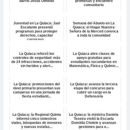
barrio Jesús Olmedo
promesas y encuentro
comunitario
Juventud en La Quiaca: Jael
Semana del Abuelo en La
Escalante presentó
Quiaca: el Hogar Nuestra
programas para proteger
Señora de la Merced convoca
derechos, capacitar
a toda la comunidad
carrocero...
La Quiaca reforzó los
La Quiaca abre clases de
controles de seguridad: más
apoyo gratuitas para
de 24 infracciones, accidentes
estudiantes secundarios en
sin heridos y alert...
Matemática, Física y Químic...
La Quiaca: promociones del
La Quiaca: avanza la tercera
nivel primario presentan sus
etapa del concurso para
camperas en una jornada de
cubrir un cargo en la
fiesta estudianti...
Defensoría
La Quiaca: la Regional Quinta
La Quiaca: la ministra Daniela
informó cinco siniestros
Teseira visitó la Escuela
viales, búsquedas de menores
Domitila Cholele y avanzan
y nuevas estafas...
gestiones para e...