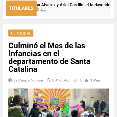
Luciana Álvarez y Ariel Corrillo: el taekwondo de La 
TITULARES
5 Minutos Ago
ACTUALIDAD
Culminó el Mes de las
Infancias en el
departamento de Santa
Catalina
0
La Quiaca Noticias
5 Años Ago
3 Mins