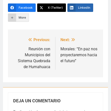
Facebook
X (Twitter)
LinkedIn
More
Previous:
Next:
Navegación
de
Reunión con
Morales: “En paz nos
Municipios del
proyectaremos hacia
entradas
Sistema Quebrada
el futuro”
de Humahuaca
DEJA UN COMENTARIO