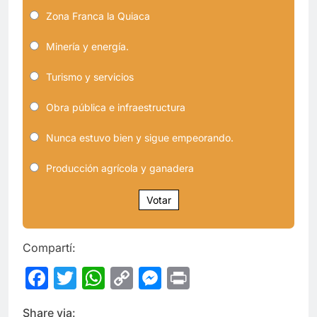
Zona Franca la Quiaca
Minería y energía.
Turismo y servicios
Obra pública e infraestructura
Nunca estuvo bien y sigue empeorando.
Producción agrícola y ganadera
Votar
Compartí:
Facebook
Twitter
WhatsApp
Copy
Messenger
Print
Link
Share via: