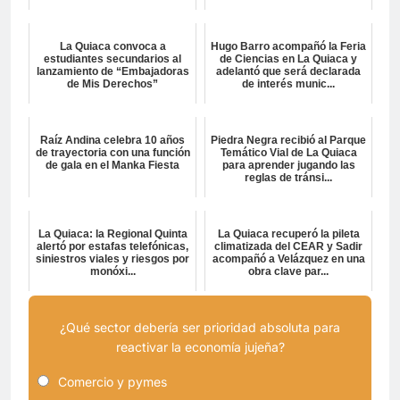
La Quiaca convoca a
Hugo Barro acompañó la Feria
estudiantes secundarios al
de Ciencias en La Quiaca y
lanzamiento de “Embajadoras
adelantó que será declarada
de Mis Derechos”
de interés munic...
Raíz Andina celebra 10 años
Piedra Negra recibió al Parque
de trayectoria con una función
Temático Vial de La Quiaca
de gala en el Manka Fiesta
para aprender jugando las
reglas de tránsi...
La Quiaca: la Regional Quinta
La Quiaca recuperó la pileta
alertó por estafas telefónicas,
climatizada del CEAR y Sadir
siniestros viales y riesgos por
acompañó a Velázquez en una
monóxi...
obra clave par...
¿Qué sector debería ser prioridad absoluta para
reactivar la economía jujeña?
Comercio y pymes