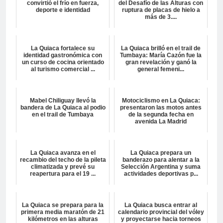
convirtió el frío en fuerza,
del Desafío de las Alturas con
deporte e identidad
ruptura de placas de hielo a
más de 3....
La Quiaca fortalece su
La Quiaca brilló en el trail de
identidad gastronómica con
Tumbaya: María Cazón fue la
un curso de cocina orientado
gran revelación y ganó la
al turismo comercial ...
general femeni...
Mabel Chiliguay llevó la
Motociclismo en La Quiaca:
bandera de La Quiaca al podio
presentaron las motos antes
en el trail de Tumbaya
de la segunda fecha en
avenida La Madrid
La Quiaca avanza en el
La Quiaca prepara un
recambio del techo de la pileta
banderazo para alentar a la
climatizada y prevé su
Selección Argentina y suma
reapertura para el 19 ...
actividades deportivas p...
La Quiaca se prepara para la
La Quiaca busca entrar al
primera media maratón de 21
calendario provincial del vóley
kilómetros en las alturas
y proyectarse hacia torneos