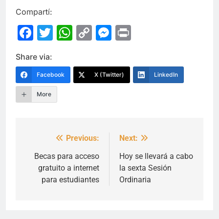
Compartí:
Facebook
Twitter
WhatsApp
Copy
Messenger
Print
Link
Share via:
Facebook
X (Twitter)
LinkedIn
More
Previous:
Next:
Navegación
de
Becas para acceso
Hoy se llevará a cabo
gratuito a internet
la sexta Sesión
entradas
para estudiantes
Ordinaria