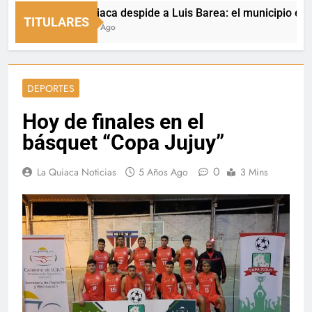
La Quiaca despide a Luis Barea: el municipio expresó s
TITULARES
4 Horas Ago
DEPORTES
Hoy de finales en el
básquet “Copa Jujuy”
0
La Quiaca Noticias
5 Años Ago
3 Mins