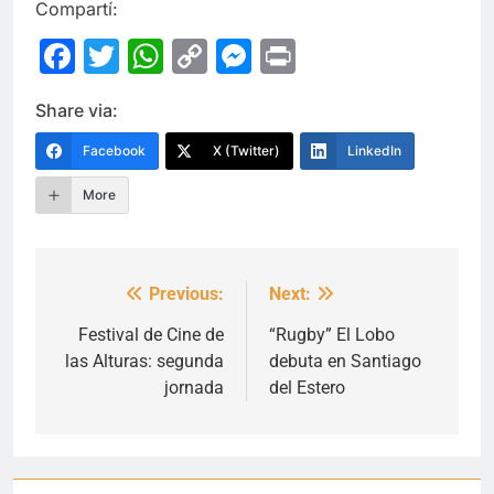
Compartí:
Facebook
Twitter
WhatsApp
Copy
Messenger
Print
Link
Share via:
Facebook
X (Twitter)
LinkedIn
More
Previous:
Next:
Navegación
de
Festival de Cine de
“Rugby” El Lobo
las Alturas: segunda
debuta en Santiago
entradas
jornada
del Estero