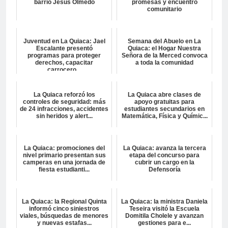
barrio Jesús Olmedo
promesas y encuentro
comunitario
Juventud en La Quiaca: Jael
Semana del Abuelo en La
Escalante presentó
Quiaca: el Hogar Nuestra
programas para proteger
Señora de la Merced convoca
derechos, capacitar
a toda la comunidad
carrocero...
La Quiaca reforzó los
La Quiaca abre clases de
controles de seguridad: más
apoyo gratuitas para
de 24 infracciones, accidentes
estudiantes secundarios en
sin heridos y alert...
Matemática, Física y Químic...
La Quiaca: promociones del
La Quiaca: avanza la tercera
nivel primario presentan sus
etapa del concurso para
camperas en una jornada de
cubrir un cargo en la
fiesta estudianti...
Defensoría
La Quiaca: la Regional Quinta
La Quiaca: la ministra Daniela
informó cinco siniestros
Teseira visitó la Escuela
viales, búsquedas de menores
Domitila Cholele y avanzan
y nuevas estafas...
gestiones para e...