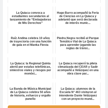
La Quiaca convoca a
Hugo Barro acompañó la Feria
estudiantes secundarios al
de Ciencias en La Quiaca y
lanzamiento de “Embajadoras
adelantó que será declarada
de Mis Derechos”
de interés munic...
Raíz Andina celebra 10 años
Piedra Negra recibió al Parque
de trayectoria con una función
Temático Vial de La Quiaca
de gala en el Manka Fiesta
para aprender jugando las
reglas de tránsi...
La Quiaca: la Regional Quinta
La Quiaca recuperó la pileta
alertó por estafas telefónicas,
climatizada del CEAR y Sadir
siniestros viales y riesgos por
acompañó a Velázquez en una
monóxi...
obra clave par...
La Banda de Música Municipal
La Quiaca: alumnos de la
de La Quiaca celebra 50 años
Escuela N° 463 visitaron al
de historia, esfuerzo y orgullo
intendente Dante Velázquez
puneño
con un proyecto mund...