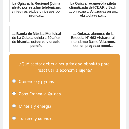
La Quiaca: la Regional Quinta
La Quiaca recuperó la pileta
alertó por estafas telefónicas,
climatizada del CEAR y Sadir
siniestros viales y riesgos por
acompañó a Velázquez en una
monóxi...
obra clave par...
La Banda de Música Municipal
La Quiaca: alumnos de la
de La Quiaca celebra 50 años
Escuela N° 463 visitaron al
de historia, esfuerzo y orgullo
intendente Dante Velázquez
puneño
con un proyecto mund...
¿Qué sector debería ser prioridad absoluta para
reactivar la economía jujeña?
Comercio y pymes
Zona Franca la Quiaca
Minería y energía.
Turismo y servicios