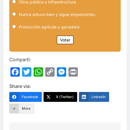
Obra pública e infraestructura
Nunca estuvo bien y sigue empeorando.
Producción agrícola y ganadera
Votar
Compartí:
Facebook
Twitter
WhatsApp
Copy
Messenger
Print
Link
Share via:
Facebook
X (Twitter)
LinkedIn
More