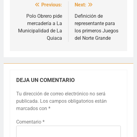
Previous:
Next:
Navegación
de
Polo Obrero pide
Definición de
mercadería a La
representante para
entradas
Municipalidad de La
los primeros Juegos
Quiaca
del Norte Grande
DEJA UN COMENTARIO
Tu dirección de correo electrónico no será
publicada.
Los campos obligatorios están
marcados con
*
Comentario
*