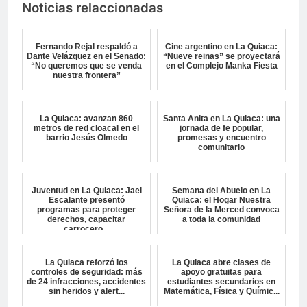
Noticias relaccionadas
Fernando Rejal respaldó a
Cine argentino en La Quiaca:
Dante Velázquez en el Senado:
“Nueve reinas” se proyectará
“No queremos que se venda
en el Complejo Manka Fiesta
nuestra frontera”
La Quiaca: avanzan 860
Santa Anita en La Quiaca: una
metros de red cloacal en el
jornada de fe popular,
barrio Jesús Olmedo
promesas y encuentro
comunitario
Juventud en La Quiaca: Jael
Semana del Abuelo en La
Escalante presentó
Quiaca: el Hogar Nuestra
programas para proteger
Señora de la Merced convoca
derechos, capacitar
a toda la comunidad
carrocero...
La Quiaca reforzó los
La Quiaca abre clases de
controles de seguridad: más
apoyo gratuitas para
de 24 infracciones, accidentes
estudiantes secundarios en
sin heridos y alert...
Matemática, Física y Químic...