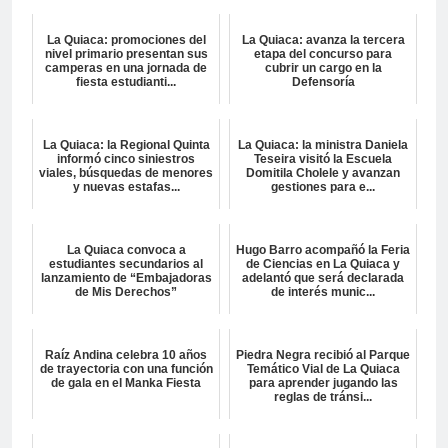
La Quiaca: promociones del
La Quiaca: avanza la tercera
nivel primario presentan sus
etapa del concurso para
camperas en una jornada de
cubrir un cargo en la
fiesta estudianti...
Defensoría
La Quiaca: la Regional Quinta
La Quiaca: la ministra Daniela
informó cinco siniestros
Teseira visitó la Escuela
viales, búsquedas de menores
Domitila Cholele y avanzan
y nuevas estafas...
gestiones para e...
La Quiaca convoca a
Hugo Barro acompañó la Feria
estudiantes secundarios al
de Ciencias en La Quiaca y
lanzamiento de “Embajadoras
adelantó que será declarada
de Mis Derechos”
de interés munic...
Raíz Andina celebra 10 años
Piedra Negra recibió al Parque
de trayectoria con una función
Temático Vial de La Quiaca
de gala en el Manka Fiesta
para aprender jugando las
reglas de tránsi...