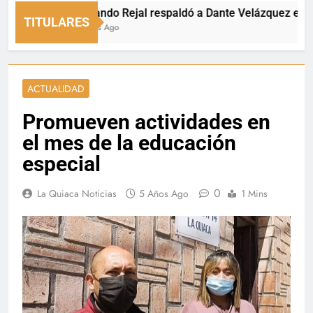
Fernando Rejal respaldó a Dante Velázquez en el Sen
TITULARES
4 Horas Ago
ACTUALIDAD
Promueven actividades en
el mes de la educación
especial
0
La Quiaca Noticias
5 Años Ago
1 Mins