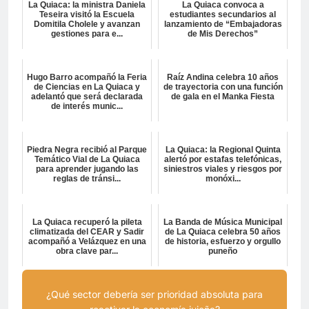
La Quiaca: la ministra Daniela
La Quiaca convoca a
Teseira visitó la Escuela
estudiantes secundarios al
Domitila Cholele y avanzan
lanzamiento de “Embajadoras
gestiones para e...
de Mis Derechos”
Hugo Barro acompañó la Feria
Raíz Andina celebra 10 años
de Ciencias en La Quiaca y
de trayectoria con una función
adelantó que será declarada
de gala en el Manka Fiesta
de interés munic...
Piedra Negra recibió al Parque
La Quiaca: la Regional Quinta
Temático Vial de La Quiaca
alertó por estafas telefónicas,
para aprender jugando las
siniestros viales y riesgos por
reglas de tránsi...
monóxi...
La Quiaca recuperó la pileta
La Banda de Música Municipal
climatizada del CEAR y Sadir
de La Quiaca celebra 50 años
acompañó a Velázquez en una
de historia, esfuerzo y orgullo
obra clave par...
puneño
¿Qué sector debería ser prioridad absoluta para