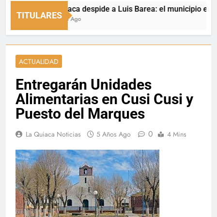
La Quiaca despide a Luis Barea: el municipio expresó s
TITULARES
13 Horas Ago
ACTUALIDAD
Entregarán Unidades
Alimentarias en Cusi Cusi y
Puesto del Marques
0
La Quiaca Noticias
5 Años Ago
4 Mins