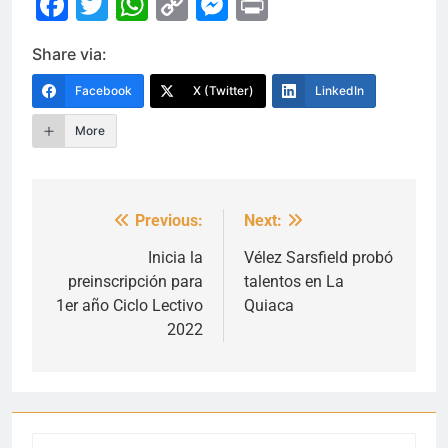
Facebook
Twitter
WhatsApp
Copy
Messenger
Print
Link
Share via:
Facebook
X (Twitter)
LinkedIn
More
Previous:
Next:
Navegación
de
Inicia la
Vélez Sarsfield probó
preinscripción para
talentos en La
entradas
1er año Ciclo Lectivo
Quiaca
2022