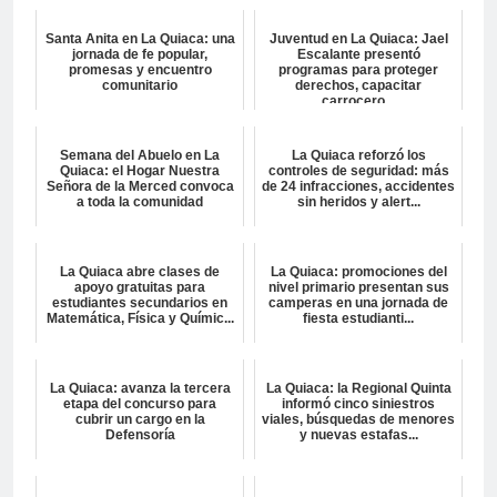
Santa Anita en La Quiaca: una
Juventud en La Quiaca: Jael
jornada de fe popular,
Escalante presentó
promesas y encuentro
programas para proteger
comunitario
derechos, capacitar
carrocero...
Semana del Abuelo en La
La Quiaca reforzó los
Quiaca: el Hogar Nuestra
controles de seguridad: más
Señora de la Merced convoca
de 24 infracciones, accidentes
a toda la comunidad
sin heridos y alert...
La Quiaca abre clases de
La Quiaca: promociones del
apoyo gratuitas para
nivel primario presentan sus
estudiantes secundarios en
camperas en una jornada de
Matemática, Física y Químic...
fiesta estudianti...
La Quiaca: avanza la tercera
La Quiaca: la Regional Quinta
etapa del concurso para
informó cinco siniestros
cubrir un cargo en la
viales, búsquedas de menores
Defensoría
y nuevas estafas...