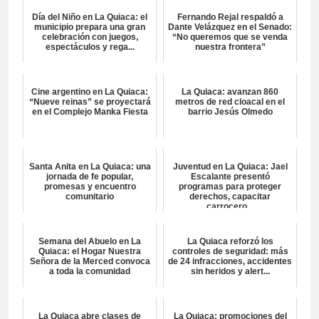
Día del Niño en La Quiaca: el
Fernando Rejal respaldó a
municipio prepara una gran
Dante Velázquez en el Senado:
celebración con juegos,
“No queremos que se venda
espectáculos y rega...
nuestra frontera”
Cine argentino en La Quiaca:
La Quiaca: avanzan 860
“Nueve reinas” se proyectará
metros de red cloacal en el
en el Complejo Manka Fiesta
barrio Jesús Olmedo
Santa Anita en La Quiaca: una
Juventud en La Quiaca: Jael
jornada de fe popular,
Escalante presentó
promesas y encuentro
programas para proteger
comunitario
derechos, capacitar
carrocero...
Semana del Abuelo en La
La Quiaca reforzó los
Quiaca: el Hogar Nuestra
controles de seguridad: más
Señora de la Merced convoca
de 24 infracciones, accidentes
a toda la comunidad
sin heridos y alert...
La Quiaca abre clases de
La Quiaca: promociones del