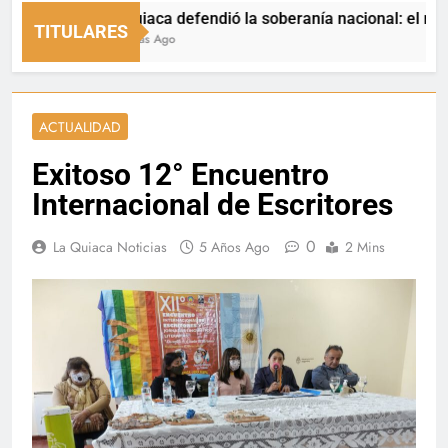
La Quiaca defendió la soberanía nacional: el municipio 
TITULARES
10 Horas Ago
ACTUALIDAD
Exitoso 12° Encuentro
Internacional de Escritores
0
La Quiaca Noticias
5 Años Ago
2 Mins