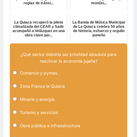
reglas de tránsi...
monóxi...
La Quiaca recuperó la pileta
La Banda de Música Municipal
climatizada del CEAR y Sadir
de La Quiaca celebra 50 años
acompañó a Velázquez en una
de historia, esfuerzo y orgullo
obra clave par...
puneño
¿Qué sector debería ser prioridad absoluta para
reactivar la economía jujeña?
Comercio y pymes
Zona Franca la Quiaca
Minería y energía.
Turismo y servicios
Obra pública e infraestructura