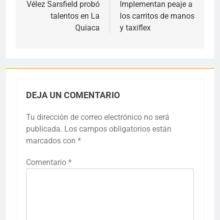
de
Vélez Sarsfield probó
Implementan peaje a
talentos en La
los carritos de manos
entradas
Quiaca
y taxiflex
DEJA UN COMENTARIO
Tu dirección de correo electrónico no será
publicada.
Los campos obligatorios están
marcados con
*
Comentario
*