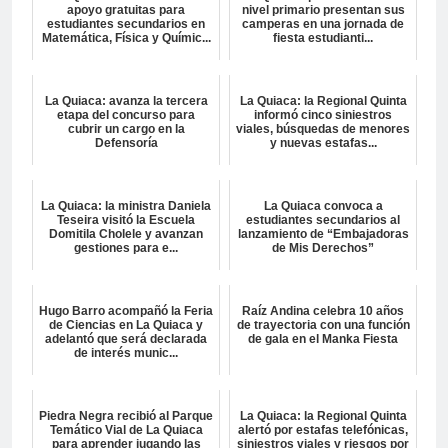
apoyo gratuitas para
nivel primario presentan sus
estudiantes secundarios en
camperas en una jornada de
Matemática, Física y Químic...
fiesta estudianti...
La Quiaca: avanza la tercera
La Quiaca: la Regional Quinta
etapa del concurso para
informó cinco siniestros
cubrir un cargo en la
viales, búsquedas de menores
Defensoría
y nuevas estafas...
La Quiaca: la ministra Daniela
La Quiaca convoca a
Teseira visitó la Escuela
estudiantes secundarios al
Domitila Cholele y avanzan
lanzamiento de “Embajadoras
gestiones para e...
de Mis Derechos”
Hugo Barro acompañó la Feria
Raíz Andina celebra 10 años
de Ciencias en La Quiaca y
de trayectoria con una función
adelantó que será declarada
de gala en el Manka Fiesta
de interés munic...
Piedra Negra recibió al Parque
La Quiaca: la Regional Quinta
Temático Vial de La Quiaca
alertó por estafas telefónicas,
para aprender jugando las
siniestros viales y riesgos por