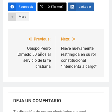
Facebook
X (Twitter)
LinkedIn
More
Previous:
Next:
Navegación
de
Obispo Pedro
Nieve nuevamente
Olmedo 50 años al
restringida en su rol
entradas
servicio de la fé
constitucional
cristiana
“Intendenta a cargo”
DEJA UN COMENTARIO
Tu dirección de correo electrónico no será