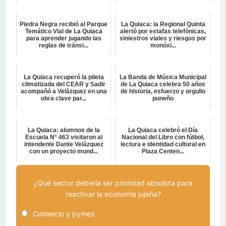
Piedra Negra recibió al Parque
La Quiaca: la Regional Quinta
Temático Vial de La Quiaca
alertó por estafas telefónicas,
para aprender jugando las
siniestros viales y riesgos por
reglas de tránsi...
monóxi...
La Quiaca recuperó la pileta
La Banda de Música Municipal
climatizada del CEAR y Sadir
de La Quiaca celebra 50 años
acompañó a Velázquez en una
de historia, esfuerzo y orgullo
obra clave par...
puneño
La Quiaca: alumnos de la
La Quiaca celebró el Día
Escuela N° 463 visitaron al
Nacional del Libro con fútbol,
intendente Dante Velázquez
lectura e identidad cultural en
con un proyecto mund...
Plaza Centen...
¿Qué sector debería ser prioridad absoluta para
reactivar la economía jujeña?
Comercio y pymes