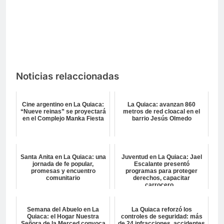
Noticias relaccionadas
Cine argentino en La Quiaca:
La Quiaca: avanzan 860
“Nueve reinas” se proyectará
metros de red cloacal en el
en el Complejo Manka Fiesta
barrio Jesús Olmedo
Santa Anita en La Quiaca: una
Juventud en La Quiaca: Jael
jornada de fe popular,
Escalante presentó
promesas y encuentro
programas para proteger
comunitario
derechos, capacitar
carrocero...
Semana del Abuelo en La
La Quiaca reforzó los
Quiaca: el Hogar Nuestra
controles de seguridad: más
Señora de la Merced convoca
de 24 infracciones, accidentes