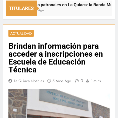
Fiestas patronales en La Quiaca: la Banda Municipal e
TITULARES
9 Horas Ago
ACTUALIDAD
Brindan información para
acceder a inscripciones en
Escuela de Educación
Técnica
0
La Quiaca Noticias
5 Años Ago
1 Mins