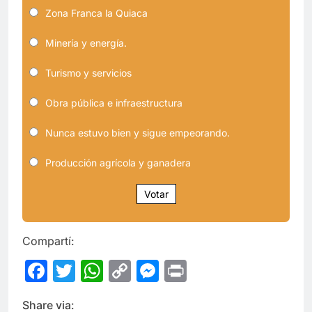
Zona Franca la Quiaca
Minería y energía.
Turismo y servicios
Obra pública e infraestructura
Nunca estuvo bien y sigue empeorando.
Producción agrícola y ganadera
Votar
Compartí:
Facebook
Twitter
WhatsApp
Copy
Messenger
Print
Link
Share via: