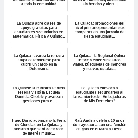
a toda la comunidad
sin heridos y alert...
La Quiaca abre clases de
La Quiaca: promociones del
apoyo gratuitas para
nivel primario presentan sus
estudiantes secundarios en
camperas en una jornada de
Matemática, Física y Químic...
fiesta estudianti...
La Quiaca: avanza la tercera
La Quiaca: la Regional Quinta
etapa del concurso para
informó cinco siniestros
cubrir un cargo en la
viales, búsquedas de menores
Defensoría
y nuevas estafas...
La Quiaca: la ministra Daniela
La Quiaca convoca a
Teseira visitó la Escuela
estudiantes secundarios al
Domitila Cholele y avanzan
lanzamiento de “Embajadoras
gestiones para e...
de Mis Derechos”
Hugo Barro acompañó la Feria
Raíz Andina celebra 10 años
de Ciencias en La Quiaca y
de trayectoria con una función
adelantó que será declarada
de gala en el Manka Fiesta
de interés munic...