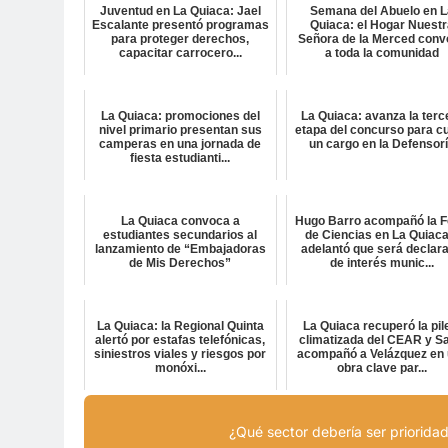
Juventud en La Quiaca: Jael
Semana del Abuelo en L
Escalante presentó programas
Quiaca: el Hogar Nuest
para proteger derechos,
Señora de la Merced conv
capacitar carrocero...
a toda la comunidad
La Quiaca: promociones del
La Quiaca: avanza la terc
nivel primario presentan sus
etapa del concurso para cu
camperas en una jornada de
un cargo en la Defensor
fiesta estudianti...
La Quiaca convoca a
Hugo Barro acompañó la F
estudiantes secundarios al
de Ciencias en La Quiaca
lanzamiento de “Embajadoras
adelantó que será declar
de Mis Derechos”
de interés munic...
La Quiaca: la Regional Quinta
La Quiaca recuperó la pil
alertó por estafas telefónicas,
climatizada del CEAR y Sa
siniestros viales y riesgos por
acompañó a Velázquez en
monóxi...
obra clave par...
¿Qué sector debería ser prioridad