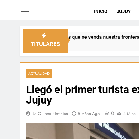
INICIO
JUJUY
emos que se venda nuestra frontera”
Día del 
12 Horas 
TITULARES
ACTUALIDAD
Llegó el primer turista 
Jujuy
0
La Quiaca Noticias
5 Años Ago
4 Mins