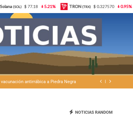
1%
TRON
$ 0.327570
0.95%
Lido Staked Ether
(TRX)
(ST
Ley de Tierras: “Patria sí, colonia no”
eremos que se venda nuestra frontera”
 vacunación antirrábica a Piedra Negra
atria y advierte que la Argentina no se
vende
Ley de Tierras: “Patria sí, colonia no”
eremos que se venda nuestra frontera”
NOTICIAS RANDOM
 vacunación antirrábica a Piedra Negra