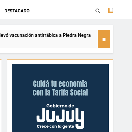
atria y advierte que la Argentina no se
vende
DESTACADO
Ley de Tierras: “Patria sí, colonia no”
ca a Piedra Negra
La frontera se subleva: Dant
13 Horas Ago