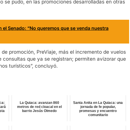
do se pudo, en las promociones desarrolladas en otras
en el Senado: “No queremos que se venda nuestra
e de promoción, PreViaje, más el incremento de vuelos
e consultas que ya se registran; permiten avizorar que
os turísticos”, concluyó.
ca:
La Quiaca: avanzan 860
Santa Anita en La Quiaca: una
tará
metros de red cloacal en el
jornada de fe popular,
sta
barrio Jesús Olmedo
promesas y encuentro
comunitario