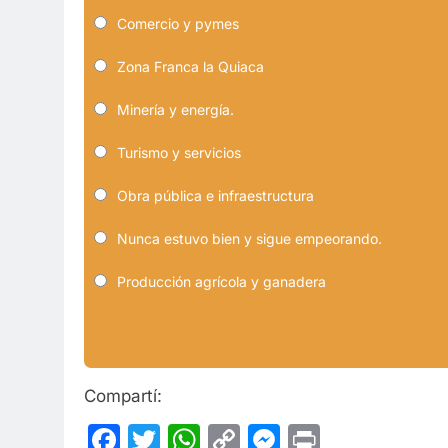
Comercio y pymes
Zona Franca la Quiaca
Minería y energía.
Turismo y servicios
Obra pública e infraestructura
Nunca estuvo bien y sigue empeorando.
Producción agrícola y ganadera
Compartí:
Facebook
Twitter
WhatsApp
Copy
Messenge
Print