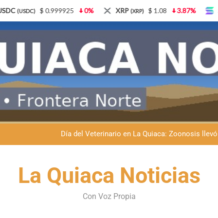
0%
XRP
$ 1.08
3.87%
Solana
$ 77.18
5.2
(XRP)
(SOL)
Dante Velázquez marchará contra la 
Fernando Rejal respaldó a Dante Velázquez en el Senado: “No qu
Día del Veterinario en La Quiaca: Zoonosis llevó
La frontera se subleva: Dante Velázquez enfrenta el remate de la p
Dante Velázquez marchará contra la 
La Quiaca Noticias
Fernando Rejal respaldó a Dante Velázquez en el Senado: “No qu
Con Voz Propia
Día del Veterinario en La Quiaca: Zoonosis llevó