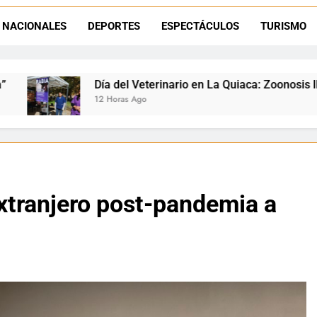
La frontera se subleva: Dante Velázquez enfrenta el remate de la p
NACIONALES
DEPORTES
ESPECTÁCULOS
TURISMO
Dante Velázquez marchará contra la 
Veterinario en La Quiaca: Zoonosis llevó vacunación antirrábi
Ago
extranjero post-pandemia a