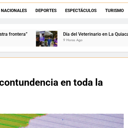
La frontera se subleva: Dante Velázquez enfrenta el remate de la p
NACIONALES
DEPORTES
ESPECTÁCULOS
TURISMO
Dante Velázquez marchará contra la 
Día del Veterinario en La Quiaca: Zoonosis llevó vacunaci
9 Horas Ago
contundencia en toda la