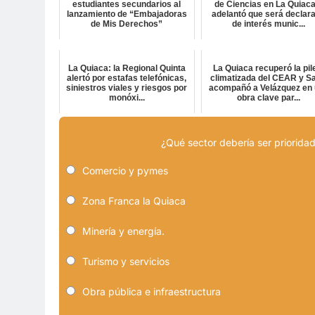
estudiantes secundarios al
de Ciencias en La Quiaca
lanzamiento de “Embajadoras
adelantó que será declar
de Mis Derechos”
de interés munic...
La Quiaca: la Regional Quinta
La Quiaca recuperó la pil
alertó por estafas telefónicas,
climatizada del CEAR y Sa
siniestros viales y riesgos por
acompañó a Velázquez en
monóxi...
obra clave par...
¿Qué sector debería ser prioridad
Comercio y pymes
Zona Franca la Quiaca
Minería y energía.
Turismo y servicios
Obra pública e infraestructura