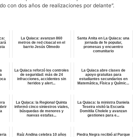
do con dos años de realizaciones por delante”.
ca:
La Quiaca: avanzan 860
Santa Anita en La Quiaca: una
tará
metros de red cloacal en el
jornada de fe popular,
sta
barrio Jesús Olmedo
promesas y encuentro
comunitario
a
La Quiaca reforzó los controles
La Quiaca abre clases de
ra
de seguridad: más de 24
apoyo gratuitas para
oca
infracciones, accidentes sin
estudiantes secundarios en
heridos y alert...
Matemática, Física y Químic...
era
La Quiaca: la Regional Quinta
La Quiaca: la ministra Daniela
brir
informó cinco siniestros viales,
Teseira visitó la Escuela
ía
búsquedas de menores y
Domitila Cholele y avanzan
nuevas estafas...
gestiones para e...
eria
Raíz Andina celebra 10 años
Piedra Negra recibió al Parque