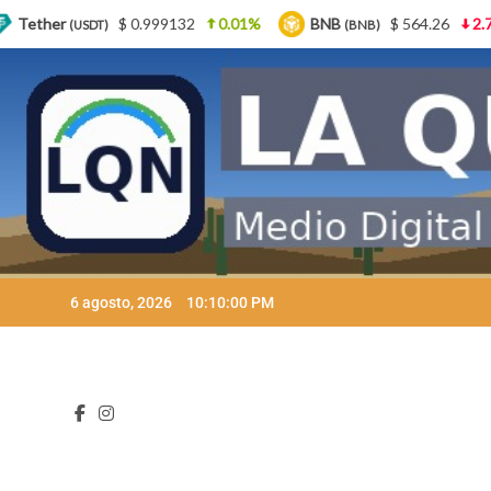
2
0.01%
BNB
$ 564.26
2.77%
USDC
$ 
(BNB)
(USDC)
Skip
6 agosto, 2026
10:10:02 PM
to
content