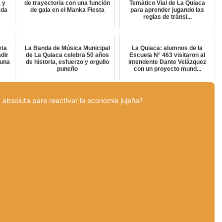
 y
de trayectoria con una función
Temático Vial de La Quiaca
ada
de gala en el Manka Fiesta
para aprender jugando las
reglas de tránsi...
eta
La Banda de Música Municipal
La Quiaca: alumnos de la
dir
de La Quiaca celebra 50 años
Escuela N° 463 visitaron al
 una
de historia, esfuerzo y orgullo
intendente Dante Velázquez
puneño
con un proyecto mund...
 absoluta para reactivar la economía jujeña?