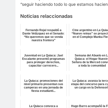
“seguir haciendo todo lo que estamos hacien
Noticias relaccionadas
Fernando Rejal respaldó a
Cine argentino en La Quia
Dante Velázquez en el Senado:
“Nueve reinas” se proyec
“No queremos que se venda
en el Complejo Manka Fie
nuestra frontera”
Juventud en La Quiaca: Jael
Semana del Abuelo en L
Escalante presentó programas
Quiaca: el Hogar Nuest
para proteger derechos,
Señora de la Merced conv
capacitar carrocero...
a toda la comunidad
La Quiaca: promociones del
La Quiaca: avanza la terc
nivel primario presentan sus
etapa del concurso para cu
camperas en una jornada de
un cargo en la Defensor
fiesta estudianti...
La Quiaca convoca a
Hugo Barro acompañó la F