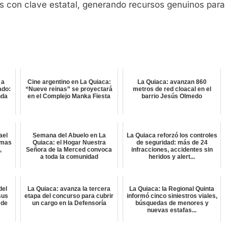
es con clave estatal, generando recursos genuinos para
 a
Cine argentino en La Quiaca:
La Quiaca: avanzan 860
ado:
“Nueve reinas” se proyectará
metros de red cloacal en el
nda
en el Complejo Manka Fiesta
barrio Jesús Olmedo
ael
Semana del Abuelo en La
La Quiaca reforzó los controles
amas
Quiaca: el Hogar Nuestra
de seguridad: más de 24
,
Señora de la Merced convoca
infracciones, accidentes sin
a toda la comunidad
heridos y alert...
del
La Quiaca: avanza la tercera
La Quiaca: la Regional Quinta
sus
etapa del concurso para cubrir
informó cinco siniestros viales,
 de
un cargo en la Defensoría
búsquedas de menores y
nuevas estafas...