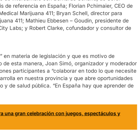
 de referencia en España; Florian Pchimaier, CEO de
edical Marijuana 411; Bryan Schell, director para
juana 411; Mathieu Ebbesen – Goudin, presidente de
 City Labs; y Robert Clarke, cofundador y consultor de
” en materia de legislación y que es motivo de
o de esta manera, Joan Simó, organizador y moderador
iones participantes a “colaborar en todo lo que necesite
arrolla en nuestra provincia y que abre oportunidades
ico y de salud pública. “En España hay que aprender de
ara una gran celebración con juegos, espectáculos y