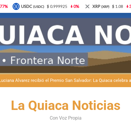
0.999925
0%
XRP
$ 1.08
3.87%
Solana
$ 
(XRP)
(SOL)
Natación inclusiva en La Quiaca: Celia Zenteno destacó el crecimi
La Quiaca defendió la soberanía nacional: el municipio rechazó la
Luciana Álvarez recibió el Premio San Salvador: La Quiaca celebra 
Día del Niño en La Quiaca: el municipio prepara una gran celebrac
Natación inclusiva en La Quiaca: Celia Zenteno destacó el crecimi
La Quiaca Noticias
La Quiaca defendió la soberanía nacional: el municipio rechazó la
Con Voz Propia
Luciana Álvarez recibió el Premio San Salvador: La Quiaca celebra 