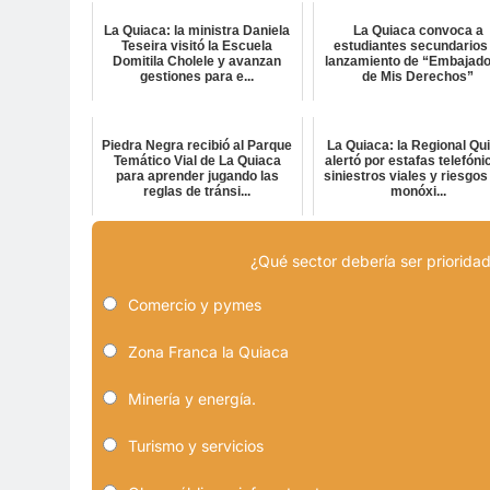
La Quiaca: la ministra Daniela
La Quiaca convoca a
Teseira visitó la Escuela
estudiantes secundarios 
Domitila Cholele y avanzan
lanzamiento de “Embajad
gestiones para e...
de Mis Derechos”
Piedra Negra recibió al Parque
La Quiaca: la Regional Qu
Temático Vial de La Quiaca
alertó por estafas telefóni
para aprender jugando las
siniestros viales y riesgos
reglas de tránsi...
monóxi...
¿Qué sector debería ser prioridad
Comercio y pymes
Zona Franca la Quiaca
Minería y energía.
Turismo y servicios