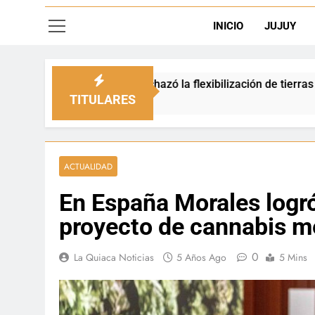
INICIO
JUJUY
rechazó la flexibilización de tierras en zonas de frontera
TITULARES
ACTUALIDAD
En España Morales logró
proyecto de cannabis m
0
La Quiaca Noticias
5 Años Ago
5 Mins