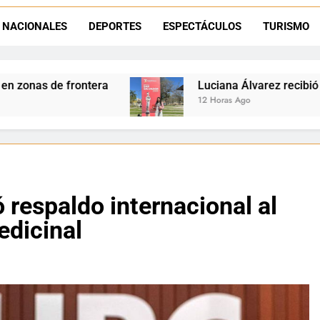
Día del Niño en La Quiaca: el municipio prepara una gran celebrac
NACIONALES
DEPORTES
ESPECTÁCULOS
TURISMO
Natación inclusiva en La Quiaca: Celia Zenteno destacó el crecimi
Luciana Álvarez recibió el Premio San Salvador: L
12 Horas Ago
 respaldo internacional al
edicinal