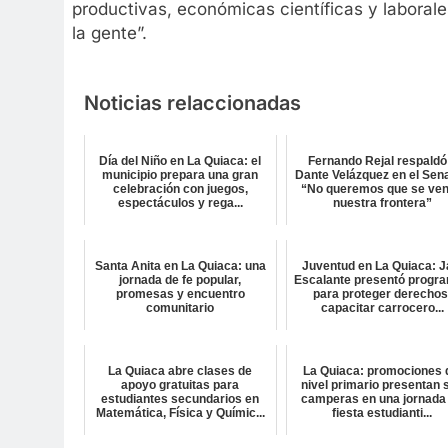
productivas, económicas científicas y laboral
la gente”.
Noticias relaccionadas
Día del Niño en La Quiaca: el
Fernando Rejal respaldó
municipio prepara una gran
Dante Velázquez en el Sen
celebración con juegos,
“No queremos que se ve
espectáculos y rega...
nuestra frontera”
Santa Anita en La Quiaca: una
Juventud en La Quiaca: J
jornada de fe popular,
Escalante presentó progr
promesas y encuentro
para proteger derechos
comunitario
capacitar carrocero...
La Quiaca abre clases de
La Quiaca: promociones 
apoyo gratuitas para
nivel primario presentan 
estudiantes secundarios en
camperas en una jornada
Matemática, Física y Químic...
fiesta estudianti...