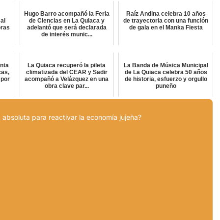
Hugo Barro acompañó la Feria
Raíz Andina celebra 10 años
al
de Ciencias en La Quiaca y
de trayectoria con una función
oras
adelantó que será declarada
de gala en el Manka Fiesta
de interés munic...
inta
La Quiaca recuperó la pileta
La Banda de Música Municipal
cas,
climatizada del CEAR y Sadir
de La Quiaca celebra 50 años
 por
acompañó a Velázquez en una
de historia, esfuerzo y orgullo
obra clave par...
puneño
 absoluta para reactivar la economía jujeña?