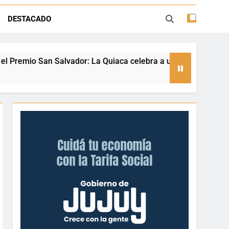
ión con juegos, espectáculos y regalos
DESTACADO
ento deportivo y el valor de aprender a
desenvolverse en el agua
a Quiaca celebra a una referente nacional del taekwondo