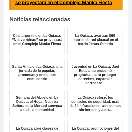
se proyectará en el Complejo Manka Fiesta
Noticias relaccionadas
Cine argentino en La Quiaca:
La Quiaca: avanzan 860
“Nueve reinas” se proyectará
metros de red cloacal en el
en el Complejo Manka Fiesta
barrio Jesús Olmedo
Santa Anita en La Quiaca: una
Juventud en La Quiaca: Jael
jornada de fe popular,
Escalante presentó
promesas y encuentro
programas para proteger
comunitario
derechos, capacitar
carrocero...
Semana del Abuelo en La
La Quiaca reforzó los
Quiaca: el Hogar Nuestra
controles de seguridad: más
Señora de la Merced convoca
de 24 infracciones, accidentes
a toda la comunidad
sin heridos y alert...
La Quiaca abre clases de
La Quiaca: promociones del