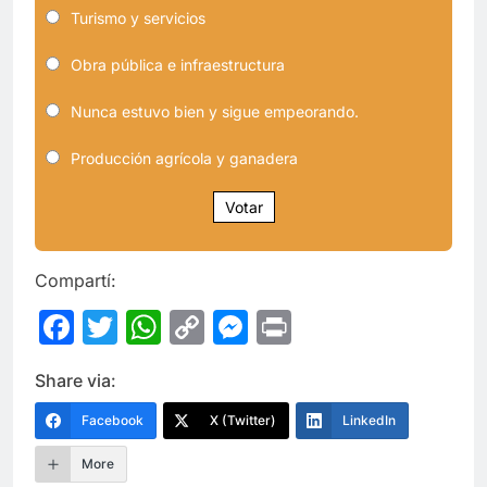
Turismo y servicios
Obra pública e infraestructura
Nunca estuvo bien y sigue empeorando.
Producción agrícola y ganadera
Votar
Compartí:
Facebook
Twitter
WhatsApp
Copy
Messenger
Print
Link
Share via:
Facebook
X (Twitter)
LinkedIn
More