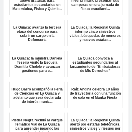
apoyo gratuitas para
nivel primario presentan sus
estudiantes secundarios en
camperas en una jornada de
Matemática, Física y Químic...
fiesta estudianti...
La Quiaca: avanza la tercera
La Quiaca: la Regional Quinta
etapa del concurso para
informó cinco siniestros
cubrir un cargo en la
viales, búsquedas de menores
Defensoría
y nuevas estafas...
La Quiaca: la ministra Daniela
La Quiaca convoca a
Teseira visitó la Escuela
estudiantes secundarios al
Domitila Cholele y avanzan
lanzamiento de “Embajadoras
gestiones para e...
de Mis Derechos”
Hugo Barro acompañó la Feria
Raíz Andina celebra 10 años
de Ciencias en La Quiaca y
de trayectoria con una función
adelantó que será declarada
de gala en el Manka Fiesta
de interés munic...
Piedra Negra recibió al Parque
La Quiaca: la Regional Quinta
Temático Vial de La Quiaca
alertó por estafas telefónicas,
para aprender jugando las
siniestros viales y riesgos por