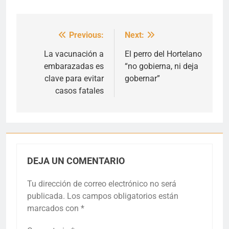
Previous:
Next:
Navegación
de
La vacunación a
El perro del Hortelano
embarazadas es
“no gobierna, ni deja
entradas
clave para evitar
gobernar”
casos fatales
DEJA UN COMENTARIO
Tu dirección de correo electrónico no será
publicada.
Los campos obligatorios están
marcados con
*