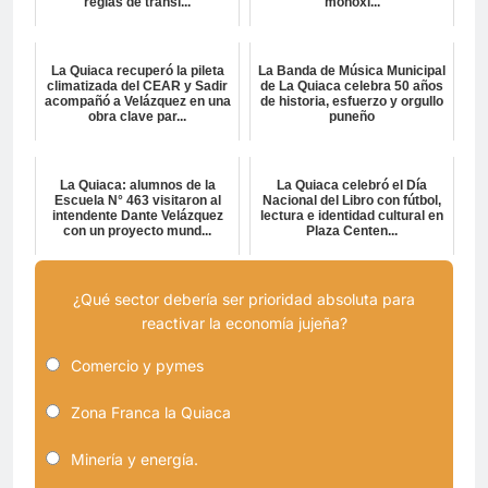
reglas de tránsi...
monóxi...
La Quiaca recuperó la pileta
La Banda de Música Municipal
climatizada del CEAR y Sadir
de La Quiaca celebra 50 años
acompañó a Velázquez en una
de historia, esfuerzo y orgullo
obra clave par...
puneño
La Quiaca: alumnos de la
La Quiaca celebró el Día
Escuela N° 463 visitaron al
Nacional del Libro con fútbol,
intendente Dante Velázquez
lectura e identidad cultural en
con un proyecto mund...
Plaza Centen...
¿Qué sector debería ser prioridad absoluta para
reactivar la economía jujeña?
Comercio y pymes
Zona Franca la Quiaca
Minería y energía.