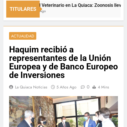
Día del Veterinario en La Quiaca: Zoonosis llevó vacun
TITULARES
3 Horas Ago
ACTUALIDAD
Haquim recibió a
representantes de la Unión
Europea y de Banco Europeo
de Inversiones
0
La Quiaca Noticias
5 Años Ago
4 Mins