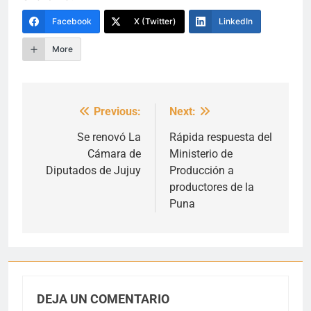
Facebook
X (Twitter)
LinkedIn
More
Previous:
Next:
Navegación
de
Se renovó La
Rápida respuesta del
Cámara de
Ministerio de
entradas
Diputados de Jujuy
Producción a
productores de la
Puna
DEJA UN COMENTARIO