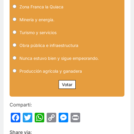
Zona Franca la Quiaca
Minería y energía.
Turismo y servicios
Obra pública e infraestructura
Nunca estuvo bien y sigue empeorando.
Producción agrícola y ganadera
Votar
Compartí:
Facebook
Twitter
WhatsApp
Copy
Messenger
Print
Link
Share via: