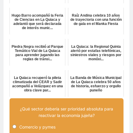
Hugo Barro acompañó la Feria
Raíz Andina celebra 10 años
de Ciencias en La Quiaca y
de trayectoria con una función
adelantó que será declarada
de gala en el Manka Fiesta
de interés munic...
Piedra Negra recibió al Parque
La Quiaca: la Regional Quinta
Temático Vial de La Quiaca
alertó por estafas telefónicas,
para aprender jugando las
siniestros viales y riesgos por
reglas de tránsi...
monóxi...
La Quiaca recuperó la pileta
La Banda de Música Municipal
climatizada del CEAR y Sadir
de La Quiaca celebra 50 años
acompañó a Velázquez en una
de historia, esfuerzo y orgullo
obra clave par...
puneño
¿Qué sector debería ser prioridad absoluta para
reactivar la economía jujeña?
Comercio y pymes