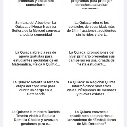
promesas y encuentro
programas para proteger
comunitario
derechos, capacitar
carrocero...
Semana del Abuelo en La
La Quiaca reforzó los
Quiaca: el Hogar Nuestra
controles de seguridad: más
Señora de la Merced convoca
de 24 infracciones, accidentes
a toda la comunidad
sin heridos y alert...
La Quiaca abre clases de
La Quiaca: promociones del
apoyo gratuitas para
nivel primario presentan sus
estudiantes secundarios en
camperas en una jornada de
Matemática, Física y Químic...
fiesta estudianti...
La Quiaca: avanza la tercera
La Quiaca: la Regional Quinta
etapa del concurso para
informó cinco siniestros
cubrir un cargo en la
viales, búsquedas de menores
Defensoría
y nuevas estafas...
La Quiaca: la ministra Daniela
La Quiaca convoca a
Teseira visitó la Escuela
estudiantes secundarios al
Domitila Cholele y avanzan
lanzamiento de “Embajadoras
gestiones para e...
de Mis Derechos”