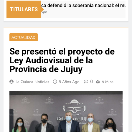
La Quiaca defendió la soberanía nacional: el municipio rec
TITULARES
21 Horas Ago
ACTUALIDAD
Se presentó el proyecto de
Ley Audiovisual de la
Provincia de Jujuy
0
La Quiaca Noticias
5 Años Ago
6 Mins