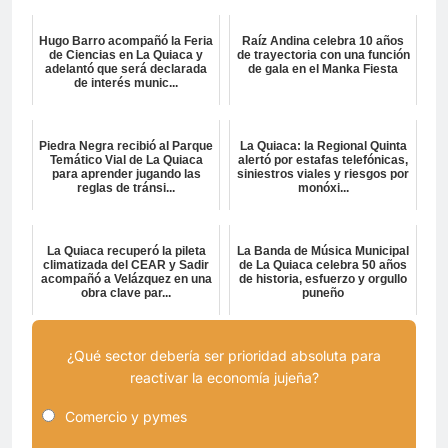
Hugo Barro acompañó la Feria
Raíz Andina celebra 10 años
de Ciencias en La Quiaca y
de trayectoria con una función
adelantó que será declarada
de gala en el Manka Fiesta
de interés munic...
Piedra Negra recibió al Parque
La Quiaca: la Regional Quinta
Temático Vial de La Quiaca
alertó por estafas telefónicas,
para aprender jugando las
siniestros viales y riesgos por
reglas de tránsi...
monóxi...
La Quiaca recuperó la pileta
La Banda de Música Municipal
climatizada del CEAR y Sadir
de La Quiaca celebra 50 años
acompañó a Velázquez en una
de historia, esfuerzo y orgullo
obra clave par...
puneño
¿Qué sector debería ser prioridad absoluta para
reactivar la economía jujeña?
Comercio y pymes