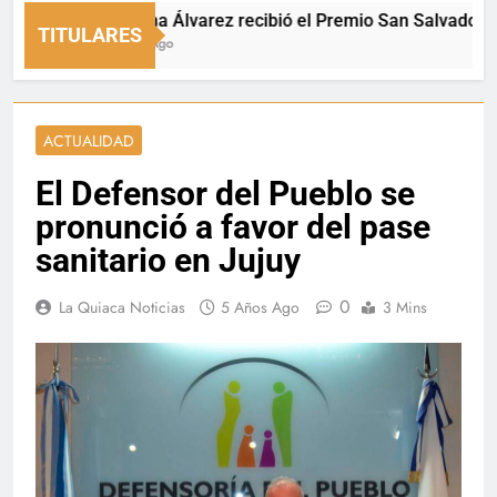
Luciana Álvarez recibió el Premio San Salvador: La Qu
TITULARES
1 Hora Ago
ACTUALIDAD
El Defensor del Pueblo se
pronunció a favor del pase
sanitario en Jujuy
0
La Quiaca Noticias
5 Años Ago
3 Mins