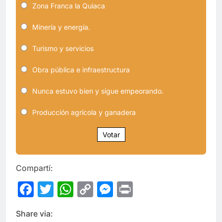
Zona Franca la Quiaca
Minería y energía.
Turismo y servicios
Obra pública e infraestructura
Nunca estuvo bien y sigue empeorando.
Producción agrícola y ganadera
Votar
Compartí:
Facebook
Twitter
WhatsApp
Copy
Messenger
Print
Link
Share via: