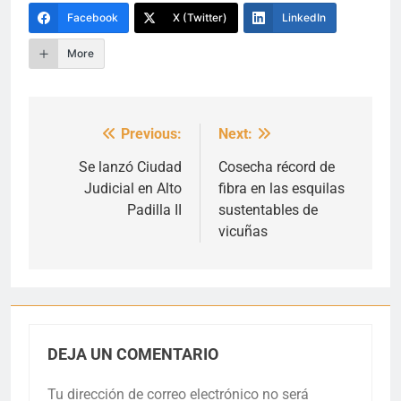
Facebook
X (Twitter)
LinkedIn
More
Previous:
Next:
Navegación
de
Se lanzó Ciudad
Cosecha récord de
Judicial en Alto
fibra en las esquilas
entradas
Padilla II
sustentables de
vicuñas
DEJA UN COMENTARIO
Tu dirección de correo electrónico no será