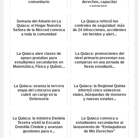
comunitario
derechos, capacitar
carrocero...
Semana del Abuelo en La
La Quiaca reforzó los
Quiaca: el Hogar Nuestra
controles de seguridad: más
Señora de la Merced convoca
de 24 infracciones, accidentes
a toda la comunidad
sin heridos y alert...
La Quiaca abre clases de
La Quiaca: promociones del
apoyo gratuitas para
nivel primario presentan sus
estudiantes secundarios en
camperas en una jornada de
Matemática, Física y Químic...
fiesta estudianti...
La Quiaca: avanza la tercera
La Quiaca: la Regional Quinta
etapa del concurso para
informó cinco siniestros
cubrir un cargo en la
viales, búsquedas de menores
Defensoría
y nuevas estafas...
La Quiaca: la ministra Daniela
La Quiaca convoca a
Teseira visitó la Escuela
estudiantes secundarios al
Domitila Cholele y avanzan
lanzamiento de “Embajadoras
gestiones para e...
de Mis Derechos”