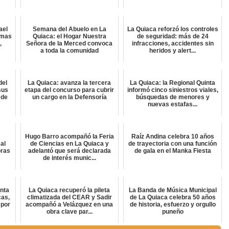
ael
Semana del Abuelo en La
La Quiaca reforzó los controles
amas
Quiaca: el Hogar Nuestra
de seguridad: más de 24
,
Señora de la Merced convoca
infracciones, accidentes sin
a toda la comunidad
heridos y alert...
del
La Quiaca: avanza la tercera
La Quiaca: la Regional Quinta
sus
etapa del concurso para cubrir
informó cinco siniestros viales,
 de
un cargo en la Defensoría
búsquedas de menores y
nuevas estafas...
Hugo Barro acompañó la Feria
Raíz Andina celebra 10 años
al
de Ciencias en La Quiaca y
de trayectoria con una función
oras
adelantó que será declarada
de gala en el Manka Fiesta
de interés munic...
inta
La Quiaca recuperó la pileta
La Banda de Música Municipal
cas,
climatizada del CEAR y Sadir
de La Quiaca celebra 50 años
 por
acompañó a Velázquez en una
de historia, esfuerzo y orgullo
obra clave par...
puneño