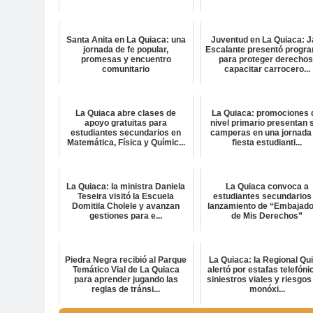
Santa Anita en La Quiaca: una
Juventud en La Quiaca: J
jornada de fe popular,
Escalante presentó progr
promesas y encuentro
para proteger derechos
comunitario
capacitar carrocero...
La Quiaca abre clases de
La Quiaca: promociones 
apoyo gratuitas para
nivel primario presentan 
estudiantes secundarios en
camperas en una jornada
Matemática, Física y Químic...
fiesta estudianti...
La Quiaca: la ministra Daniela
La Quiaca convoca a
Teseira visitó la Escuela
estudiantes secundarios 
Domitila Cholele y avanzan
lanzamiento de “Embajad
gestiones para e...
de Mis Derechos”
Piedra Negra recibió al Parque
La Quiaca: la Regional Qu
Temático Vial de La Quiaca
alertó por estafas telefóni
para aprender jugando las
siniestros viales y riesgos
reglas de tránsi...
monóxi...