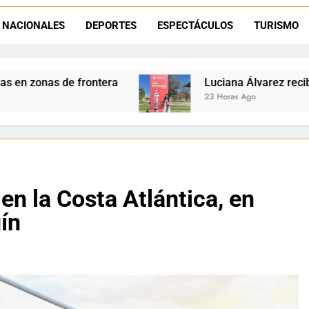
Día del Niño en La Quiaca: el municipio prepara una gran celebrac
NACIONALES
DEPORTES
ESPECTÁCULOS
TURISMO
Natación inclusiva en La Quiaca: Celia Zenteno destacó el crecimi
Luciana Álvarez recibió el Premio San Salvado
23 Horas Ago
en la Costa Atlántica, en
ín