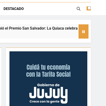
ión con juegos, espectáculos y regalos
DESTACADO
ento deportivo y el valor de aprender a
desenvolverse en el agua
r: La Quiaca celebra a una referente nacional del taekwondo