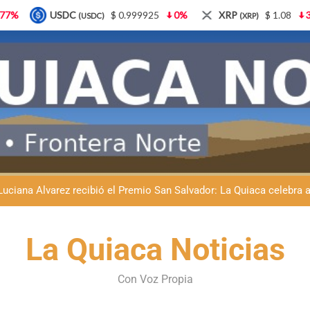
 0.999925
0%
XRP
$ 1.08
3.87%
Solana
$
(XRP)
(SOL)
Natación inclusiva en La Quiaca: Celia Zenteno destacó el crecimi
La Quiaca defendió la soberanía nacional: el municipio rechazó la
Luciana Álvarez recibió el Premio San Salvador: La Quiaca celebra 
Día del Niño en La Quiaca: el municipio prepara una gran celebrac
Natación inclusiva en La Quiaca: Celia Zenteno destacó el crecimi
La Quiaca Noticias
La Quiaca defendió la soberanía nacional: el municipio rechazó la
Con Voz Propia
Luciana Álvarez recibió el Premio San Salvador: La Quiaca celebra 