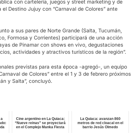
ública con cartelería, juegos y street marketing y de
á el Destino Jujuy con “Carnaval de Colores” ante
junto a sus pares de Norte Grande (Salta, Tucumán,
co, Formosa y Corrientes) participará de una acción
layas de Pinamar con shows en vivo, degustaciones
cios, actividades y atractivos turísticos de la región”.
nales previstas para esta época -agregó-, un equipo
Carnaval de Colores” entre el 1 y 3 de febrero próximos
án y Salta”, concluyó.
 a
Cine argentino en La Quiaca:
La Quiaca: avanzan 860
ado:
“Nueve reinas” se proyectará
metros de red cloacal en el
nda
en el Complejo Manka Fiesta
barrio Jesús Olmedo