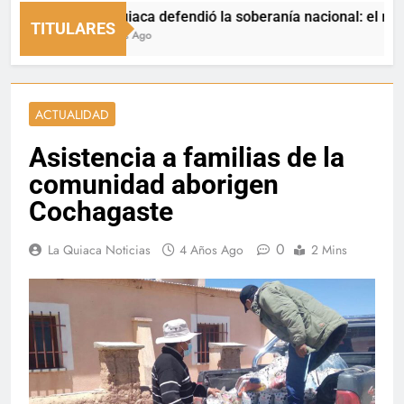
La Quiaca defendió la soberanía nacional: el municipio 
TITULARES
3 Horas Ago
ACTUALIDAD
Asistencia a familias de la
comunidad aborigen
Cochagaste
0
La Quiaca Noticias
4 Años Ago
2 Mins