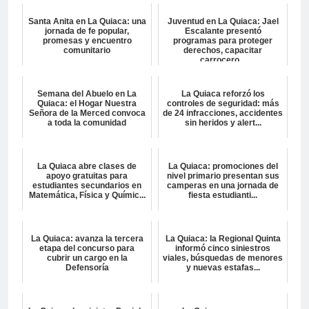
Santa Anita en La Quiaca: una
Juventud en La Quiaca: Jael
jornada de fe popular,
Escalante presentó
promesas y encuentro
programas para proteger
comunitario
derechos, capacitar
carrocero...
Semana del Abuelo en La
La Quiaca reforzó los
Quiaca: el Hogar Nuestra
controles de seguridad: más
Señora de la Merced convoca
de 24 infracciones, accidentes
a toda la comunidad
sin heridos y alert...
La Quiaca abre clases de
La Quiaca: promociones del
apoyo gratuitas para
nivel primario presentan sus
estudiantes secundarios en
camperas en una jornada de
Matemática, Física y Químic...
fiesta estudianti...
La Quiaca: avanza la tercera
La Quiaca: la Regional Quinta
etapa del concurso para
informó cinco siniestros
cubrir un cargo en la
viales, búsquedas de menores
Defensoría
y nuevas estafas...