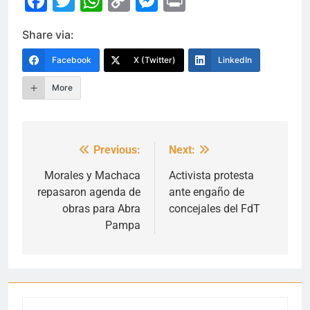
Facebook
Twitter
WhatsApp
Copy
Messenger
Print
Link
Share via:
Facebook
X (Twitter)
LinkedIn
More
Previous:
Next:
Navegación
de
Morales y Machaca
Activista protesta
repasaron agenda de
ante engaño de
entradas
obras para Abra
concejales del FdT
Pampa