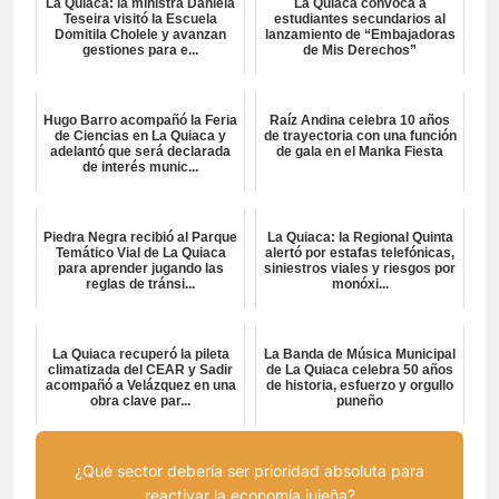
La Quiaca: la ministra Daniela
La Quiaca convoca a
Teseira visitó la Escuela
estudiantes secundarios al
Domitila Cholele y avanzan
lanzamiento de “Embajadoras
gestiones para e...
de Mis Derechos”
Hugo Barro acompañó la Feria
Raíz Andina celebra 10 años
de Ciencias en La Quiaca y
de trayectoria con una función
adelantó que será declarada
de gala en el Manka Fiesta
de interés munic...
Piedra Negra recibió al Parque
La Quiaca: la Regional Quinta
Temático Vial de La Quiaca
alertó por estafas telefónicas,
para aprender jugando las
siniestros viales y riesgos por
reglas de tránsi...
monóxi...
La Quiaca recuperó la pileta
La Banda de Música Municipal
climatizada del CEAR y Sadir
de La Quiaca celebra 50 años
acompañó a Velázquez en una
de historia, esfuerzo y orgullo
obra clave par...
puneño
¿Qué sector debería ser prioridad absoluta para
reactivar la economía jujeña?