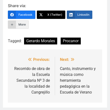
Link
Share via:
Facebook
X (Twitter)
LinkedIn
More
Tagged:
Gerardo Morales
Procanor
Previous:
Next:
Navegación
de
Recorrido de obra de
Canto, instrumento y
la Escuela
música como
entradas
Secundaria Nº 3 de
herramienta
la localidad de
pedagógica en la
Cangrejillo
Escuela de Verano