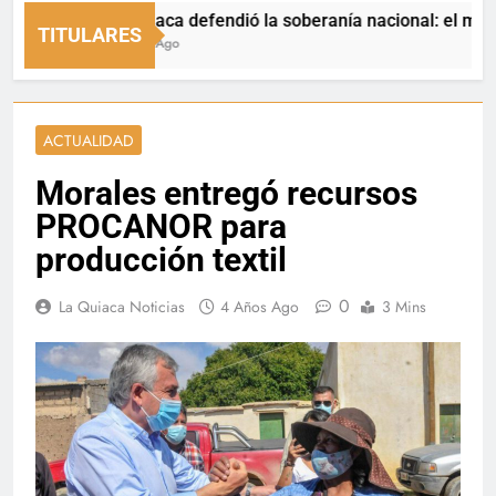
La Quiaca defendió la soberanía nacional: el municipio r
TITULARES
9 Horas Ago
ACTUALIDAD
Morales entregó recursos
PROCANOR para
producción textil
0
La Quiaca Noticias
4 Años Ago
3 Mins