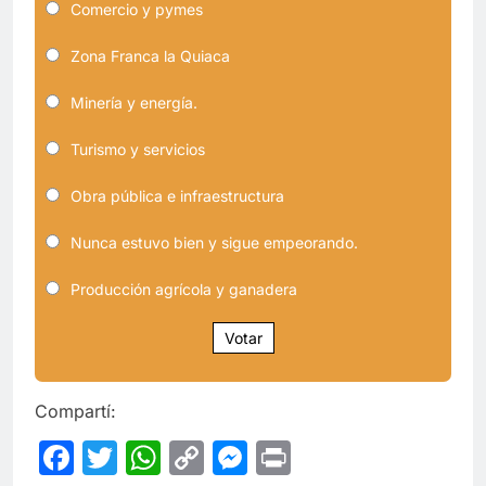
Comercio y pymes
Zona Franca la Quiaca
Minería y energía.
Turismo y servicios
Obra pública e infraestructura
Nunca estuvo bien y sigue empeorando.
Producción agrícola y ganadera
Votar
Compartí:
Facebook
Twitter
WhatsApp
Copy
Messenger
Print