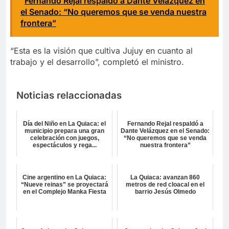
Fernando Rejal respaldó a Dante Velázquez en
el Senado: “No queremos que se venda nuestra
frontera”
“Esta es la visión que cultiva Jujuy en cuanto al
trabajo y el desarrollo”, completó el ministro.
Noticias relaccionadas
Día del Niño en La Quiaca: el
Fernando Rejal respaldó a
municipio prepara una gran
Dante Velázquez en el Senado:
celebración con juegos,
“No queremos que se venda
espectáculos y rega...
nuestra frontera”
Cine argentino en La Quiaca:
La Quiaca: avanzan 860
“Nueve reinas” se proyectará
metros de red cloacal en el
en el Complejo Manka Fiesta
barrio Jesús Olmedo