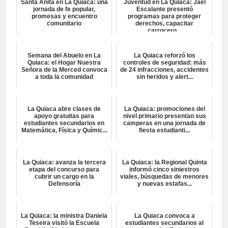
Santa Anita en La Quiaca: una
Juventud en La Quiaca: Jael
jornada de fe popular,
Escalante presentó
promesas y encuentro
programas para proteger
comunitario
derechos, capacitar
carrocero...
Semana del Abuelo en La
La Quiaca reforzó los
Quiaca: el Hogar Nuestra
controles de seguridad: más
Señora de la Merced convoca
de 24 infracciones, accidentes
a toda la comunidad
sin heridos y alert...
La Quiaca abre clases de
La Quiaca: promociones del
apoyo gratuitas para
nivel primario presentan sus
estudiantes secundarios en
camperas en una jornada de
Matemática, Física y Químic...
fiesta estudianti...
La Quiaca: avanza la tercera
La Quiaca: la Regional Quinta
etapa del concurso para
informó cinco siniestros
cubrir un cargo en la
viales, búsquedas de menores
Defensoría
y nuevas estafas...
La Quiaca: la ministra Daniela
La Quiaca convoca a
Teseira visitó la Escuela
estudiantes secundarios al