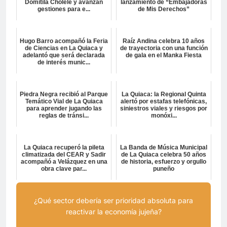
Domitila Cholele y avanzan
lanzamiento de “Embajadoras
gestiones para e...
de Mis Derechos”
Hugo Barro acompañó la Feria
Raíz Andina celebra 10 años
de Ciencias en La Quiaca y
de trayectoria con una función
adelantó que será declarada
de gala en el Manka Fiesta
de interés munic...
Piedra Negra recibió al Parque
La Quiaca: la Regional Quinta
Temático Vial de La Quiaca
alertó por estafas telefónicas,
para aprender jugando las
siniestros viales y riesgos por
reglas de tránsi...
monóxi...
La Quiaca recuperó la pileta
La Banda de Música Municipal
climatizada del CEAR y Sadir
de La Quiaca celebra 50 años
acompañó a Velázquez en una
de historia, esfuerzo y orgullo
obra clave par...
puneño
¿Qué sector debería ser prioridad absoluta para
reactivar la economía jujeña?