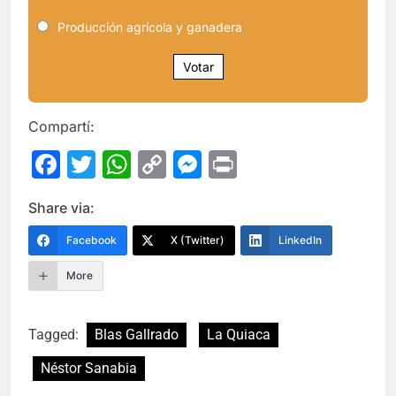
Producción agrícola y ganadera
Votar
Compartí:
Facebook
Twitter
WhatsApp
Copy
Messenger
Print
Link
Share via:
Facebook
X (Twitter)
LinkedIn
More
Tagged:
Blas Gallrado
La Quiaca
Néstor Sanabia