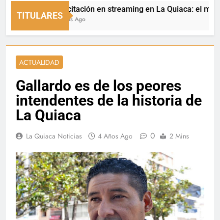
Capacitación en streaming en La Quiaca: el municipio
TITULARES
18 Horas Ago
ACTUALIDAD
Gallardo es de los peores
intendentes de la historia de
La Quiaca
0
La Quiaca Noticias
4 Años Ago
2 Mins