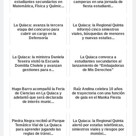
estudiantes secundarios en
camperas en una jornada de
Matemática, Física y Químic...
fiesta estudianti...
La Quiaca: avanza la tercera
La Quiaca: la Regional Quinta
etapa del concurso para
informó cinco siniestros
cubrir un cargo en la
viales, búsquedas de menores
Defensoría
y nuevas estafas...
La Quiaca: la ministra Daniela
La Quiaca convoca a
Teseira visitó la Escuela
estudiantes secundarios al
Domitila Cholele y avanzan
lanzamiento de “Embajadoras
gestiones para e...
de Mis Derechos”
Hugo Barro acompañó la Feria
Raíz Andina celebra 10 años
de Ciencias en La Quiaca y
de trayectoria con una función
adelantó que será declarada
de gala en el Manka Fiesta
de interés munic...
Piedra Negra recibió al Parque
La Quiaca: la Regional Quinta
Temático Vial de La Quiaca
alertó por estafas telefónicas,
para aprender jugando las
siniestros viales y riesgos por
reglas de tránsi...
monóxi...