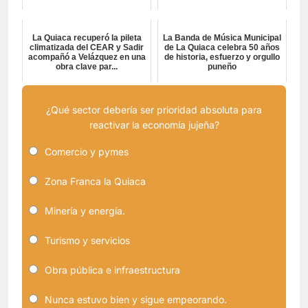
La Quiaca recuperó la pileta
La Banda de Música Municipal
climatizada del CEAR y Sadir
de La Quiaca celebra 50 años
acompañó a Velázquez en una
de historia, esfuerzo y orgullo
obra clave par...
puneño
¿Qué sector debería ser prioridad absoluta para
reactivar la economía jujeña?
Comercio y pymes
Zona Franca la Quiaca
Minería y energía.
Turismo y servicios
Obra pública e infraestructura
Nunca estuvo bien y sigue empeorando.