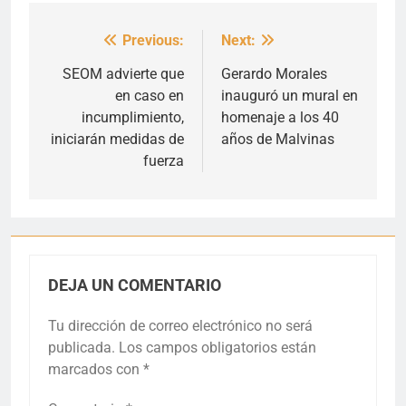
Previous:
Next:
Navegación
de
SEOM advierte que
Gerardo Morales
en caso en
inauguró un mural en
entradas
incumplimiento,
homenaje a los 40
iniciarán medidas de
años de Malvinas
fuerza
DEJA UN COMENTARIO
Tu dirección de correo electrónico no será
publicada.
Los campos obligatorios están
marcados con
*