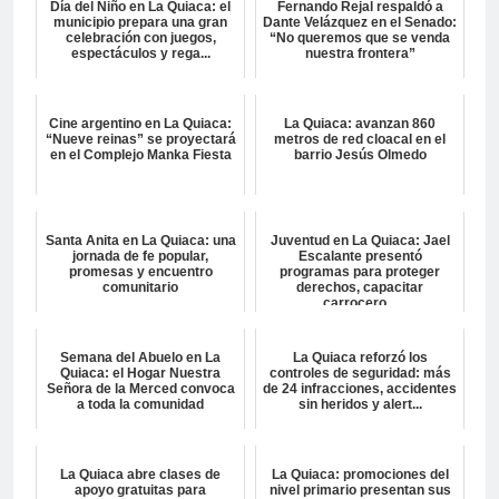
Día del Niño en La Quiaca: el
Fernando Rejal respaldó a
municipio prepara una gran
Dante Velázquez en el Senado:
celebración con juegos,
“No queremos que se venda
espectáculos y rega...
nuestra frontera”
Cine argentino en La Quiaca:
La Quiaca: avanzan 860
“Nueve reinas” se proyectará
metros de red cloacal en el
en el Complejo Manka Fiesta
barrio Jesús Olmedo
Santa Anita en La Quiaca: una
Juventud en La Quiaca: Jael
jornada de fe popular,
Escalante presentó
promesas y encuentro
programas para proteger
comunitario
derechos, capacitar
carrocero...
Semana del Abuelo en La
La Quiaca reforzó los
Quiaca: el Hogar Nuestra
controles de seguridad: más
Señora de la Merced convoca
de 24 infracciones, accidentes
a toda la comunidad
sin heridos y alert...
La Quiaca abre clases de
La Quiaca: promociones del
apoyo gratuitas para
nivel primario presentan sus