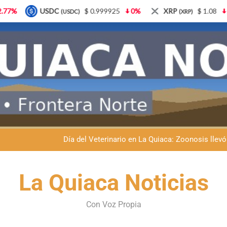
$ 0.999925
0%
XRP
$ 1.08
3.87%
Solana
(XRP)
(SOL)
Dante Velázquez marchará contra la 
Fernando Rejal respaldó a Dante Velázquez en el Senado: “No qu
Día del Veterinario en La Quiaca: Zoonosis llevó
La frontera se subleva: Dante Velázquez enfrenta el remate de la p
Dante Velázquez marchará contra la 
La Quiaca Noticias
Fernando Rejal respaldó a Dante Velázquez en el Senado: “No qu
Con Voz Propia
Día del Veterinario en La Quiaca: Zoonosis llevó