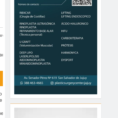
evos paradigmas como la inclusión, que nos
lan entre todas las áreas de gobierno” y con
ino también la promoción del deporte, con una
e verano y en la Copa Jujuy”.
ue se vuelve la herramienta estrategia para