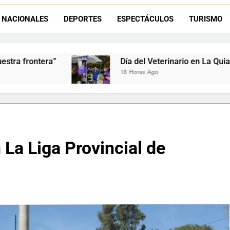
La frontera se subleva: Dante Velázquez enfrenta el remate de la p
NACIONALES
DEPORTES
ESPECTÁCULOS
TURISMO
Dante Velázquez marchará contra la 
Día del Veterinario en La Quiaca: Zoonosis llevó vacun
18 Horas Ago
 La Liga Provincial de